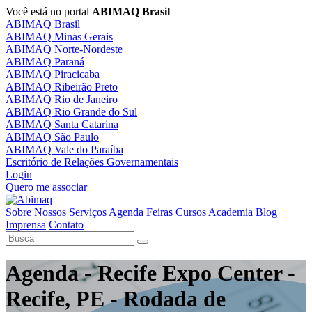
Você está no portal
ABIMAQ Brasil
ABIMAQ Brasil
ABIMAQ Minas Gerais
ABIMAQ Norte-Nordeste
ABIMAQ Paraná
ABIMAQ Piracicaba
ABIMAQ Ribeirão Preto
ABIMAQ Rio de Janeiro
ABIMAQ Rio Grande do Sul
ABIMAQ Santa Catarina
ABIMAQ São Paulo
ABIMAQ Vale do Paraíba
Escritório de Relações Governamentais
Login
Quero me associar
Sobre
Nossos Serviços
Agenda
Feiras
Cursos
Academia
Blog
Imprensa
Contato
Agenda - Recife Expo Center -
Recife, PE - Rodada de