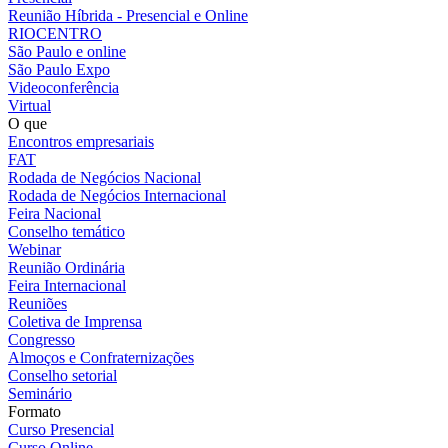
Reunião Híbrida - Presencial e Online
RIOCENTRO
São Paulo e online
São Paulo Expo
Videoconferência
Virtual
O que
Encontros empresariais
FAT
Rodada de Negócios Nacional
Rodada de Negócios Internacional
Feira Nacional
Conselho temático
Webinar
Reunião Ordinária
Feira Internacional
Reuniões
Coletiva de Imprensa
Congresso
Almoços e Confraternizações
Conselho setorial
Seminário
Formato
Curso Presencial
Curso Online