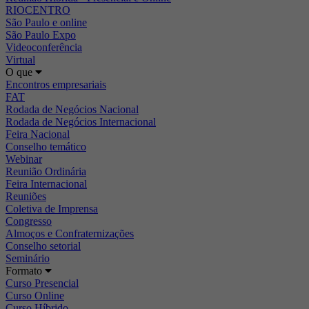
RIOCENTRO
São Paulo e online
São Paulo Expo
Videoconferência
Virtual
O que
Encontros empresariais
FAT
Rodada de Negócios Nacional
Rodada de Negócios Internacional
Feira Nacional
Conselho temático
Webinar
Reunião Ordinária
Feira Internacional
Reuniões
Coletiva de Imprensa
Congresso
Almoços e Confraternizações
Conselho setorial
Seminário
Formato
Curso Presencial
Curso Online
Curso Híbrido