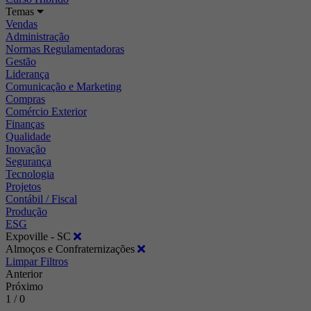
Temas
Vendas
Administração
Normas Regulamentadoras
Gestão
Liderança
Comunicação e Marketing
Compras
Comércio Exterior
Finanças
Qualidade
Inovação
Segurança
Tecnologia
Projetos
Contábil / Fiscal
Produção
ESG
Expoville - SC
Almoços e Confraternizações
Limpar Filtros
Anterior
Próximo
1 / 0