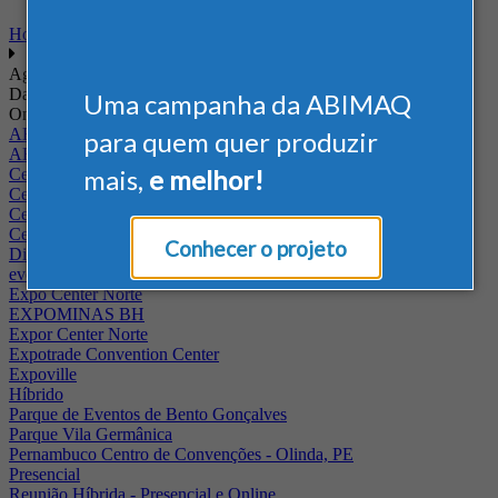
Home
Agenda
Data
Uma campanha da ABIMAQ
Onde
ABIMAQ - RJ
para quem quer produzir
ABIMAQ Rio de Janeiro
mais,
e melhor!
Centro de Convenções PUC - Campus II
Centro de Convenções Ulysses Guimarães
Centro de Feiras e Eventos da Festa da Uva
Centro Multieventos Fazenda Rio Grande
Conhecer o projeto
Distrito Anhembi
evento online
Expo Center Norte
EXPOMINAS BH
Expor Center Norte
Expotrade Convention Center
Expoville
Híbrido
Parque de Eventos de Bento Gonçalves
Parque Vila Germânica
Pernambuco Centro de Convenções - Olinda, PE
Presencial
Reunião Híbrida - Presencial e Online