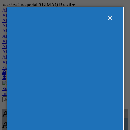
Você está no portal
ABIMAQ Brasil
ABIMAQ Brasil
ABIMAQ Minas Gerais
ABIMAQ Norte-Nordeste
ABIMAQ Paraná
ABIMAQ Piracicaba
ABIMAQ Ribeirão Preto
ABIMAQ Rio de Janeiro
ABIMAQ Rio Grande do Sul
ABIMAQ Santa Catarina
ABIMAQ São Paulo
ABIMAQ Vale do Paraíba
Escritório de Relações Governamentais
Login
Quero me associar
Sobre
Nossos Serviços
Agenda
Feiras
Cursos
Academia
Blog
Imprensa
Contato
Agenda - Expoville - SC -
Almoços e Confraternizações