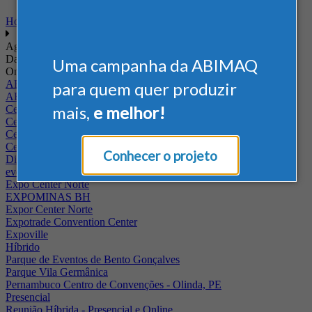
Home
Agenda
Data
Uma campanha da ABIMAQ
Onde
ABIMAQ - RJ
para quem quer produzir
ABIMAQ Rio de Janeiro
mais,
e melhor!
Centro de Convenções PUC - Campus II
Centro de Convenções Ulysses Guimarães
Centro de Feiras e Eventos da Festa da Uva
Centro Multieventos Fazenda Rio Grande
Conhecer o projeto
Distrito Anhembi
evento online
Expo Center Norte
EXPOMINAS BH
Expor Center Norte
Expotrade Convention Center
Expoville
Híbrido
Parque de Eventos de Bento Gonçalves
Parque Vila Germânica
Pernambuco Centro de Convenções - Olinda, PE
Presencial
Reunião Híbrida - Presencial e Online