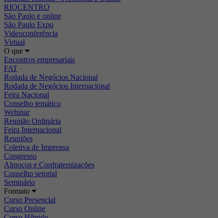
RIOCENTRO
São Paulo e online
São Paulo Expo
Videoconferência
Virtual
O que
Encontros empresariais
FAT
Rodada de Negócios Nacional
Rodada de Negócios Internacional
Feira Nacional
Conselho temático
Webinar
Reunião Ordinária
Feira Internacional
Reuniões
Coletiva de Imprensa
Congresso
Almoços e Confraternizações
Conselho setorial
Seminário
Formato
Curso Presencial
Curso Online
Curso Híbrido