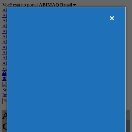
Você está no portal
ABIMAQ Brasil
ABIMAQ Brasil
ABIMAQ Minas Gerais
ABIMAQ Norte-Nordeste
ABIMAQ Paraná
ABIMAQ Piracicaba
ABIMAQ Ribeirão Preto
ABIMAQ Rio de Janeiro
ABIMAQ Rio Grande do Sul
ABIMAQ Santa Catarina
ABIMAQ São Paulo
ABIMAQ Vale do Paraíba
Escritório de Relações Governamentais
Login
Quero me associar
Sobre
Nossos Serviços
Agenda
Feiras
Cursos
Academia
Blog
Imprensa
Contato
Agenda - Expotrade
Convention Center - Webinar