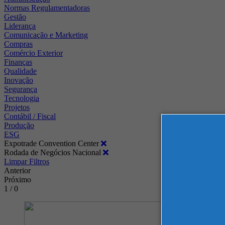
Normas Regulamentadoras
Gestão
Liderança
Comunicação e Marketing
Compras
Comércio Exterior
Finanças
Qualidade
Inovação
Segurança
Tecnologia
Projetos
Contábil / Fiscal
Produção
ESG
Expotrade Convention Center
Rodada de Negócios Nacional
Limpar Filtros
Anterior
Próximo
1 / 0