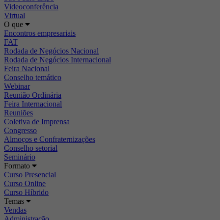
Videoconferência
Virtual
O que
Encontros empresariais
FAT
Rodada de Negócios Nacional
Rodada de Negócios Internacional
Feira Nacional
Conselho temático
Webinar
Reunião Ordinária
Feira Internacional
Reuniões
Coletiva de Imprensa
Congresso
Almoços e Confraternizações
Conselho setorial
Seminário
Formato
Curso Presencial
Curso Online
Curso Híbrido
Temas
Vendas
Administração