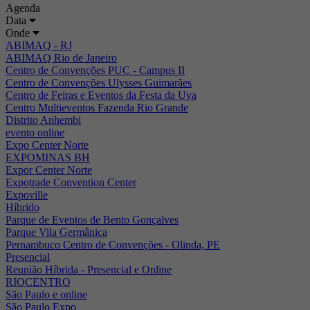
Agenda
Data
Onde
ABIMAQ - RJ
ABIMAQ Rio de Janeiro
Centro de Convenções PUC - Campus II
Centro de Convenções Ulysses Guimarães
Centro de Feiras e Eventos da Festa da Uva
Centro Multieventos Fazenda Rio Grande
Distrito Anhembi
evento online
Expo Center Norte
EXPOMINAS BH
Expor Center Norte
Expotrade Convention Center
Expoville
Híbrido
Parque de Eventos de Bento Gonçalves
Parque Vila Germânica
Pernambuco Centro de Convenções - Olinda, PE
Presencial
Reunião Híbrida - Presencial e Online
RIOCENTRO
São Paulo e online
São Paulo Expo