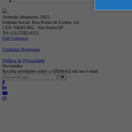
Avenida Jabaquara, 2925
Entrada Social: Rua Bento de Lemos, s/n
CEP: 04045-902 - São Paulo/SP
Tel: (11) 5582-6311
Fale Conosco
Unidades Regionais
Política de Privacidade
Novidades
Receba novidades sobre a ABIMAQ em seu e-mail
Brasília - Distrito Federal
Endereço:
SHIS - QI 11 - Bloco "S"
E-mail:
relgov@abimaq.org.br