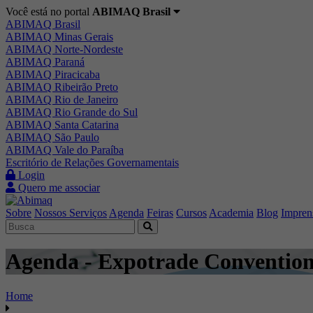
Você está no portal
ABIMAQ Brasil
ABIMAQ Brasil
ABIMAQ Minas Gerais
ABIMAQ Norte-Nordeste
ABIMAQ Paraná
ABIMAQ Piracicaba
ABIMAQ Ribeirão Preto
ABIMAQ Rio de Janeiro
ABIMAQ Rio Grande do Sul
ABIMAQ Santa Catarina
ABIMAQ São Paulo
ABIMAQ Vale do Paraíba
Escritório de Relações Governamentais
Login
Quero me associar
Sobre
Nossos Serviços
Agenda
Feiras
Cursos
Academia
Blog
Impren
Agenda - Expotrade Convention
Home