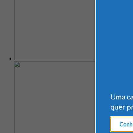
Uma c
quer p
Conhe