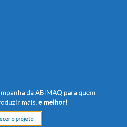
ampanha da ABIMAQ para quem
roduzir mais,
e melhor!
cer o projeto