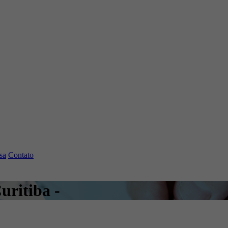
sa
Contato
uritiba -