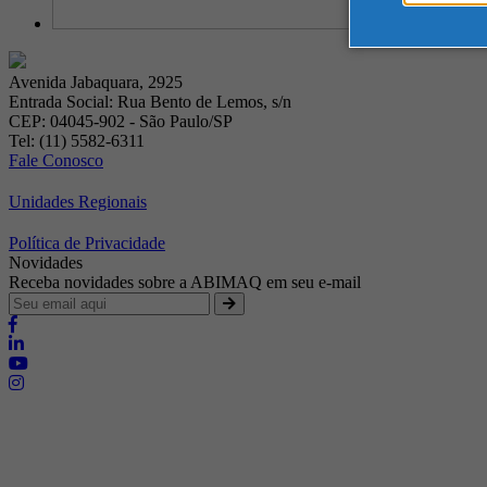
Avenida Jabaquara, 2925
Entrada Social: Rua Bento de Lemos, s/n
CEP: 04045-902 - São Paulo/SP
Tel: (11) 5582-6311
Fale Conosco
Unidades Regionais
Política de Privacidade
Novidades
Receba novidades sobre a ABIMAQ em seu e-mail
Brasília - Distrito Federal
Endereço:
SHIS - QI 11 - Bloco "S"
E-mail:
relgov@abimaq.org.br