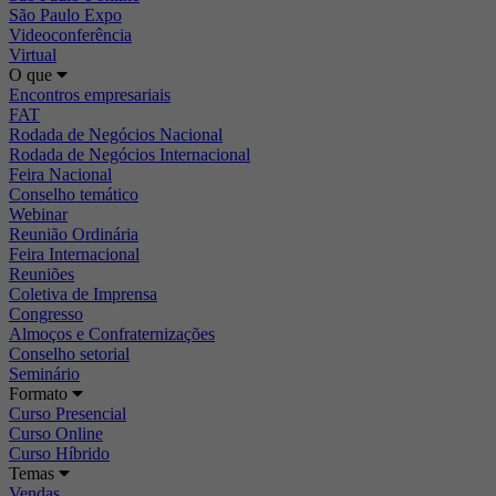
São Paulo Expo
Videoconferência
Virtual
O que
Encontros empresariais
FAT
Rodada de Negócios Nacional
Rodada de Negócios Internacional
Feira Nacional
Conselho temático
Webinar
Reunião Ordinária
Feira Internacional
Reuniões
Coletiva de Imprensa
Congresso
Almoços e Confraternizações
Conselho setorial
Seminário
Formato
Curso Presencial
Curso Online
Curso Híbrido
Temas
Vendas