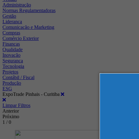
Administração
Normas Regulamentadoras
Gestão
Liderança
Comunicação e Marketing
Compras
Comércio Exterior
Finanças
Qualidade
Inovação
Segurança
Tecnologia
Projetos
Contábil / Fiscal
Produção
ESG
ExpoTrade Pinhais - Curitiba
Limpar Filtros
Anterior
Próximo
1 / 0