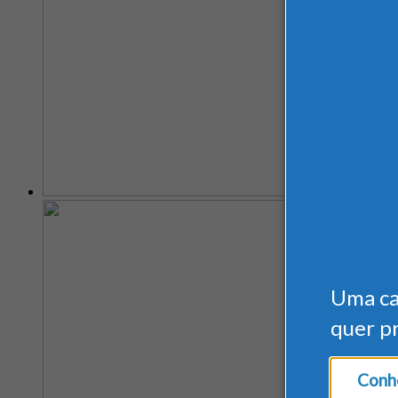
Uma c
quer p
Conhe