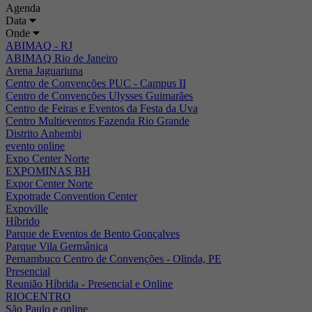
Agenda
Data
Onde
ABIMAQ - RJ
ABIMAQ Rio de Janeiro
Arena Jaguariuna
Centro de Convenções PUC - Campus II
Centro de Convenções Ulysses Guimarães
Centro de Feiras e Eventos da Festa da Uva
Centro Multieventos Fazenda Rio Grande
Distrito Anhembi
evento online
Expo Center Norte
EXPOMINAS BH
Expor Center Norte
Expotrade Convention Center
Expoville
Híbrido
Parque de Eventos de Bento Gonçalves
Parque Vila Germânica
Pernambuco Centro de Convenções - Olinda, PE
Presencial
Reunião Híbrida - Presencial e Online
RIOCENTRO
São Paulo e online