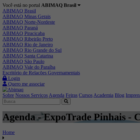
Você está no portal
ABIMAQ Brasil
ABIMAQ Brasil
ABIMAQ Minas Gerais
ABIMAQ Norte-Nordeste
ABIMAQ Paraná
ABIMAQ Piracicaba
ABIMAQ Ribeirão Preto
ABIMAQ Rio de Janeiro
ABIMAQ Rio Grande do Sul
ABIMAQ Santa Catarina
ABIMAQ São Paulo
ABIMAQ Vale do Paraíba
Escritório de Relações Governamentais
Login
Quero me associar
Sobre
Nossos Serviços
Agenda
Feiras
Cursos
Academia
Blog
Impren
Agenda - ExpoTrade Pinhais - C
Home