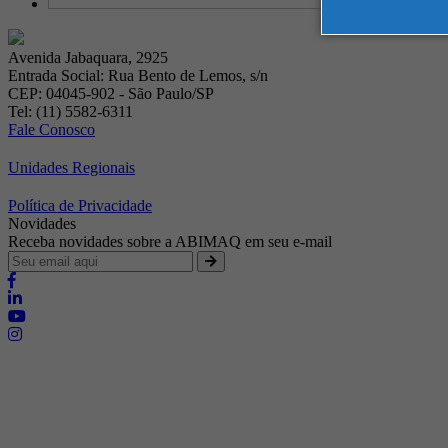
Avenida Jabaquara, 2925
Entrada Social: Rua Bento de Lemos, s/n
CEP: 04045-902 - São Paulo/SP
Tel: (11) 5582-6311
Fale Conosco
Unidades Regionais
Política de Privacidade
Novidades
Receba novidades sobre a ABIMAQ em seu e-mail
Brasília - Distrito Federal
Endereço:
SHIS - QI 11 - Bloco "S"
E-mail:
relgov@abimaq.org.br