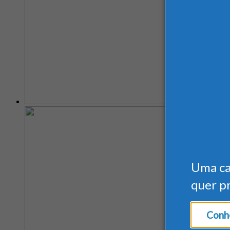
Uma c
quer p
Conhe