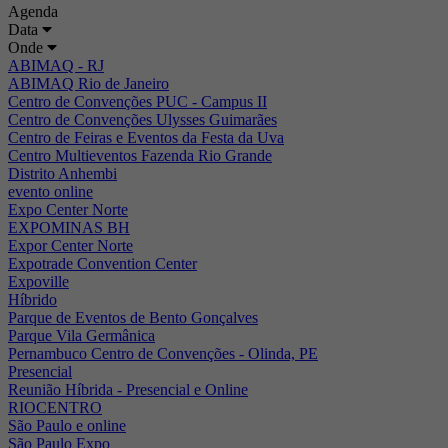
Agenda
Data
Onde
ABIMAQ - RJ
ABIMAQ Rio de Janeiro
Centro de Convenções PUC - Campus II
Centro de Convenções Ulysses Guimarães
Centro de Feiras e Eventos da Festa da Uva
Centro Multieventos Fazenda Rio Grande
Distrito Anhembi
evento online
Expo Center Norte
EXPOMINAS BH
Expor Center Norte
Expotrade Convention Center
Expoville
Híbrido
Parque de Eventos de Bento Gonçalves
Parque Vila Germânica
Pernambuco Centro de Convenções - Olinda, PE
Presencial
Reunião Híbrida - Presencial e Online
RIOCENTRO
São Paulo e online
São Paulo Expo