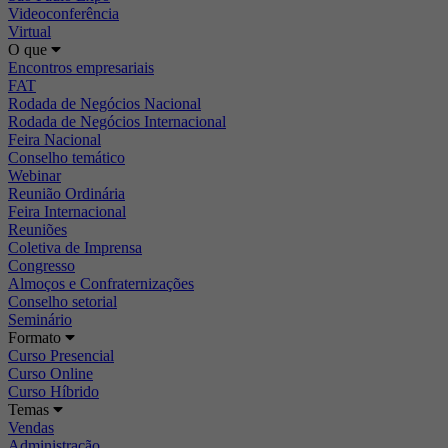
Videoconferência
Virtual
O que
Encontros empresariais
FAT
Rodada de Negócios Nacional
Rodada de Negócios Internacional
Feira Nacional
Conselho temático
Webinar
Reunião Ordinária
Feira Internacional
Reuniões
Coletiva de Imprensa
Congresso
Almoços e Confraternizações
Conselho setorial
Seminário
Formato
Curso Presencial
Curso Online
Curso Híbrido
Temas
Vendas
Administração