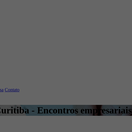
sa
Contato
uritiba - Encontros empresariais