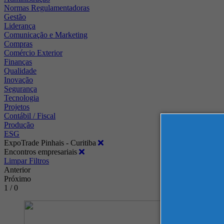
Normas Regulamentadoras
Gestão
Liderança
Comunicação e Marketing
Compras
Comércio Exterior
Finanças
Qualidade
Inovação
Segurança
Tecnologia
Projetos
Contábil / Fiscal
Produção
ESG
ExpoTrade Pinhais - Curitiba
Encontros empresariais
Limpar Filtros
Anterior
Próximo
1 / 0