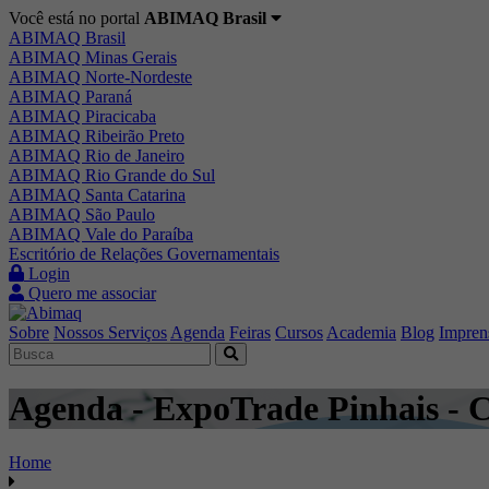
Você está no portal
ABIMAQ Brasil
ABIMAQ Brasil
ABIMAQ Minas Gerais
ABIMAQ Norte-Nordeste
ABIMAQ Paraná
ABIMAQ Piracicaba
ABIMAQ Ribeirão Preto
ABIMAQ Rio de Janeiro
ABIMAQ Rio Grande do Sul
ABIMAQ Santa Catarina
ABIMAQ São Paulo
ABIMAQ Vale do Paraíba
Escritório de Relações Governamentais
Login
Quero me associar
Sobre
Nossos Serviços
Agenda
Feiras
Cursos
Academia
Blog
Impren
Agenda - ExpoTrade Pinhais - C
Home