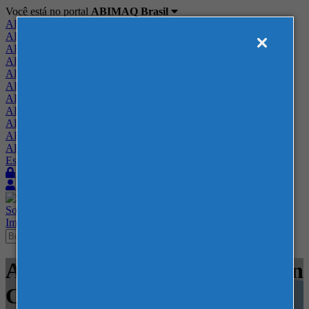
Você está no portal
ABIMAQ Brasil
ABIMAQ Brasil
ABIMAQ Minas Gerais
ABIMAQ Norte-Nordeste
ABIMAQ Paraná
ABIMAQ Piracicaba
ABIMAQ Ribeirão Preto
ABIMAQ Rio de Janeiro
ABIMAQ Rio Grande do Sul
ABIMAQ Santa Catarina
ABIMAQ São Paulo
ABIMAQ Vale do Paraíba
Escritório de Relações Governamentais
Login
Quero me associar
Sobre
Nossos Serviços
Agenda
Feiras
Cursos
Academia
Blog
Imprensa
Contato
Agenda - ExpoMag Convention
Center - Webinar