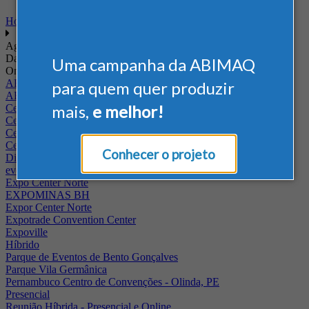
Home
Agenda
Data
Uma campanha da ABIMAQ
Onde
ABIMAQ - RJ
para quem quer produzir
ABIMAQ Rio de Janeiro
mais,
e melhor!
Centro de Convenções PUC - Campus II
Centro de Convenções Ulysses Guimarães
Centro de Feiras e Eventos da Festa da Uva
Centro Multieventos Fazenda Rio Grande
Conhecer o projeto
Distrito Anhembi
evento online
Expo Center Norte
EXPOMINAS BH
Expor Center Norte
Expotrade Convention Center
Expoville
Híbrido
Parque de Eventos de Bento Gonçalves
Parque Vila Germânica
Pernambuco Centro de Convenções - Olinda, PE
Presencial
Reunião Híbrida - Presencial e Online