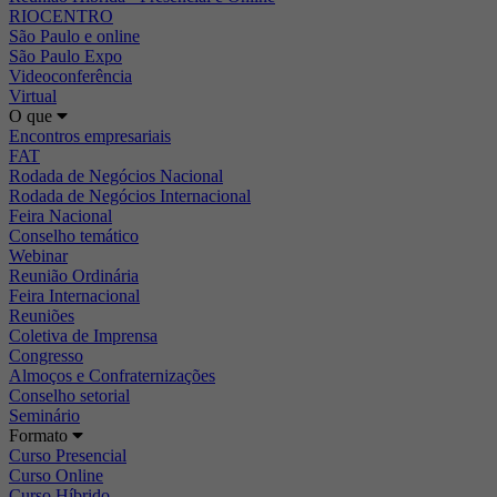
RIOCENTRO
São Paulo e online
São Paulo Expo
Videoconferência
Virtual
O que
Encontros empresariais
FAT
Rodada de Negócios Nacional
Rodada de Negócios Internacional
Feira Nacional
Conselho temático
Webinar
Reunião Ordinária
Feira Internacional
Reuniões
Coletiva de Imprensa
Congresso
Almoços e Confraternizações
Conselho setorial
Seminário
Formato
Curso Presencial
Curso Online
Curso Híbrido