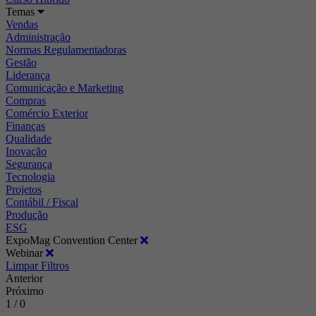
Temas
Vendas
Administração
Normas Regulamentadoras
Gestão
Liderança
Comunicação e Marketing
Compras
Comércio Exterior
Finanças
Qualidade
Inovação
Segurança
Tecnologia
Projetos
Contábil / Fiscal
Produção
ESG
ExpoMag Convention Center
Webinar
Limpar Filtros
Anterior
Próximo
1 / 0