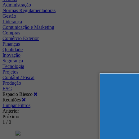
Administração
Normas Regulamentadoras
Gestão
Liderança
Comunicação e Marketing
Compras
Comércio Exterior
Finanças
Qualidade
Inovação
Segurança
Tecnologia
Projetos
Contábil / Fiscal
Produção
ESG
Espacio Riesco
Reuniões
Limpar Filtros
Anterior
Próximo
1 / 0