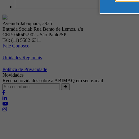
Avenida Jabaquara, 2925
Entrada Social: Rua Bento de Lemos, s/n
CEP: 04045-902 - São Paulo/SP
Tel: (11) 5582-6311
Fale Conosco
Unidades Regionais
Política de Privacidade
Novidades
Receba novidades sobre a ABIMAQ em seu e-mail
Brasília - Distrito Federal
Endereço:
SHIS - QI 11 - Bloco "S"
E-mail:
relgov@abimaq.org.br