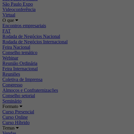
São Paulo Expo
Videoconferência
Virtual
O que
Encontros empresariais
FAT
Rodada de Negócios Nacional
Rodada de Negócios Internacional
Feira Nacional
Conselho temático
Webinar
Reunião Ordinária
Feira Internacional
Reuniões
Coletiva de Imprensa
Congresso
Almoços e Confraternizações
Conselho setorial
Seminário
Formato
Curso Presencial
Curso Online
Curso Híbrido
Temas
Vendas