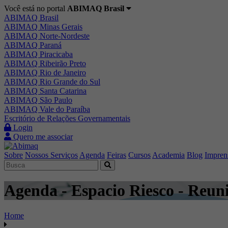
Você está no portal
ABIMAQ Brasil
ABIMAQ Brasil
ABIMAQ Minas Gerais
ABIMAQ Norte-Nordeste
ABIMAQ Paraná
ABIMAQ Piracicaba
ABIMAQ Ribeirão Preto
ABIMAQ Rio de Janeiro
ABIMAQ Rio Grande do Sul
ABIMAQ Santa Catarina
ABIMAQ São Paulo
ABIMAQ Vale do Paraíba
Escritório de Relações Governamentais
Login
Quero me associar
Sobre
Nossos Serviços
Agenda
Feiras
Cursos
Academia
Blog
Impren
Agenda - Espacio Riesco - Reun
Home