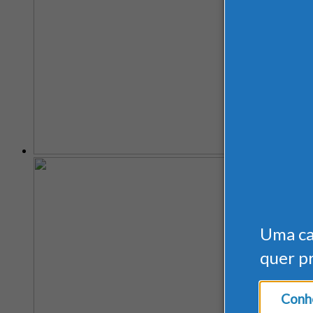
Uma c
quer p
Conhe