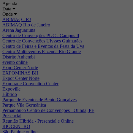
Agenda
Data
Onde
ABIMAQ - RJ
ABIMAQ Rio de Janeiro
Arena Jaguariuna
Centro de Convenções PUC - Campus II
Centro de Convenções Ulysses Guimarães
Centro de Feiras e Eventos da Festa da Uva
Centro Multieventos Fazenda Rio Grande
Distrito Anhembi
evento online
Expo Center Norte
EXPOMINAS BH
Expor Center Norte
Expotrade Convention Center
Expoville
Híbrido
Parque de Eventos de Bento Gonçalves
Parque Vila Germânica
Pernambuco Centro de Convenções - Olinda, PE
Presencial
Reunião Híbrida - Presencial e Online
RIOCENTRO
São Paulo e online