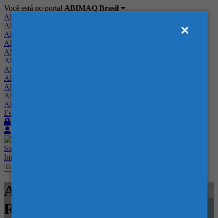
Você está no portal
ABIMAQ Brasil
ABIMAQ Brasil
ABIMAQ Minas Gerais
ABIMAQ Norte-Nordeste
ABIMAQ Paraná
ABIMAQ Piracicaba
ABIMAQ Ribeirão Preto
ABIMAQ Rio de Janeiro
ABIMAQ Rio Grande do Sul
ABIMAQ Santa Catarina
ABIMAQ São Paulo
ABIMAQ Vale do Paraíba
Escritório de Relações Governamentais
Login
Quero me associar
Sobre
Nossos Serviços
Agenda
Feiras
Cursos
Academia
Blog
Imprensa
Contato
Agenda - EXPOMINAS BH -
Reuniões