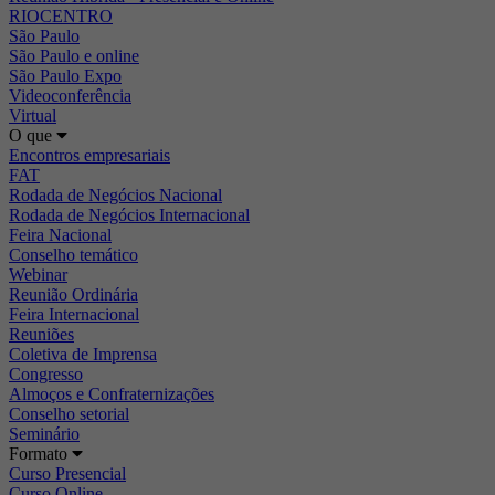
RIOCENTRO
São Paulo
São Paulo e online
São Paulo Expo
Videoconferência
Virtual
O que
Encontros empresariais
FAT
Rodada de Negócios Nacional
Rodada de Negócios Internacional
Feira Nacional
Conselho temático
Webinar
Reunião Ordinária
Feira Internacional
Reuniões
Coletiva de Imprensa
Congresso
Almoços e Confraternizações
Conselho setorial
Seminário
Formato
Curso Presencial
Curso Online