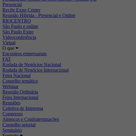
Presencial
Recife Expo Center
Reunião Híbrida - Presencial e Online
RIOCENTRO
São Paulo e online
São Paulo Expo
Videoconferência
Virtual
O que
Encontros empresariais
FAT
Rodada de Negócios Nacional
Rodada de Negócios Internacional
Feira Nacional
Conselho temático
Webinar
Reunião Ordinária
Feira Internacional
Reuniões
Coletiva de Imprensa
Congresso
Almoços e Confraternizações
Conselho setorial
Seminário
Formato