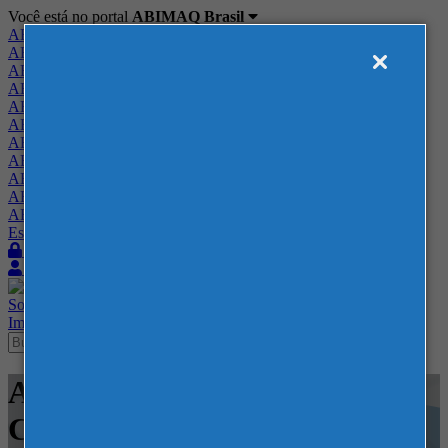
Você está no portal
ABIMAQ Brasil
ABIMAQ Brasil
ABIMAQ Minas Gerais
ABIMAQ Norte-Nordeste
ABIMAQ Paraná
ABIMAQ Piracicaba
ABIMAQ Ribeirão Preto
ABIMAQ Rio de Janeiro
ABIMAQ Rio Grande do Sul
ABIMAQ Santa Catarina
ABIMAQ São Paulo
ABIMAQ Vale do Paraíba
Escritório de Relações Governamentais
Login
Quero me associar
Sobre
Nossos Serviços
Agenda
Feiras
Cursos
Academia
Blog
Imprensa
Contato
Agenda - EXPOMINAS - BH -
Congresso