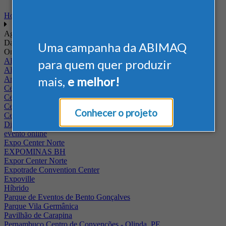
Home
Agenda
Data
Uma campanha da ABIMAQ
Onde
ABIMAQ - RJ
para quem quer produzir
ABIMAQ Rio de Janeiro
mais,
e melhor!
Arena Jaguariuna
Centro de Convenções PUC - Campus II
Centro de Convenções Ulysses Guimarães
Centro de Feiras e Eventos da Festa da Uva
Conhecer o projeto
Centro Multieventos Fazenda Rio Grande
Distrito Anhembi
evento online
Expo Center Norte
EXPOMINAS BH
Expor Center Norte
Expotrade Convention Center
Expoville
Híbrido
Parque de Eventos de Bento Gonçalves
Parque Vila Germânica
Pavilhão de Carapina
Pernambuco Centro de Convenções - Olinda, PE