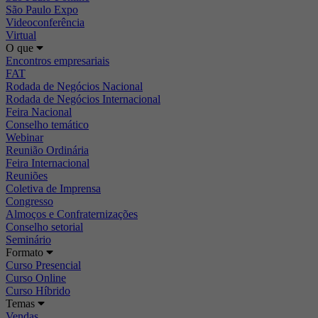
São Paulo Expo
Videoconferência
Virtual
O que
Encontros empresariais
FAT
Rodada de Negócios Nacional
Rodada de Negócios Internacional
Feira Nacional
Conselho temático
Webinar
Reunião Ordinária
Feira Internacional
Reuniões
Coletiva de Imprensa
Congresso
Almoços e Confraternizações
Conselho setorial
Seminário
Formato
Curso Presencial
Curso Online
Curso Híbrido
Temas
Vendas