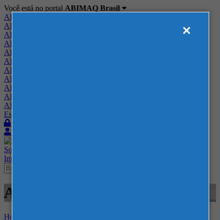
Você está no portal
ABIMAQ Brasil
ABIMAQ Brasil
ABIMAQ Minas Gerais
ABIMAQ Norte-Nordeste
ABIMAQ Paraná
ABIMAQ Piracicaba
ABIMAQ Ribeirão Preto
ABIMAQ Rio de Janeiro
ABIMAQ Rio Grande do Sul
ABIMAQ Santa Catarina
ABIMAQ São Paulo
ABIMAQ Vale do Paraíba
Escritório de Relações Governamentais
Login
Quero me associar
Sobre
Nossos Serviços
Agenda
Feiras
Cursos
Academia
Blog
Imprensa
Contato
Agenda - Distrito Anhembi
Home