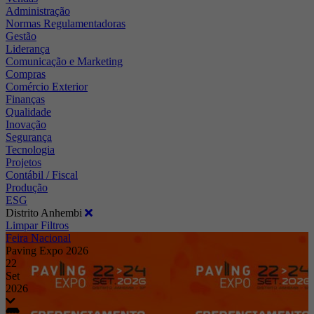
Administração
Normas Regulamentadoras
Gestão
Liderança
Comunicação e Marketing
Compras
Comércio Exterior
Finanças
Qualidade
Inovação
Segurança
Tecnologia
Projetos
Contábil / Fiscal
Produção
ESG
Distrito Anhembi
Limpar Filtros
Feira Nacional
Paving Expo 2026
22
Set
2026