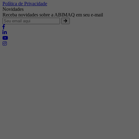
Política de Privacidade
Novidades
Receba novidades sobre a ABIMAQ em seu e-mail
Brasília - Distrito Federal
Endereço:
SHIS - QI 11 - Bloco "S"
E-mail:
relgov@abimaq.org.br
Belo Horizonte - Minas Gerais
Endereço:
Av. Getúlio Vargas, 446 Sala 701 - Bairro: Funcionários
Telefone:
(31) 3281-9518
Celular:
(31) 98364-9534
E-mail:
srmg@abimaq.org.br
Curitiba - Paraná
Endereço:
Av. Com. Franco, 1341