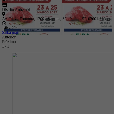
Distrito Anhembi
Av. Olavo Fontoura, 1209 - Santana, São Paulo - SP, 02001-900
14h - 20h
Saiba mais
Anterior
Próximo
1 / 1