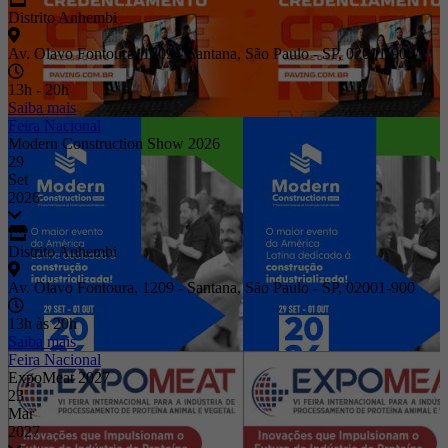
Distrito Anhembi
Av. Olavo Fontoura, 1209 - Santana, São Paulo - SP, 02001-900
13h - 20h
Saiba mais
Feira Nacional
Modern Construction Show 2026
29
Set
2026
Distrito Anhembi
Av. Olavo Fontoura, 1209 - Santana, São Paulo - SP, 02001-900
13h às 20h
Saiba mais
Feira Nacional
ExpoMeat 2027
23
Mar
2027