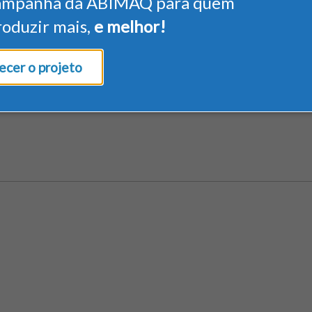
ampanha da ABIMAQ para quem
roduzir mais,
e melhor!
cer o projeto