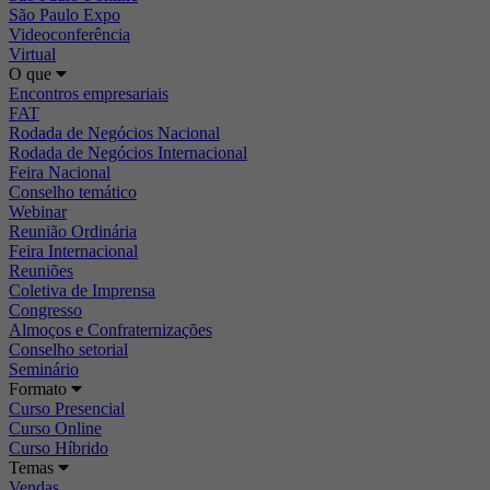
São Paulo Expo
Videoconferência
Virtual
O que
Encontros empresariais
FAT
Rodada de Negócios Nacional
Rodada de Negócios Internacional
Feira Nacional
Conselho temático
Webinar
Reunião Ordinária
Feira Internacional
Reuniões
Coletiva de Imprensa
Congresso
Almoços e Confraternizações
Conselho setorial
Seminário
Formato
Curso Presencial
Curso Online
Curso Híbrido
Temas
Vendas