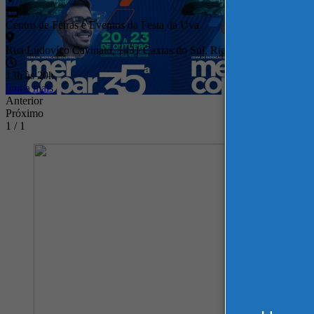
Centro de Feiras e Eventos da Festa da Uva
Rua Ludovíco Cavinato, 1431 Caxias do Sul, Rio Grande do Sul, Bra
13h às 20h
Saiba mais
Anterior
Próximo
1 / 1