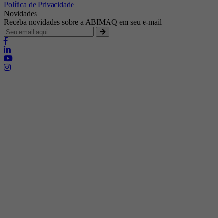
Política de Privacidade
Novidades
Receba novidades sobre a ABIMAQ em seu e-mail
Brasília - Distrito Federal
Endereço:
SHIS - QI 11 - Bloco "S"
E-mail:
relgov@abimaq.org.br
Belo Horizonte - Minas Gerais
Endereço:
Av. Getúlio Vargas, 446 Sala 701 - Bairro: Funcionários
Telefone:
(31) 3281-9518
Celular:
(31) 98364-9534
E-mail:
srmg@abimaq.org.br
Curitiba - Paraná
Endereço:
Av. Com. Franco, 1341