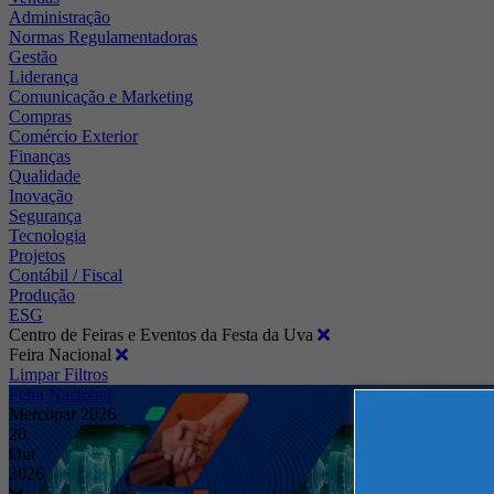
Administração
Normas Regulamentadoras
Gestão
Liderança
Comunicação e Marketing
Compras
Comércio Exterior
Finanças
Qualidade
Inovação
Segurança
Tecnologia
Projetos
Contábil / Fiscal
Produção
ESG
Centro de Feiras e Eventos da Festa da Uva
Feira Nacional
Limpar Filtros
Feira Nacional
Mercopar 2026
20
Out
2026