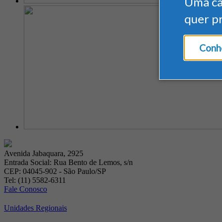
Uma c
quer p
Conhe
Avenida Jabaquara, 2925
Entrada Social: Rua Bento de Lemos, s/n
CEP: 04045-902 - São Paulo/SP
Tel: (11) 5582-6311
Fale Conosco
Unidades Regionais