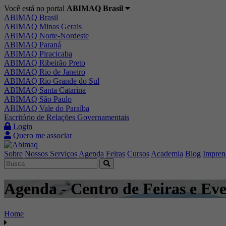
Você está no portal
ABIMAQ Brasil
ABIMAQ Brasil
ABIMAQ Minas Gerais
ABIMAQ Norte-Nordeste
ABIMAQ Paraná
ABIMAQ Piracicaba
ABIMAQ Ribeirão Preto
ABIMAQ Rio de Janeiro
ABIMAQ Rio Grande do Sul
ABIMAQ Santa Catarina
ABIMAQ São Paulo
ABIMAQ Vale do Paraíba
Escritório de Relações Governamentais
Login
Quero me associar
Sobre
Nossos Serviços
Agenda
Feiras
Cursos
Academia
Blog
Impren
Agenda - Centro de Feiras e Eve
Home