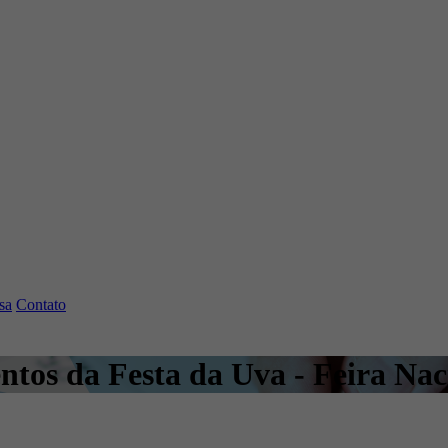
sa
Contato
ntos da Festa da Uva - Feira Nac