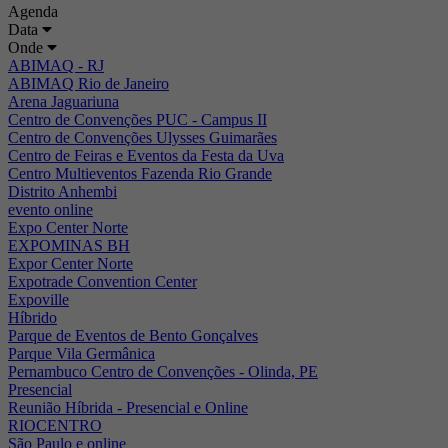
Agenda
Data
Onde
ABIMAQ - RJ
ABIMAQ Rio de Janeiro
Arena Jaguariuna
Centro de Convenções PUC - Campus II
Centro de Convenções Ulysses Guimarães
Centro de Feiras e Eventos da Festa da Uva
Centro Multieventos Fazenda Rio Grande
Distrito Anhembi
evento online
Expo Center Norte
EXPOMINAS BH
Expor Center Norte
Expotrade Convention Center
Expoville
Híbrido
Parque de Eventos de Bento Gonçalves
Parque Vila Germânica
Pernambuco Centro de Convenções - Olinda, PE
Presencial
Reunião Híbrida - Presencial e Online
RIOCENTRO
São Paulo e online