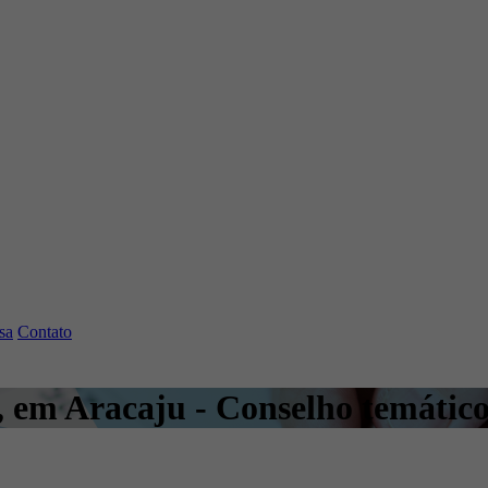
sa
Contato
 em Aracaju - Conselho temátic