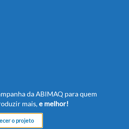
ampanha da ABIMAQ para quem
roduzir mais,
e melhor!
cer o projeto