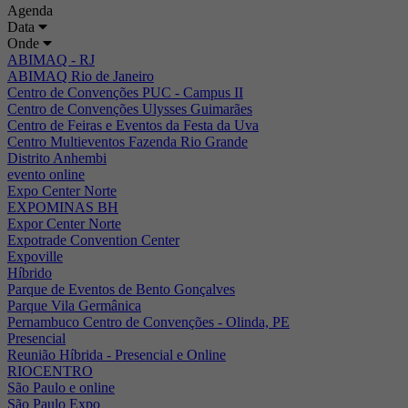
Agenda
Data
Onde
ABIMAQ - RJ
ABIMAQ Rio de Janeiro
Centro de Convenções PUC - Campus II
Centro de Convenções Ulysses Guimarães
Centro de Feiras e Eventos da Festa da Uva
Centro Multieventos Fazenda Rio Grande
Distrito Anhembi
evento online
Expo Center Norte
EXPOMINAS BH
Expor Center Norte
Expotrade Convention Center
Expoville
Híbrido
Parque de Eventos de Bento Gonçalves
Parque Vila Germânica
Pernambuco Centro de Convenções - Olinda, PE
Presencial
Reunião Híbrida - Presencial e Online
RIOCENTRO
São Paulo e online
São Paulo Expo