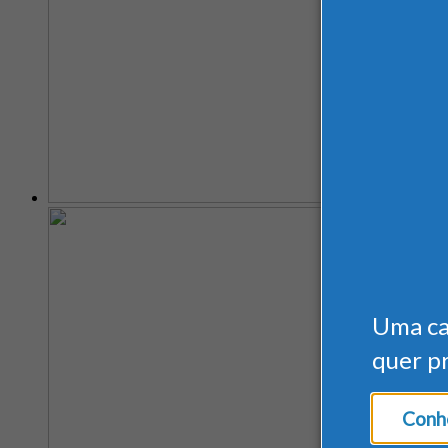
Uma c
quer p
Conhe