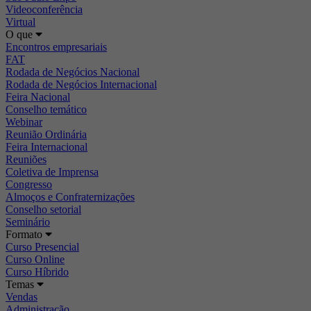
Videoconferência
Virtual
O que
Encontros empresariais
FAT
Rodada de Negócios Nacional
Rodada de Negócios Internacional
Feira Nacional
Conselho temático
Webinar
Reunião Ordinária
Feira Internacional
Reuniões
Coletiva de Imprensa
Congresso
Almoços e Confraternizações
Conselho setorial
Seminário
Formato
Curso Presencial
Curso Online
Curso Híbrido
Temas
Vendas
Administração