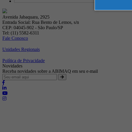
Avenida Jabaquara, 2925
Entrada Social: Rua Bento de Lemos, s/n
CEP: 04045-902 - São Paulo/SP
Tel: (11) 5582-6311
Fale Conosco
Unidades Regionais
Política de Privacidade
Novidades
Receba novidades sobre a ABIMAQ em seu e-mail
Brasília - Distrito Federal
Endereço:
SHIS - QI 11 - Bloco "S"
E-mail:
relgov@abimaq.org.br