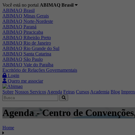
Você está no portal
ABIMAQ Brasil
ABIMAQ Brasil
ABIMAQ Minas Gerais
ABIMAQ Norte-Nordeste
ABIMAQ Paraná
ABIMAQ Piracicaba
ABIMAQ Ribeirão Preto
ABIMAQ Rio de Janeiro
ABIMAQ Rio Grande do Sul
ABIMAQ Santa Catarina
ABIMAQ São Paulo
ABIMAQ Vale do Paraíba
Escritório de Relações Governamentais
Login
Quero me associar
Sobre
Nossos Serviços
Agenda
Feiras
Cursos
Academia
Blog
Impren
Agenda - Centro de Convenções,
Home