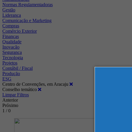
Normas Regulamentadoras
Gestão
Liderança
Comunicação e Marketing
Compras
Comércio Exterior
Finanças
Qualidade
Inovação
Segurança
Tecnologia
Projetos
Contábil / Fiscal
Produção
ESG
Centro de Convenções, em Aracaju
Conselho temático
Limpar Filtros
Anterior
Próximo
1 / 0