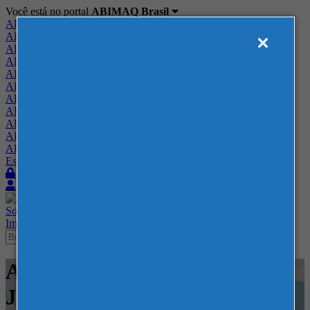
Você está no portal
ABIMAQ Brasil
ABIMAQ Brasil
ABIMAQ Minas Gerais
ABIMAQ Norte-Nordeste
ABIMAQ Paraná
ABIMAQ Piracicaba
ABIMAQ Ribeirão Preto
ABIMAQ Rio de Janeiro
ABIMAQ Rio Grande do Sul
ABIMAQ Santa Catarina
ABIMAQ São Paulo
ABIMAQ Vale do Paraíba
Escritório de Relações Governamentais
Login
Quero me associar
Sobre
Nossos Serviços
Agenda
Feiras
Cursos
Academia
Blog
Imprensa
Contato
Agenda - ABIMAQ Rio de
Janeiro - Conselho setorial