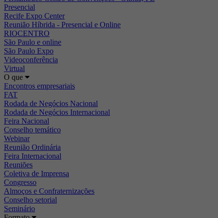
Presencial
Recife Expo Center
Reunião Híbrida - Presencial e Online
RIOCENTRO
São Paulo e online
São Paulo Expo
Videoconferência
Virtual
O que
Encontros empresariais
FAT
Rodada de Negócios Nacional
Rodada de Negócios Internacional
Feira Nacional
Conselho temático
Webinar
Reunião Ordinária
Feira Internacional
Reuniões
Coletiva de Imprensa
Congresso
Almoços e Confraternizações
Conselho setorial
Seminário
Formato