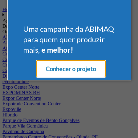
Home
Agenda
Data
Uma campanha da ABIMAQ
Onde
ABIMAQ - RJ
para quem quer produzir
ABIMAQ Rio de Janeiro
mais,
e melhor!
Arena Jaguariuna
Centro de Convenções PUC - Campus II
Centro de Convenções Ulysses Guimarães
Centro de Feiras e Eventos da Festa da Uva
Conhecer o projeto
Centro Multieventos Fazenda Rio Grande
Distrito Anhembi
evento online
Expo Center Norte
EXPOMINAS BH
Expor Center Norte
Expotrade Convention Center
Expoville
Híbrido
Parque de Eventos de Bento Gonçalves
Parque Vila Germânica
Pavilhão de Carapina
Pernambuco Centro de Convenções - Olinda, PE