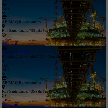
30
Set
2026
ABIMAQ Rio de Janeiro
Rua Santa Luzia, 735 sala 1201 - Centro - Rio de Janeiro/RJ
14h30
Saiba mais
Reunião Ordinária
Reunião Ordinária do COG - Conselho de Óleo e Gás
01
Out
2026
ABIMAQ Rio de Janeiro
Rua Santa Luzia, 735 sala 1201 - Centro - Rio de Janeiro/RJ
10h
Saiba mais