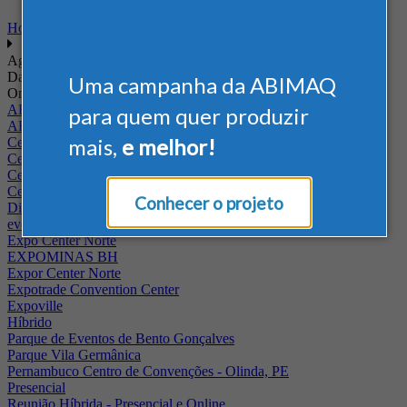
Home
Agenda
Data
Uma campanha da ABIMAQ
Onde
ABIMAQ - RJ
para quem quer produzir
ABIMAQ Rio de Janeiro
mais,
e melhor!
Centro de Convenções PUC - Campus II
Centro de Convenções Ulysses Guimarães
Centro de Feiras e Eventos da Festa da Uva
Centro Multieventos Fazenda Rio Grande
Conhecer o projeto
Distrito Anhembi
evento online
Expo Center Norte
EXPOMINAS BH
Expor Center Norte
Expotrade Convention Center
Expoville
Híbrido
Parque de Eventos de Bento Gonçalves
Parque Vila Germânica
Pernambuco Centro de Convenções - Olinda, PE
Presencial
Reunião Híbrida - Presencial e Online