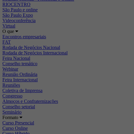
RIOCENTRO
São Paulo e online
São Paulo Expo
Videoconferência
Virtual
O que
Encontros empresariais
FAT
Rodada de Negócios Nacional
Rodada de Negócios Internacional
Feira Nacional
Conselho temático
Webinar
Reunião Ordinária
Feira Internacional
Reuniões
Coletiva de Imprensa
Congresso
Almoços e Confraternizações
Conselho setorial
Seminário
Formato
Curso Presencial
Curso Online
Curso Híbrido