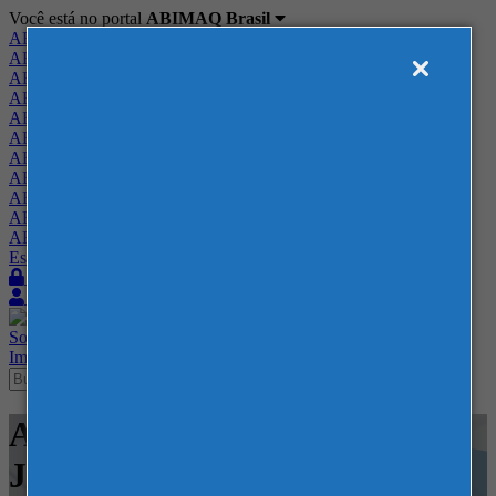
Você está no portal
ABIMAQ Brasil
ABIMAQ Brasil
ABIMAQ Minas Gerais
ABIMAQ Norte-Nordeste
ABIMAQ Paraná
ABIMAQ Piracicaba
ABIMAQ Ribeirão Preto
ABIMAQ Rio de Janeiro
ABIMAQ Rio Grande do Sul
ABIMAQ Santa Catarina
ABIMAQ São Paulo
ABIMAQ Vale do Paraíba
Escritório de Relações Governamentais
Login
Quero me associar
Sobre
Nossos Serviços
Agenda
Feiras
Cursos
Academia
Blog
Imprensa
Contato
Agenda - ABIMAQ Rio de
Janeiro - Reunião Ordinária