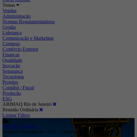
Temas
Vendas
Administração
Normas Regulamentadoras
Gestão
Liderança
Comunicação e Marketing
Compras
Comércio Exterior
Finanças
Qualidade
Inovação
Segurança
Tecnologia
Projetos
Contábil / Fiscal
Produção
ESG
ABIMAQ Rio de Janeiro
Reunião Ordinária
Limpar Filtros
Reunião Ordinária
Reunião Ordinária do COG - Conselho de Óleo e Gás