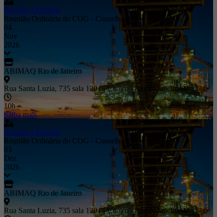
Reunião Ordinária
Reunião Ordinária do COG - Conselho de Óleo e Gás
04
Nov
2026
ABIMAQ Rio de Janeiro
Rua Santa Luzia, 735 sala 1201 - Centro - Rio de Janeiro/RJ
10h
Saiba mais
Reunião Ordinária
Reunião Ordinária do COG - Conselho de Óleo e Gás
03
Dez
2026
ABIMAQ Rio de Janeiro
Rua Santa Luzia, 735 sala 1201 - Centro - Rio de Janeiro/RJ