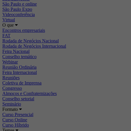
São Paulo e online
São Paulo Expo
Videoconferência
Virtual
O que
Encontros empresariais
FAT
Rodada de Negócios Nacional
Rodada de Negócios Internacional
Feira Nacional
Conselho temático
Webinar
Reunião Ordinária
Feira Internacional
Reuniões
Coletiva de Imprensa
Congresso
Almoços e Confraternizações
Conselho setorial
Seminário
Formato
Curso Presencial
Curso Online
Curso Híbrido
Temas