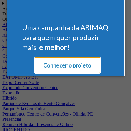
Agenda
Data
Onde
ABIMAQ - RJ
Uma campanha da ABIMAQ
ABIMAQ Rio de Janeiro
Arena Jaguariuna
para quem quer produzir
Centro de Convenções PUC - Campus II
Centro de Convenções Ulysses Guimarães
mais,
e melhor!
Centro de Feiras e Eventos da Festa da Uva
Centro Multieventos Fazenda Rio Grande
Distrito Anhembi
Conhecer o projeto
evento online
Expo Center Norte
EXPOMINAS BH
Expor Center Norte
Expotrade Convention Center
Expoville
Híbrido
Parque de Eventos de Bento Gonçalves
Parque Vila Germânica
Pernambuco Centro de Convenções - Olinda, PE
Presencial
Reunião Híbrida - Presencial e Online
RIOCENTRO