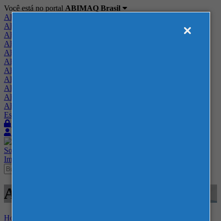
Você está no portal
ABIMAQ Brasil
ABIMAQ Brasil
ABIMAQ Minas Gerais
ABIMAQ Norte-Nordeste
ABIMAQ Paraná
ABIMAQ Piracicaba
ABIMAQ Ribeirão Preto
ABIMAQ Rio de Janeiro
ABIMAQ Rio Grande do Sul
ABIMAQ Santa Catarina
ABIMAQ São Paulo
ABIMAQ Vale do Paraíba
Escritório de Relações Governamentais
Login
Quero me associar
Sobre
Nossos Serviços
Agenda
Feiras
Cursos
Academia
Blog
Imprensa
Contato
Agenda - 54
Home