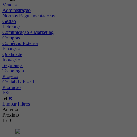
Vendas
Administração
Normas Regulamentadoras
Gestão
Liderança
Comunicação e Marketing
Compras
Comércio Exterior
Finanças
Qualidade
Inovação
Segurança
Tecnologia
Projetos
Contábil / Fiscal
Produção
ESG
54
Limpar Filtros
Anterior
Próximo
1 / 0