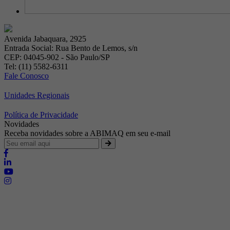
Avenida Jabaquara, 2925
Entrada Social: Rua Bento de Lemos, s/n
CEP: 04045-902 - São Paulo/SP
Tel: (11) 5582-6311
Fale Conosco
Unidades Regionais
Política de Privacidade
Novidades
Receba novidades sobre a ABIMAQ em seu e-mail
Brasília - Distrito Federal
Endereço:
SHIS - QI 11 - Bloco "S"
E-mail:
relgov@abimaq.org.br