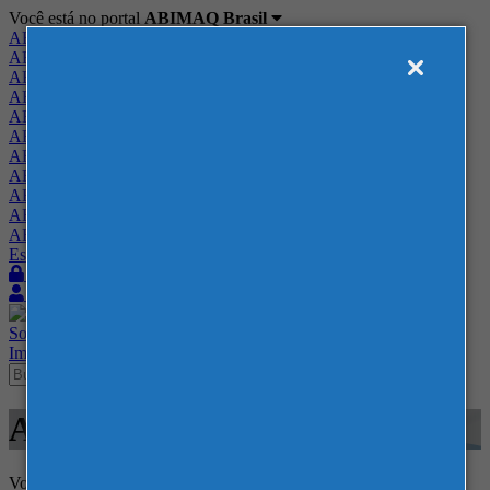
Você está no portal
ABIMAQ Brasil
ABIMAQ Brasil
ABIMAQ Minas Gerais
ABIMAQ Norte-Nordeste
ABIMAQ Paraná
ABIMAQ Piracicaba
ABIMAQ Ribeirão Preto
ABIMAQ Rio de Janeiro
ABIMAQ Rio Grande do Sul
ABIMAQ Santa Catarina
ABIMAQ São Paulo
ABIMAQ Vale do Paraíba
Escritório de Relações Governamentais
Login
Quero me associar
Sobre
Nossos Serviços
Agenda
Feiras
Cursos
Academia
Blog
Imprensa
Contato
Agenda
Voltar