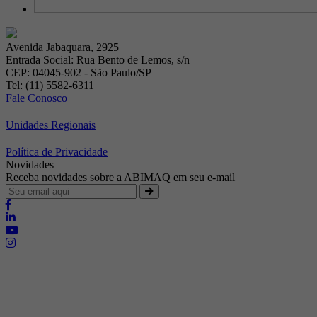
Avenida Jabaquara, 2925
Entrada Social: Rua Bento de Lemos, s/n
CEP: 04045-902 - São Paulo/SP
Tel: (11) 5582-6311
Fale Conosco
Unidades Regionais
Política de Privacidade
Novidades
Receba novidades sobre a ABIMAQ em seu e-mail
Brasília - Distrito Federal
Endereço:
SHIS - QI 11 - Bloco "S"
E-mail:
relgov@abimaq.org.br