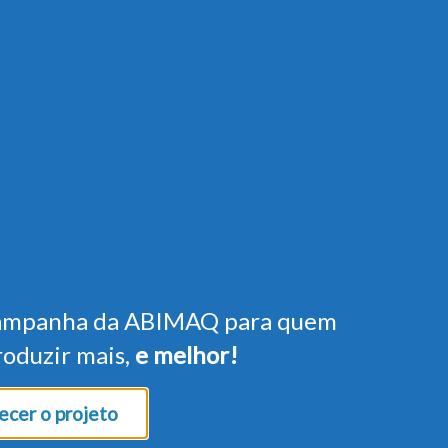
ampanha da ABIMAQ para quem
roduzir mais,
e melhor!
cer o projeto