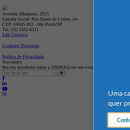
Avenida Jabaquara, 2925
Entrada Social: Rua Bento de Lemos, s/n
CEP: 04045-902 - São Paulo/SP
Tel: (11) 5582-6311
Fale Conosco
Unidades Regionais
Política de Privacidade
Novidades
Receba novidades sobre a ABIMAQ em seu e-mail
Uma c
quer p
Brasília - Distrito Federal
Endereço:
SHIS - QI 11 - Bloco "S"
Conhe
E-mail:
relgov@abimaq.org.br