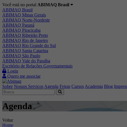
Você está no portal
ABIMAQ Brasil
ABIMAQ Brasil
ABIMAQ Minas Gerais
ABIMAQ Norte-Nordeste
ABIMAQ Paraná
ABIMAQ Piracicaba
ABIMAQ Ribeirão Preto
ABIMAQ Rio de Janeiro
ABIMAQ Rio Grande do Sul
ABIMAQ Santa Catarina
ABIMAQ São Paulo
ABIMAQ Vale do Paraíba
Escritório de Relações Governamentais
Login
Quero me associar
Sobre
Nossos Serviços
Agenda
Feiras
Cursos
Academia
Blog
Impren
Agenda
Voltar
Home