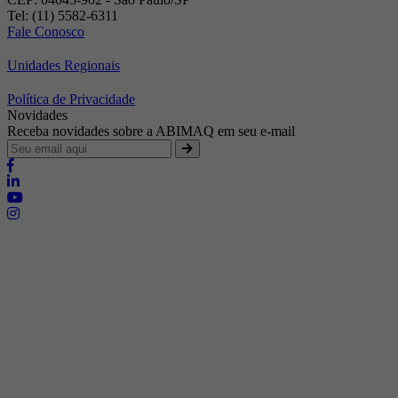
Tel: (11) 5582-6311
Fale Conosco
Unidades Regionais
Política de Privacidade
Novidades
Receba novidades sobre a ABIMAQ em seu e-mail
Brasília - Distrito Federal
Endereço:
SHIS - QI 11 - Bloco "S"
E-mail:
relgov@abimaq.org.br
Belo Horizonte - Minas Gerais
Endereço:
Av. Getúlio Vargas, 446 Sala 701 - Bairro: Funcionários
Telefone:
(31) 3281-9518