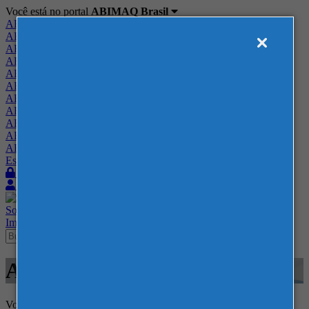
Você está no portal
ABIMAQ Brasil
ABIMAQ Brasil
ABIMAQ Minas Gerais
ABIMAQ Norte-Nordeste
ABIMAQ Paraná
ABIMAQ Piracicaba
ABIMAQ Ribeirão Preto
ABIMAQ Rio de Janeiro
ABIMAQ Rio Grande do Sul
ABIMAQ Santa Catarina
ABIMAQ São Paulo
ABIMAQ Vale do Paraíba
Escritório de Relações Governamentais
Login
Quero me associar
Sobre
Nossos Serviços
Agenda
Feiras
Cursos
Academia
Blog
Imprensa
Contato
Agenda
Voltar