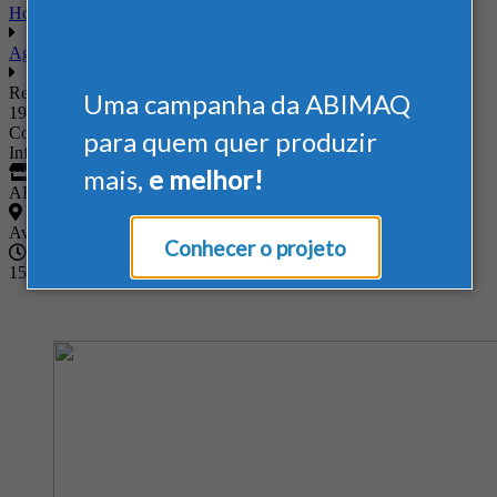
Home
Agenda
Reunião GT-Fundição
Uma campanha da ABIMAQ
19/11/2025
Reunião GT-Fundição
Compartilhe:
para quem quer produzir
Informações
mais,
e melhor!
ABIMAQ/SP
Av. Jabaquara, 2925 - Vila Monte Alegre
Conhecer o projeto
15h