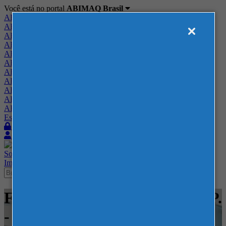
Você está no portal
ABIMAQ Brasil
ABIMAQ Brasil
ABIMAQ Minas Gerais
ABIMAQ Norte-Nordeste
ABIMAQ Paraná
ABIMAQ Piracicaba
ABIMAQ Ribeirão Preto
ABIMAQ Rio de Janeiro
ABIMAQ Rio Grande do Sul
ABIMAQ Santa Catarina
ABIMAQ São Paulo
ABIMAQ Vale do Paraíba
Escritório de Relações Governamentais
Login
Quero me associar
Sobre
Nossos Serviços
Agenda
Feiras
Cursos
Academia
Blog
Imprensa
Contato
Feiras - Golden Hall WTC - SP.
- Feira Internacional - Metal