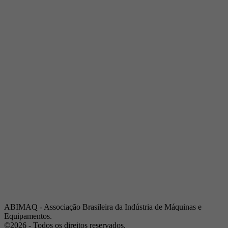
Telefone:
(19) 3432-2517
Celular:
(19) 97128-4664
E-mail:
srpi@abimaq.org.br
Ribeirão Preto - São Paulo
Endereço:
Av. Pres. Vargas, 2001 | Sala 153
Telefone:
(16) 3941-4113
Celular:
(16) 9 9734-2810
São José dos Campos - São Paulo
Endereço:
Estrada Dr. Altino Bondesan, 500 | Sala 112
Telefone:
(12) 3939-5733
Celular:
(12) 99614-6010
E-mail:
srvp@abimaq.org.br
São Paulo - São Paulo
Endereço:
Avenida Jabaquara, 2925
Telefone:
(11) 5582-6311
ABIMAQ - Associação Brasileira da Indústria de Máquinas e
Equipamentos.
©2026 - Todos os direitos reservados.