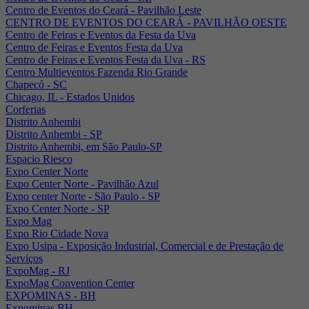
Centro de Eventos do Ceará - Pavilhão Leste
CENTRO DE EVENTOS DO CEARÁ - PAVILHÃO OESTE
Centro de Feiras e Eventos da Festa da Uva
Centro de Feiras e Eventos Festa da Uva
Centro de Feiras e Eventos Festa da Uva - RS
Centro Multieventos Fazenda Rio Grande
Chapecó - SC
Chicago, IL - Estados Unidos
Corferias
Distrito Anhembi
Distrito Anhembi - SP
Distrito Anhembi, em São Paulo-SP
Espacio Riesco
Expo Center Norte
Expo Center Norte - Pavilhão Azul
Expo center Norte - São Paulo - SP
Expo Center Norte - SP
Expo Mag
Expo Rio Cidade Nova
Expo Usipa - Exposição Industrial, Comercial e de Prestação de
Serviços
ExpoMag - RJ
ExpoMag Convention Center
EXPOMINAS - BH
Expominas BH