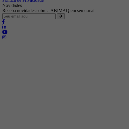
Política de Privacidade
Novidades
Receba novidades sobre a ABIMAQ em seu e-mail
Brasília - Distrito Federal
Endereço:
SHIS - QI 11 - Bloco "S"
E-mail:
relgov@abimaq.org.br
Belo Horizonte - Minas Gerais
Endereço:
Av. Getúlio Vargas, 446 Sala 701 - Bairro: Funcionários
Telefone:
(31) 3281-9518
Celular:
(31) 98364-9534
E-mail:
srmg@abimaq.org.br
Curitiba - Paraná
Endereço:
Av. Com. Franco, 1341