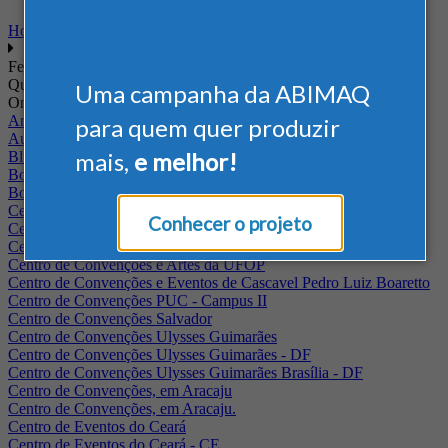
Home
Feiras
Quando
Uma campanha da ABIMAQ
Onde
Arena Jaguariuna
para quem quer produzir
Auditório Albano Franco - FIEPA
mais,
e melhor!
Blumenau - SC
BolognaFiere
Boulevard Olimpico - RJ
Centro Internacional de Convenções do Brasil, em Brasília
Conhecer o projeto
Centro de Convenções - SE
Centro de Convenções de Pernambuco - PE
Centro de Convenções e Artes da UFOP
Centro de Convenções e Eventos de Cascavel Pedro Luiz Boaretto
Centro de Convenções PUC - Campus II
Centro de Convenções Salvador
Centro de Convenções Ulysses Guimarães
Centro de Convenções Ulysses Guimarães - DF
Centro de Convenções Ulysses Guimarães Brasília - DF
Centro de Convenções, em Aracaju
Centro de Convenções, em Aracaju.
Centro de Eventos do Ceará
Centro de Eventos do Ceará - CE