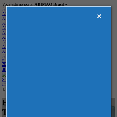
Você está no portal
ABIMAQ Brasil
ABIMAQ Brasil
ABIMAQ Minas Gerais
ABIMAQ Norte-Nordeste
ABIMAQ Paraná
ABIMAQ Piracicaba
ABIMAQ Ribeirão Preto
ABIMAQ Rio de Janeiro
ABIMAQ Rio Grande do Sul
ABIMAQ Santa Catarina
ABIMAQ São Paulo
ABIMAQ Vale do Paraíba
Escritório de Relações Governamentais
Login
Quero me associar
Sobre
Nossos Serviços
Agenda
Feiras
Cursos
Academia
Blog
Imprensa
Contato
Feiras - Expo Center Norte -
Tecnologia