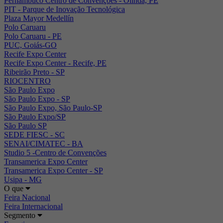
Pernambuco Centro de Convenções - Olinda, PE
PIT - Parque de Inovação Tecnológica
Plaza Mayor Medellín
Polo Caruaru
Polo Caruaru - PE
PUC, Goiás-GO
Recife Expo Center
Recife Expo Center - Recife, PE
Ribeirão Preto - SP
RIOCENTRO
São Paulo Expo
São Paulo Expo - SP
São Paulo Expo, São Paulo-SP
São Paulo Expo/SP
São Paulo SP
SEDE FIESC - SC
SENAI/CIMATEC - BA
Studio 5 -Centro de Convenções
Transamerica Expo Center
Transamerica Expo Center - SP
Usipa - MG
O que
Feira Nacional
Feira Internacional
Segmento