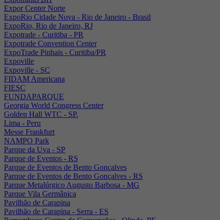
Expor Center Norte
ExpoRio Cidade Nova - Rio de Janeiro - Brasil
ExpoRio, Rio de Janeiro, RJ
Expotrade - Curitiba - PR
Expotrade Convention Center
ExpoTrade Pinhais - Curitiba/PR
Expoville
Expoville - SC
FIDAM Americana
FIESC
FUNDAPARQUE
Georgia World Congress Center
Golden Hall WTC - SP.
Lima - Peru
Messe Frankfurt
NAMPO Park
Parque da Uva - SP
Parque de Eventos - RS
Parque de Eventos de Bento Gonçalves
Parque de Eventos de Bento Gonçalves - RS
Parque Metalúrgico Augusto Barbosa - MG
Parque Vila Germânica
Pavilhão de Carapina
Pavilhão de Carapina - Serra - ES