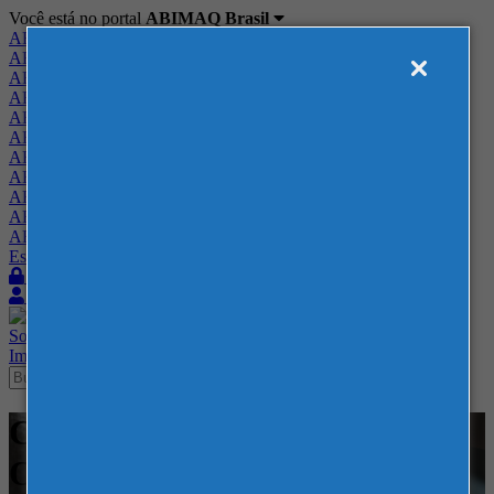
Você está no portal
ABIMAQ Brasil
ABIMAQ Brasil
ABIMAQ Minas Gerais
ABIMAQ Norte-Nordeste
ABIMAQ Paraná
ABIMAQ Piracicaba
ABIMAQ Ribeirão Preto
ABIMAQ Rio de Janeiro
ABIMAQ Rio Grande do Sul
ABIMAQ Santa Catarina
ABIMAQ São Paulo
ABIMAQ Vale do Paraíba
Escritório de Relações Governamentais
Login
Quero me associar
Sobre
Nossos Serviços
Agenda
Feiras
Cursos
Academia
Blog
Imprensa
Contato
Cursos - Expo Mag - Curso
Online