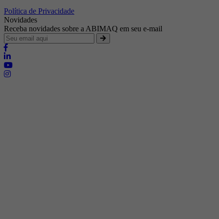
Política de Privacidade
Novidades
Receba novidades sobre a ABIMAQ em seu e-mail
Brasília - Distrito Federal
Endereço:
SHIS - QI 11 - Bloco "S"
E-mail:
relgov@abimaq.org.br
Belo Horizonte - Minas Gerais
Endereço:
Av. Getúlio Vargas, 446 Sala 701 - Bairro: Funcionários
Telefone:
(31) 3281-9518
Celular:
(31) 98364-9534
E-mail:
srmg@abimaq.org.br
Curitiba - Paraná