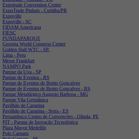
Expotrade Convention Center
ExpoTrade Pinhais - Curitiba/PR
Expoville
Expoville - SC
FIDAM Americana
FIESC
FUNDAPARQUE
Georgia World Congress Center
Golden Hall WTC - SP.
Lima - Peru
Messe Frankfurt
NAMPO Park
Parque da Uva - SP
Parque de Eventos - RS
Parque de Eventos de Bento Gonçalves
Parque de Eventos de Bento Gonçalves - RS
Parque Metalúrgico Augusto Barbosa - MG
Parque Vila Germânica
Pavilhão de Carapina
Pavilhão de Carapina - Serra - ES
Pernambuco Centro de Convenções - Olinda, PE
PIT - Parque de Inovação Tecnológica
Plaza Mayor Medellín
Polo Caruaru
Polo Caruaru - PE