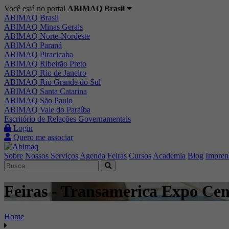
Você está no portal
ABIMAQ Brasil
ABIMAQ Brasil
ABIMAQ Minas Gerais
ABIMAQ Norte-Nordeste
ABIMAQ Paraná
ABIMAQ Piracicaba
ABIMAQ Ribeirão Preto
ABIMAQ Rio de Janeiro
ABIMAQ Rio Grande do Sul
ABIMAQ Santa Catarina
ABIMAQ São Paulo
ABIMAQ Vale do Paraíba
Escritório de Relações Governamentais
Login
Quero me associar
Sobre
Nossos Serviços
Agenda
Feiras
Cursos
Academia
Blog
Impren
Feiras - Transamerica Expo Cent
Home