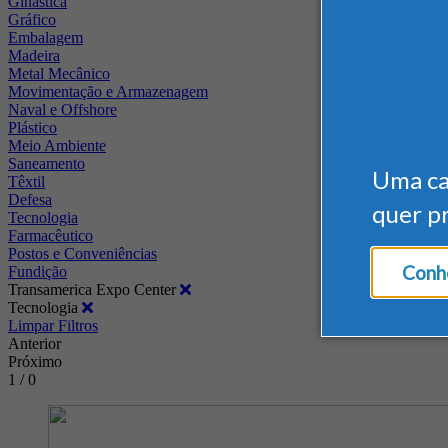
Ginástica
Gráfico
Embalagem
Madeira
Metal Mecânico
Movimentação e Armazenagem
Naval e Offshore
Plástico
Meio Ambiente
Saneamento
Uma c
Têxtil
Defesa
quer p
Tecnologia
Farmacêutico
Postos e Conveniências
Conhe
Fundição
Transamerica Expo Center
Tecnologia
Limpar Filtros
Anterior
Próximo
1 / 0