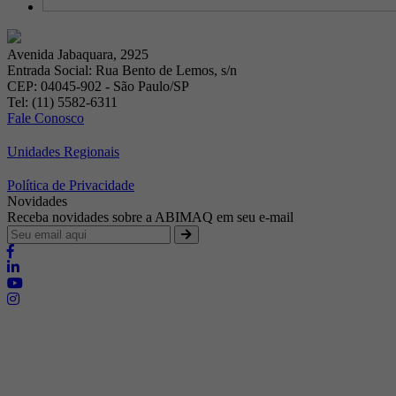
Avenida Jabaquara, 2925
Entrada Social: Rua Bento de Lemos, s/n
CEP: 04045-902 - São Paulo/SP
Tel: (11) 5582-6311
Fale Conosco
Unidades Regionais
Política de Privacidade
Novidades
Receba novidades sobre a ABIMAQ em seu e-mail
Brasília - Distrito Federal
Endereço:
SHIS - QI 11 - Bloco "S"
E-mail:
relgov@abimaq.org.br