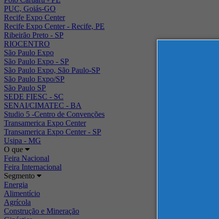
PUC, Goiás-GO
Recife Expo Center
Recife Expo Center - Recife, PE
Ribeirão Preto - SP
RIOCENTRO
São Paulo Expo
São Paulo Expo - SP
São Paulo Expo, São Paulo-SP
São Paulo Expo/SP
São Paulo SP
SEDE FIESC - SC
SENAI/CIMATEC - BA
Studio 5 -Centro de Convenções
Transamerica Expo Center
Transamerica Expo Center - SP
Usipa - MG
O que
Feira Nacional
Feira Internacional
Segmento
Energia
Alimentício
Agrícola
Construção e Mineração