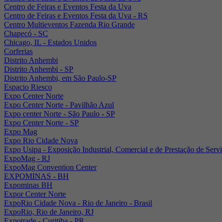
Centro de Feiras e Eventos Festa da Uva
Centro de Feiras e Eventos Festa da Uva - RS
Centro Multieventos Fazenda Rio Grande
Chapecó - SC
Chicago, IL - Estados Unidos
Corferias
Distrito Anhembi
Distrito Anhembi - SP
Distrito Anhembi, em São Paulo-SP
Espacio Riesco
Expo Center Norte
Expo Center Norte - Pavilhão Azul
Expo center Norte - São Paulo - SP
Expo Center Norte - SP
Expo Mag
Expo Rio Cidade Nova
Expo Usipa - Exposição Industrial, Comercial e de Prestação de Serv
ExpoMag - RJ
ExpoMag Convention Center
EXPOMINAS - BH
Expominas BH
Expor Center Norte
ExpoRio Cidade Nova - Rio de Janeiro - Brasil
ExpoRio, Rio de Janeiro, RJ
Expotrade - Curitiba - PR