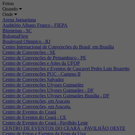
Feiras
Quando
Onde
Arena Jaguariuna
Auditório Albano Franco - FIEPA
Blumenau - SC
BolognaFiere
Boulevard Olimpico - RJ
Centro Internacional de Convenções do Brasil, em Brasília
Centro de Convenções - SE
Centro de Convenções de Pernambuco - PE
Centro de Convenções e Artes da UFOP
Centro de Convenções e Eventos de Cascavel Pedro Luiz Boaretto
Centro de Convenções PUC - Campus II
Centro de Convenções Salvador
Centro de Convenções Ulysses Guimarães
Centro de Convenções Ulysses Guimarães - DF
Centro de Convenções Ulysses Guimarães Brasília - DF
Centro de Convenções, em Aracaju
Centro de Convenções, em Aracaju.
Centro de Eventos do Ceará
Centro de Eventos do Ceará - CE
Centro de Eventos do Ceará - Pavilhão Leste
CENTRO DE EVENTOS DO CEARÁ - PAVILHÃO OESTE
Centro de Feiras e Eventos da Festa da Uva