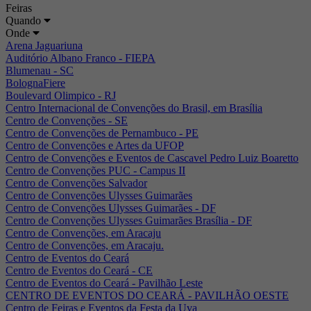
Feiras
Quando
Onde
Arena Jaguariuna
Auditório Albano Franco - FIEPA
Blumenau - SC
BolognaFiere
Boulevard Olimpico - RJ
Centro Internacional de Convenções do Brasil, em Brasília
Centro de Convenções - SE
Centro de Convenções de Pernambuco - PE
Centro de Convenções e Artes da UFOP
Centro de Convenções e Eventos de Cascavel Pedro Luiz Boaretto
Centro de Convenções PUC - Campus II
Centro de Convenções Salvador
Centro de Convenções Ulysses Guimarães
Centro de Convenções Ulysses Guimarães - DF
Centro de Convenções Ulysses Guimarães Brasília - DF
Centro de Convenções, em Aracaju
Centro de Convenções, em Aracaju.
Centro de Eventos do Ceará
Centro de Eventos do Ceará - CE
Centro de Eventos do Ceará - Pavilhão Leste
CENTRO DE EVENTOS DO CEARÁ - PAVILHÃO OESTE
Centro de Feiras e Eventos da Festa da Uva