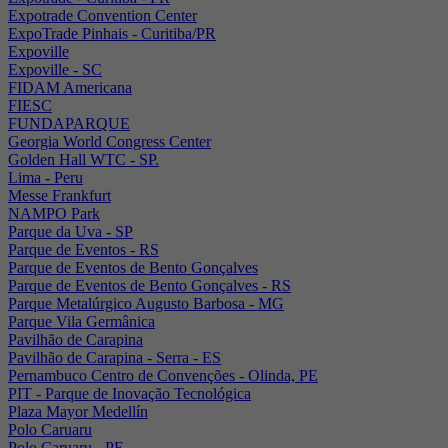
Expotrade Convention Center
ExpoTrade Pinhais - Curitiba/PR
Expoville
Expoville - SC
FIDAM Americana
FIESC
FUNDAPARQUE
Georgia World Congress Center
Golden Hall WTC - SP.
Lima - Peru
Messe Frankfurt
NAMPO Park
Parque da Uva - SP
Parque de Eventos - RS
Parque de Eventos de Bento Gonçalves
Parque de Eventos de Bento Gonçalves - RS
Parque Metalúrgico Augusto Barbosa - MG
Parque Vila Germânica
Pavilhão de Carapina
Pavilhão de Carapina - Serra - ES
Pernambuco Centro de Convenções - Olinda, PE
PIT - Parque de Inovação Tecnológica
Plaza Mayor Medellín
Polo Caruaru
Polo Caruaru - PE