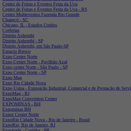
Centro de Feiras e Eventos Festa da Uva
Centro de Feiras e Eventos Festa da Uva - RS
Centro Multieventos Fazenda Rio Grande
Chapecó - SC
Chicago, IL - Estados Unidos
Corferias
Distrito Anhembi
Distrito Anhembi - SP
Distrito Anhembi, em São Paulo-SP
Espacio Riesco
Expo Center Norte
Expo Center Norte - Pavilhão Azul
Expo center Norte - São Paulo - SP
Expo Center Norte - SP
Expo Mag
Expo Rio Cidade Nova
Expo Usipa - Exposição Industrial, Comercial e de Prestação de Serv
ExpoMag - RJ
ExpoMag Convention Center
EXPOMINAS - BH
Expominas BH
Expor Center Norte
ExpoRio Cidade Nova - Rio de Janeiro - Brasil
ExpoRio, Rio de Janeiro, RJ
Expotrade - Curitiba - PR