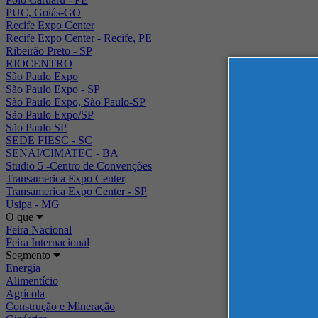
PUC, Goiás-GO
Recife Expo Center
Recife Expo Center - Recife, PE
Ribeirão Preto - SP
RIOCENTRO
São Paulo Expo
São Paulo Expo - SP
São Paulo Expo, São Paulo-SP
São Paulo Expo/SP
São Paulo SP
SEDE FIESC - SC
SENAI/CIMATEC - BA
Studio 5 -Centro de Convenções
Transamerica Expo Center
Transamerica Expo Center - SP
Usipa - MG
O que
Feira Nacional
Feira Internacional
Segmento
Energia
Alimentício
Agrícola
Construção e Mineração