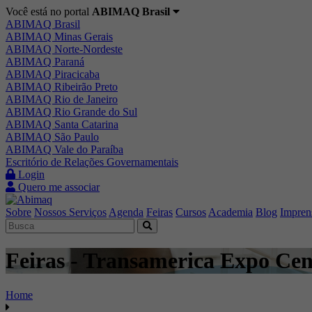
Você está no portal
ABIMAQ Brasil
ABIMAQ Brasil
ABIMAQ Minas Gerais
ABIMAQ Norte-Nordeste
ABIMAQ Paraná
ABIMAQ Piracicaba
ABIMAQ Ribeirão Preto
ABIMAQ Rio de Janeiro
ABIMAQ Rio Grande do Sul
ABIMAQ Santa Catarina
ABIMAQ São Paulo
ABIMAQ Vale do Paraíba
Escritório de Relações Governamentais
Login
Quero me associar
Sobre
Nossos Serviços
Agenda
Feiras
Cursos
Academia
Blog
Impren
Feiras - Transamerica Expo Cent
Home