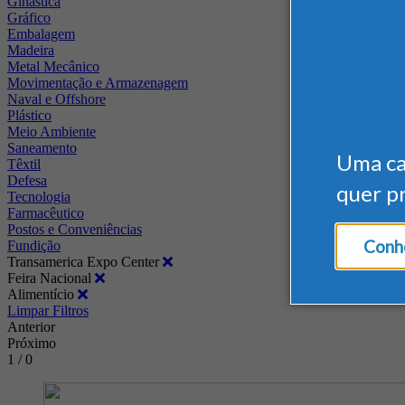
Ginástica
Gráfico
Embalagem
Madeira
Metal Mecânico
Movimentação e Armazenagem
Naval e Offshore
Plástico
Meio Ambiente
Saneamento
Uma c
Têxtil
Defesa
quer p
Tecnologia
Farmacêutico
Postos e Conveniências
Conhe
Fundição
Transamerica Expo Center
Feira Nacional
Alimentício
Limpar Filtros
Anterior
Próximo
1 / 0