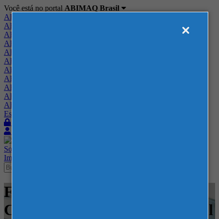
Você está no portal
ABIMAQ Brasil
ABIMAQ Brasil
ABIMAQ Minas Gerais
ABIMAQ Norte-Nordeste
ABIMAQ Paraná
ABIMAQ Piracicaba
ABIMAQ Ribeirão Preto
ABIMAQ Rio de Janeiro
ABIMAQ Rio Grande do Sul
ABIMAQ Santa Catarina
ABIMAQ São Paulo
ABIMAQ Vale do Paraíba
Escritório de Relações Governamentais
Login
Quero me associar
Sobre
Nossos Serviços
Agenda
Feiras
Cursos
Academia
Blog
Imprensa
Contato
Feiras - Transamerica Expo
Center - Feira Nacional - Têxtil