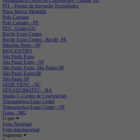
Pernambuco Centro de Convenções - Olinda, PE
PIT - Parque de Inovação Tecnológica
Plaza Mayor Medellín
Polo Caruaru
Polo Caruaru - PE
PUC, Goiás-GO
Recife Expo Center
Recife Expo Center - Recife, PE
Ribeirão Preto - SP
RIOCENTRO
São Paulo Expo
São Paulo Expo - SP
São Paulo Expo, São Paulo-SP
São Paulo Expo/SP
São Paulo SP
SEDE FIESC - SC
SENAI/CIMATEC - BA
Studio 5 -Centro de Convenções
Transamerica Expo Center
Transamerica Expo Center - SP
Usipa - MG
O que
Feira Nacional
Feira Internacional
Segmento