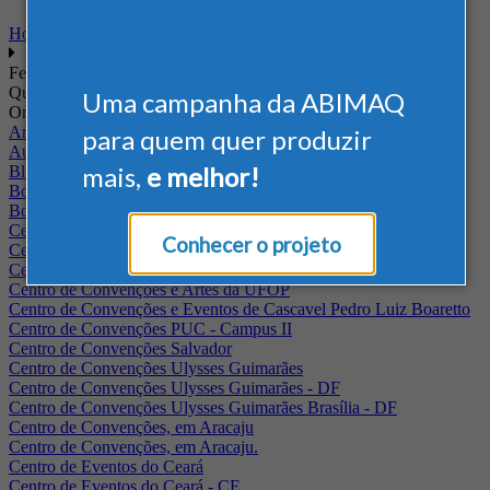
Home
Feiras
Quando
Uma campanha da ABIMAQ
Onde
Arena Jaguariuna
para quem quer produzir
Auditório Albano Franco - FIEPA
mais,
e melhor!
Blumenau - SC
BolognaFiere
Boulevard Olimpico - RJ
Centro Internacional de Convenções do Brasil, em Brasília
Conhecer o projeto
Centro de Convenções - SE
Centro de Convenções de Pernambuco - PE
Centro de Convenções e Artes da UFOP
Centro de Convenções e Eventos de Cascavel Pedro Luiz Boaretto
Centro de Convenções PUC - Campus II
Centro de Convenções Salvador
Centro de Convenções Ulysses Guimarães
Centro de Convenções Ulysses Guimarães - DF
Centro de Convenções Ulysses Guimarães Brasília - DF
Centro de Convenções, em Aracaju
Centro de Convenções, em Aracaju.
Centro de Eventos do Ceará
Centro de Eventos do Ceará - CE