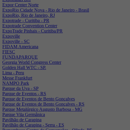
Expor Center Norte
ExpoRio Cidade Nova - Rio de Janeiro - Brasil
ExpoRio, Rio de Janeiro, RJ
Expotrade - Curitiba - PR
Expotrade Convention Center
ExpoTrade Pinhais - Curitiba/PR
Expoville
Expoville - SC
FIDAM Americana
FIESC
FUNDAPARQUE
Georgia World Congress Center
Golden Hall WTC - SP.
Lima - Peru
Messe Frankfurt
NAMPO Park
Parque da Uva - SP
Parque de Eventos - RS
Parque de Eventos de Bento Gonçalves
Parque de Eventos de Bento Gonçalves - RS
Parque Metalúrgico Augusto Barbosa - MG
Parque Vila Germânica
Pavilhão de Carapina
Pavilhão de Carapina - Serra - ES