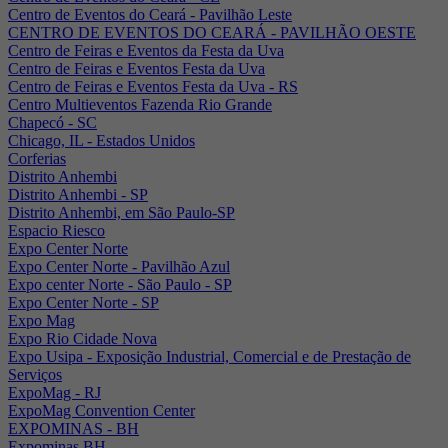
Centro de Eventos do Ceará - Pavilhão Leste
CENTRO DE EVENTOS DO CEARÁ - PAVILHÃO OESTE
Centro de Feiras e Eventos da Festa da Uva
Centro de Feiras e Eventos Festa da Uva
Centro de Feiras e Eventos Festa da Uva - RS
Centro Multieventos Fazenda Rio Grande
Chapecó - SC
Chicago, IL - Estados Unidos
Corferias
Distrito Anhembi
Distrito Anhembi - SP
Distrito Anhembi, em São Paulo-SP
Espacio Riesco
Expo Center Norte
Expo Center Norte - Pavilhão Azul
Expo center Norte - São Paulo - SP
Expo Center Norte - SP
Expo Mag
Expo Rio Cidade Nova
Expo Usipa - Exposição Industrial, Comercial e de Prestação de
Serviços
ExpoMag - RJ
ExpoMag Convention Center
EXPOMINAS - BH
Expominas BH