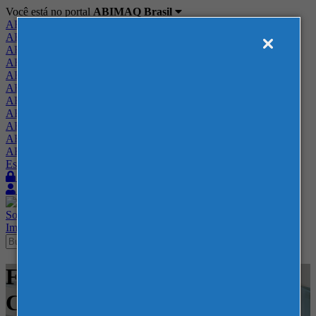
Você está no portal
ABIMAQ Brasil
ABIMAQ Brasil
ABIMAQ Minas Gerais
ABIMAQ Norte-Nordeste
ABIMAQ Paraná
ABIMAQ Piracicaba
ABIMAQ Ribeirão Preto
ABIMAQ Rio de Janeiro
ABIMAQ Rio Grande do Sul
ABIMAQ Santa Catarina
ABIMAQ São Paulo
ABIMAQ Vale do Paraíba
Escritório de Relações Governamentais
Login
Quero me associar
Sobre
Nossos Serviços
Agenda
Feiras
Cursos
Academia
Blog
Imprensa
Contato
Feiras - Transamerica Expo
Center - SP - Fundição