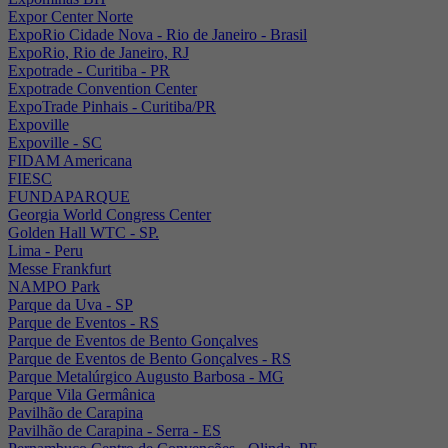
Expor Center Norte
ExpoRio Cidade Nova - Rio de Janeiro - Brasil
ExpoRio, Rio de Janeiro, RJ
Expotrade - Curitiba - PR
Expotrade Convention Center
ExpoTrade Pinhais - Curitiba/PR
Expoville
Expoville - SC
FIDAM Americana
FIESC
FUNDAPARQUE
Georgia World Congress Center
Golden Hall WTC - SP.
Lima - Peru
Messe Frankfurt
NAMPO Park
Parque da Uva - SP
Parque de Eventos - RS
Parque de Eventos de Bento Gonçalves
Parque de Eventos de Bento Gonçalves - RS
Parque Metalúrgico Augusto Barbosa - MG
Parque Vila Germânica
Pavilhão de Carapina
Pavilhão de Carapina - Serra - ES