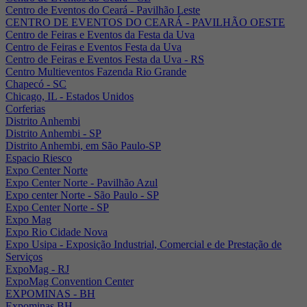
Centro de Eventos do Ceará - Pavilhão Leste
CENTRO DE EVENTOS DO CEARÁ - PAVILHÃO OESTE
Centro de Feiras e Eventos da Festa da Uva
Centro de Feiras e Eventos Festa da Uva
Centro de Feiras e Eventos Festa da Uva - RS
Centro Multieventos Fazenda Rio Grande
Chapecó - SC
Chicago, IL - Estados Unidos
Corferias
Distrito Anhembi
Distrito Anhembi - SP
Distrito Anhembi, em São Paulo-SP
Espacio Riesco
Expo Center Norte
Expo Center Norte - Pavilhão Azul
Expo center Norte - São Paulo - SP
Expo Center Norte - SP
Expo Mag
Expo Rio Cidade Nova
Expo Usipa - Exposição Industrial, Comercial e de Prestação de
Serviços
ExpoMag - RJ
ExpoMag Convention Center
EXPOMINAS - BH
Expominas BH