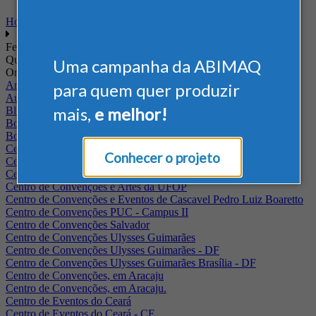
Home
Feiras
Quando
Uma campanha da ABIMAQ
Onde
Arena Jaguariuna
para quem quer produzir
Auditório Albano Franco - FIEPA
mais,
e melhor!
Blumenau - SC
BolognaFiere
Boulevard Olimpico - RJ
Centro Internacional de Convenções do Brasil, em Brasília
Conhecer o projeto
Centro de Convenções - SE
Centro de Convenções de Pernambuco - PE
Centro de Convenções e Artes da UFOP
Centro de Convenções e Eventos de Cascavel Pedro Luiz Boaretto
Centro de Convenções PUC - Campus II
Centro de Convenções Salvador
Centro de Convenções Ulysses Guimarães
Centro de Convenções Ulysses Guimarães - DF
Centro de Convenções Ulysses Guimarães Brasília - DF
Centro de Convenções, em Aracaju
Centro de Convenções, em Aracaju.
Centro de Eventos do Ceará
Centro de Eventos do Ceará - CE