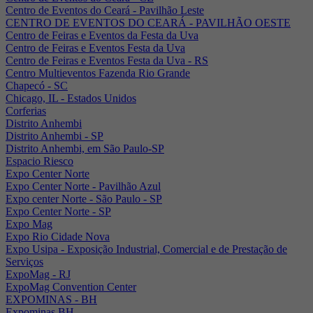
Centro de Eventos do Ceará - Pavilhão Leste
CENTRO DE EVENTOS DO CEARÁ - PAVILHÃO OESTE
Centro de Feiras e Eventos da Festa da Uva
Centro de Feiras e Eventos Festa da Uva
Centro de Feiras e Eventos Festa da Uva - RS
Centro Multieventos Fazenda Rio Grande
Chapecó - SC
Chicago, IL - Estados Unidos
Corferias
Distrito Anhembi
Distrito Anhembi - SP
Distrito Anhembi, em São Paulo-SP
Espacio Riesco
Expo Center Norte
Expo Center Norte - Pavilhão Azul
Expo center Norte - São Paulo - SP
Expo Center Norte - SP
Expo Mag
Expo Rio Cidade Nova
Expo Usipa - Exposição Industrial, Comercial e de Prestação de
Serviços
ExpoMag - RJ
ExpoMag Convention Center
EXPOMINAS - BH
Expominas BH