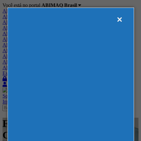
Você está no portal
ABIMAQ Brasil
ABIMAQ Brasil
ABIMAQ Minas Gerais
ABIMAQ Norte-Nordeste
ABIMAQ Paraná
ABIMAQ Piracicaba
ABIMAQ Ribeirão Preto
ABIMAQ Rio de Janeiro
ABIMAQ Rio Grande do Sul
ABIMAQ Santa Catarina
ABIMAQ São Paulo
ABIMAQ Vale do Paraíba
Escritório de Relações Governamentais
Login
Quero me associar
Sobre
Nossos Serviços
Agenda
Feiras
Cursos
Academia
Blog
Imprensa
Contato
Feiras - Transamerica Expo
Center - SP - Tecnologia