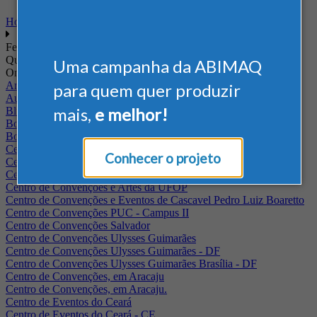
Home
Feiras
Quando
Uma campanha da ABIMAQ
Onde
Arena Jaguariuna
para quem quer produzir
Auditório Albano Franco - FIEPA
mais,
e melhor!
Blumenau - SC
BolognaFiere
Boulevard Olimpico - RJ
Centro Internacional de Convenções do Brasil, em Brasília
Conhecer o projeto
Centro de Convenções - SE
Centro de Convenções de Pernambuco - PE
Centro de Convenções e Artes da UFOP
Centro de Convenções e Eventos de Cascavel Pedro Luiz Boaretto
Centro de Convenções PUC - Campus II
Centro de Convenções Salvador
Centro de Convenções Ulysses Guimarães
Centro de Convenções Ulysses Guimarães - DF
Centro de Convenções Ulysses Guimarães Brasília - DF
Centro de Convenções, em Aracaju
Centro de Convenções, em Aracaju.
Centro de Eventos do Ceará
Centro de Eventos do Ceará - CE