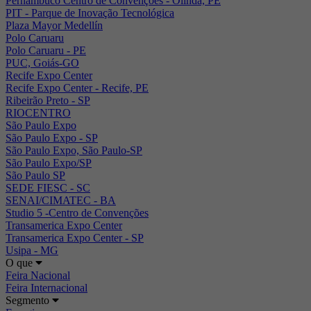
Pernambuco Centro de Convenções - Olinda, PE
PIT - Parque de Inovação Tecnológica
Plaza Mayor Medellín
Polo Caruaru
Polo Caruaru - PE
PUC, Goiás-GO
Recife Expo Center
Recife Expo Center - Recife, PE
Ribeirão Preto - SP
RIOCENTRO
São Paulo Expo
São Paulo Expo - SP
São Paulo Expo, São Paulo-SP
São Paulo Expo/SP
São Paulo SP
SEDE FIESC - SC
SENAI/CIMATEC - BA
Studio 5 -Centro de Convenções
Transamerica Expo Center
Transamerica Expo Center - SP
Usipa - MG
O que
Feira Nacional
Feira Internacional
Segmento