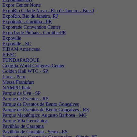
Expor Center Norte
ExpoRio Cidade Nova - Rio de Janeiro - Brasil
ExpoRio, Rio de Janeiro, RJ
Expotrade - Curitiba - PR
Expotrade Convention Center
ExpoTrade Pinhais - Curitiba/PR
Expoville
Expoville - SC
FIDAM Americana
FIESC
FUNDAPARQUE
Georgia World Congress Center
Golden Hall WTC - SP.
Lima - Peru
Messe Frankfurt
NAMPO Park
Parque da Uva - SP
Parque de Eventos - RS
Parque de Eventos de Bento Gonçalves
Parque de Eventos de Bento Gonçalves - RS
Parque Metalúrgico Augusto Barbosa - MG
Parque Vila Germânica
Pavilhão de Carapina
Pavilhão de Carapina - Serra - ES