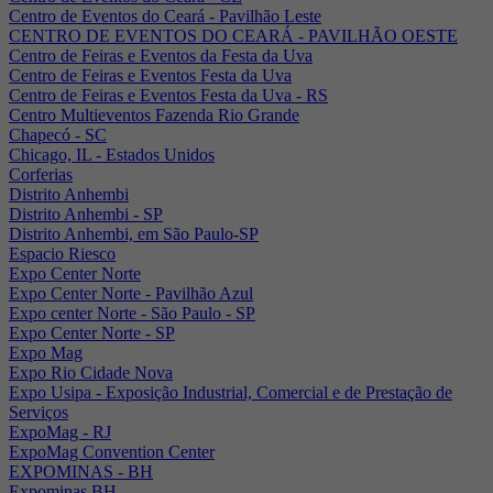
Centro de Eventos do Ceará - Pavilhão Leste
CENTRO DE EVENTOS DO CEARÁ - PAVILHÃO OESTE
Centro de Feiras e Eventos da Festa da Uva
Centro de Feiras e Eventos Festa da Uva
Centro de Feiras e Eventos Festa da Uva - RS
Centro Multieventos Fazenda Rio Grande
Chapecó - SC
Chicago, IL - Estados Unidos
Corferias
Distrito Anhembi
Distrito Anhembi - SP
Distrito Anhembi, em São Paulo-SP
Espacio Riesco
Expo Center Norte
Expo Center Norte - Pavilhão Azul
Expo center Norte - São Paulo - SP
Expo Center Norte - SP
Expo Mag
Expo Rio Cidade Nova
Expo Usipa - Exposição Industrial, Comercial e de Prestação de
Serviços
ExpoMag - RJ
ExpoMag Convention Center
EXPOMINAS - BH
Expominas BH