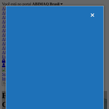
Você está no portal
ABIMAQ Brasil
ABIMAQ Brasil
ABIMAQ Minas Gerais
ABIMAQ Norte-Nordeste
ABIMAQ Paraná
ABIMAQ Piracicaba
ABIMAQ Ribeirão Preto
ABIMAQ Rio de Janeiro
ABIMAQ Rio Grande do Sul
ABIMAQ Santa Catarina
ABIMAQ São Paulo
ABIMAQ Vale do Paraíba
Escritório de Relações Governamentais
Login
Quero me associar
Sobre
Nossos Serviços
Agenda
Feiras
Cursos
Academia
Blog
Imprensa
Contato
Feiras - Transamerica Expo
Center - SP - Saneamento