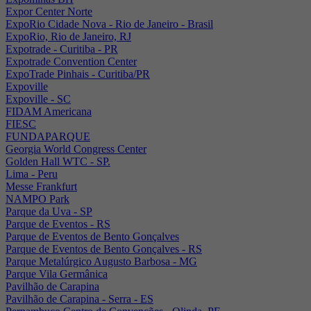
Expor Center Norte
ExpoRio Cidade Nova - Rio de Janeiro - Brasil
ExpoRio, Rio de Janeiro, RJ
Expotrade - Curitiba - PR
Expotrade Convention Center
ExpoTrade Pinhais - Curitiba/PR
Expoville
Expoville - SC
FIDAM Americana
FIESC
FUNDAPARQUE
Georgia World Congress Center
Golden Hall WTC - SP.
Lima - Peru
Messe Frankfurt
NAMPO Park
Parque da Uva - SP
Parque de Eventos - RS
Parque de Eventos de Bento Gonçalves
Parque de Eventos de Bento Gonçalves - RS
Parque Metalúrgico Augusto Barbosa - MG
Parque Vila Germânica
Pavilhão de Carapina
Pavilhão de Carapina - Serra - ES