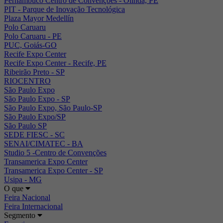
Pernambuco Centro de Convenções - Olinda, PE
PIT - Parque de Inovação Tecnológica
Plaza Mayor Medellín
Polo Caruaru
Polo Caruaru - PE
PUC, Goiás-GO
Recife Expo Center
Recife Expo Center - Recife, PE
Ribeirão Preto - SP
RIOCENTRO
São Paulo Expo
São Paulo Expo - SP
São Paulo Expo, São Paulo-SP
São Paulo Expo/SP
São Paulo SP
SEDE FIESC - SC
SENAI/CIMATEC - BA
Studio 5 -Centro de Convenções
Transamerica Expo Center
Transamerica Expo Center - SP
Usipa - MG
O que
Feira Nacional
Feira Internacional
Segmento