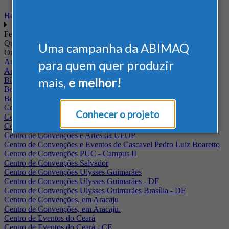
Home
Feiras
Quando
Uma campanha da ABIMAQ
Onde
Arena Jaguariuna
para quem quer produzir
Auditório Albano Franco - FIEPA
mais,
e melhor!
Blumenau - SC
BolognaFiere
Boulevard Olimpico - RJ
Centro Internacional de Convenções do Brasil, em Brasília
Conhecer o projeto
Centro de Convenções - SE
Centro de Convenções de Pernambuco - PE
Centro de Convenções e Artes da UFOP
Centro de Convenções e Eventos de Cascavel Pedro Luiz Boaretto
Centro de Convenções PUC - Campus II
Centro de Convenções Salvador
Centro de Convenções Ulysses Guimarães
Centro de Convenções Ulysses Guimarães - DF
Centro de Convenções Ulysses Guimarães Brasília - DF
Centro de Convenções, em Aracaju
Centro de Convenções, em Aracaju.
Centro de Eventos do Ceará
Centro de Eventos do Ceará - CE