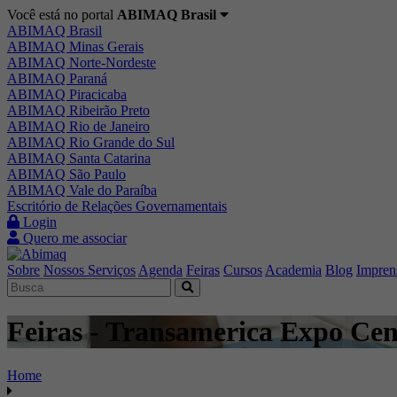
Você está no portal
ABIMAQ Brasil
ABIMAQ Brasil
ABIMAQ Minas Gerais
ABIMAQ Norte-Nordeste
ABIMAQ Paraná
ABIMAQ Piracicaba
ABIMAQ Ribeirão Preto
ABIMAQ Rio de Janeiro
ABIMAQ Rio Grande do Sul
ABIMAQ Santa Catarina
ABIMAQ São Paulo
ABIMAQ Vale do Paraíba
Escritório de Relações Governamentais
Login
Quero me associar
Sobre
Nossos Serviços
Agenda
Feiras
Cursos
Academia
Blog
Impren
Feiras - Transamerica Expo Cent
Home