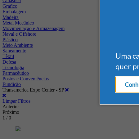
Ginástica
Gráfico
Embalagem
Madeira
Metal Mecânico
Movimentação e Armazenagem
Naval e Offshore
Plástico
Meio Ambiente
Saneamento
Uma c
Têxtil
Defesa
quer p
Tecnologia
Farmacêutico
Postos e Conveniências
Conhe
Fundição
Transamerica Expo Center - SP
Limpar Filtros
Anterior
Próximo
1 / 0