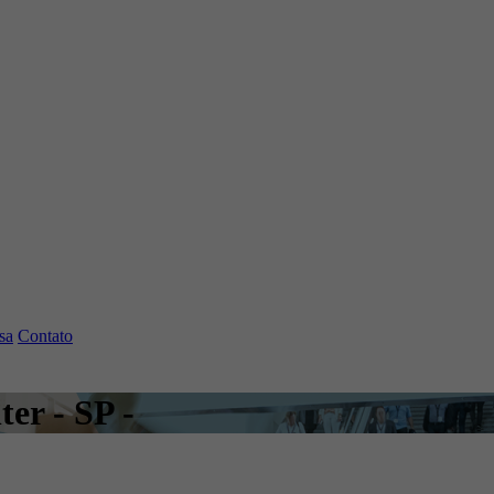
sa
Contato
er - SP -