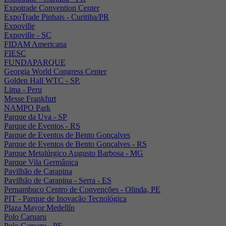
Expotrade Convention Center
ExpoTrade Pinhais - Curitiba/PR
Expoville
Expoville - SC
FIDAM Americana
FIESC
FUNDAPARQUE
Georgia World Congress Center
Golden Hall WTC - SP.
Lima - Peru
Messe Frankfurt
NAMPO Park
Parque da Uva - SP
Parque de Eventos - RS
Parque de Eventos de Bento Gonçalves
Parque de Eventos de Bento Gonçalves - RS
Parque Metalúrgico Augusto Barbosa - MG
Parque Vila Germânica
Pavilhão de Carapina
Pavilhão de Carapina - Serra - ES
Pernambuco Centro de Convenções - Olinda, PE
PIT - Parque de Inovação Tecnológica
Plaza Mayor Medellín
Polo Caruaru
Polo Caruaru - PE