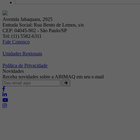
Avenida Jabaquara, 2925
Entrada Social: Rua Bento de Lemos, s/n
CEP: 04045-902 - São Paulo/SP
Tel: (11) 5582-6311
Fale Conosco
Unidades Regionais
Política de Privacidade
Novidades
Receba novidades sobre a ABIMAQ em seu e-mail
Brasília - Distrito Federal
Endereço:
SHIS - QI 11 - Bloco "S"
E-mail:
relgov@abimaq.org.br