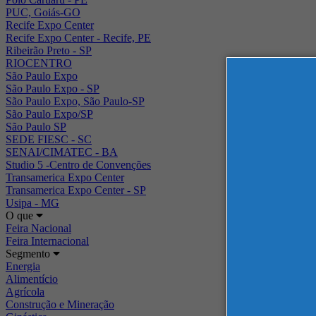
PUC, Goiás-GO
Recife Expo Center
Recife Expo Center - Recife, PE
Ribeirão Preto - SP
RIOCENTRO
São Paulo Expo
São Paulo Expo - SP
São Paulo Expo, São Paulo-SP
São Paulo Expo/SP
São Paulo SP
SEDE FIESC - SC
SENAI/CIMATEC - BA
Studio 5 -Centro de Convenções
Transamerica Expo Center
Transamerica Expo Center - SP
Usipa - MG
O que
Feira Nacional
Feira Internacional
Segmento
Energia
Alimentício
Agrícola
Construção e Mineração