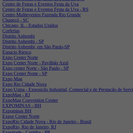
Centro de Feiras e Eventos Festa da Uva
Centro de Feiras e Eventos Festa da Uva - RS
Centro Multieventos Fazenda Rio Grande
Chapecó - SC
Chicago, IL - Estados Unidos
Corferias
Distrito Anhembi
Distrito Anhembi - SP
Distrito Anhembi, em São Paulo-SP
Espacio Riesco
Expo Center Norte
Expo Center Norte - Pavilhão Azul
Expo center Norte - São Paulo - SP
Expo Center Norte - SP
Expo Mag
Expo Rio Cidade Nova
Expo Usipa - Exposição Industrial, Comercial e de Prestação de Serv
ExpoMag - RJ
ExpoMag Convention Center
EXPOMINAS - BH
Expominas BH
Expor Center Norte
ExpoRio Cidade Nova - Rio de Janeiro - Brasil
ExpoRio, Rio de Janeiro, RJ
Expotrade - Curitiba - PR