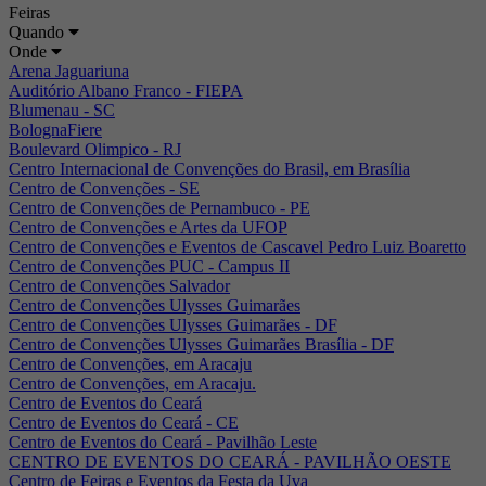
Feiras
Quando
Onde
Arena Jaguariuna
Auditório Albano Franco - FIEPA
Blumenau - SC
BolognaFiere
Boulevard Olimpico - RJ
Centro Internacional de Convenções do Brasil, em Brasília
Centro de Convenções - SE
Centro de Convenções de Pernambuco - PE
Centro de Convenções e Artes da UFOP
Centro de Convenções e Eventos de Cascavel Pedro Luiz Boaretto
Centro de Convenções PUC - Campus II
Centro de Convenções Salvador
Centro de Convenções Ulysses Guimarães
Centro de Convenções Ulysses Guimarães - DF
Centro de Convenções Ulysses Guimarães Brasília - DF
Centro de Convenções, em Aracaju
Centro de Convenções, em Aracaju.
Centro de Eventos do Ceará
Centro de Eventos do Ceará - CE
Centro de Eventos do Ceará - Pavilhão Leste
CENTRO DE EVENTOS DO CEARÁ - PAVILHÃO OESTE
Centro de Feiras e Eventos da Festa da Uva