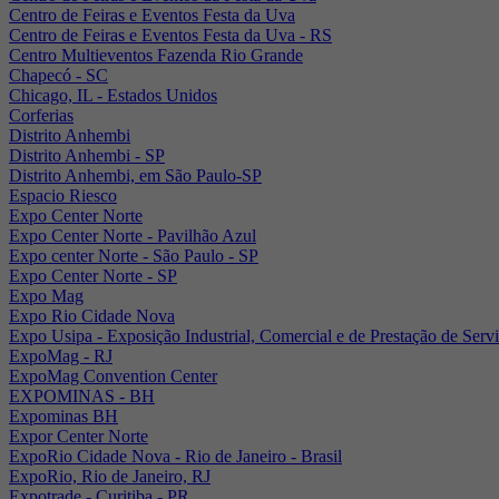
Centro de Feiras e Eventos Festa da Uva
Centro de Feiras e Eventos Festa da Uva - RS
Centro Multieventos Fazenda Rio Grande
Chapecó - SC
Chicago, IL - Estados Unidos
Corferias
Distrito Anhembi
Distrito Anhembi - SP
Distrito Anhembi, em São Paulo-SP
Espacio Riesco
Expo Center Norte
Expo Center Norte - Pavilhão Azul
Expo center Norte - São Paulo - SP
Expo Center Norte - SP
Expo Mag
Expo Rio Cidade Nova
Expo Usipa - Exposição Industrial, Comercial e de Prestação de Serv
ExpoMag - RJ
ExpoMag Convention Center
EXPOMINAS - BH
Expominas BH
Expor Center Norte
ExpoRio Cidade Nova - Rio de Janeiro - Brasil
ExpoRio, Rio de Janeiro, RJ
Expotrade - Curitiba - PR