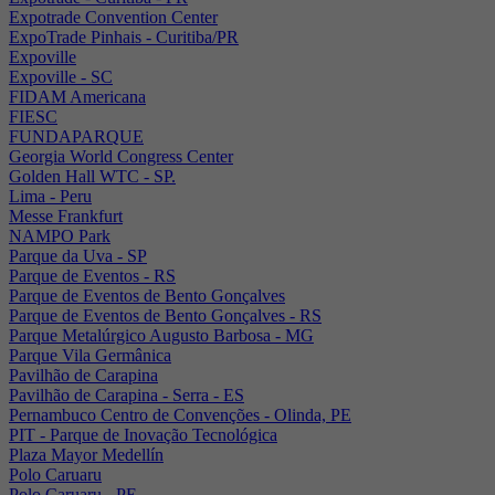
Expotrade Convention Center
ExpoTrade Pinhais - Curitiba/PR
Expoville
Expoville - SC
FIDAM Americana
FIESC
FUNDAPARQUE
Georgia World Congress Center
Golden Hall WTC - SP.
Lima - Peru
Messe Frankfurt
NAMPO Park
Parque da Uva - SP
Parque de Eventos - RS
Parque de Eventos de Bento Gonçalves
Parque de Eventos de Bento Gonçalves - RS
Parque Metalúrgico Augusto Barbosa - MG
Parque Vila Germânica
Pavilhão de Carapina
Pavilhão de Carapina - Serra - ES
Pernambuco Centro de Convenções - Olinda, PE
PIT - Parque de Inovação Tecnológica
Plaza Mayor Medellín
Polo Caruaru
Polo Caruaru - PE