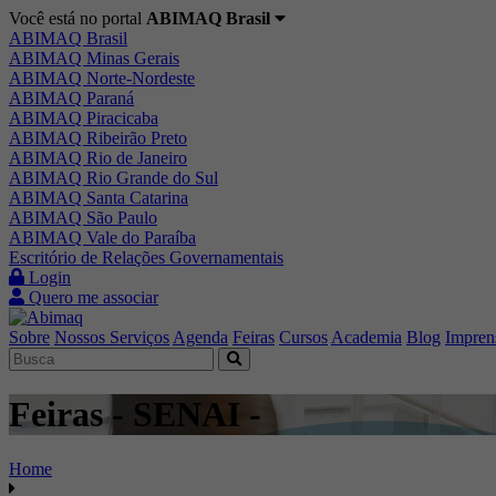
Você está no portal
ABIMAQ Brasil
ABIMAQ Brasil
ABIMAQ Minas Gerais
ABIMAQ Norte-Nordeste
ABIMAQ Paraná
ABIMAQ Piracicaba
ABIMAQ Ribeirão Preto
ABIMAQ Rio de Janeiro
ABIMAQ Rio Grande do Sul
ABIMAQ Santa Catarina
ABIMAQ São Paulo
ABIMAQ Vale do Paraíba
Escritório de Relações Governamentais
Login
Quero me associar
Sobre
Nossos Serviços
Agenda
Feiras
Cursos
Academia
Blog
Impren
Feiras - SENAI -
Home