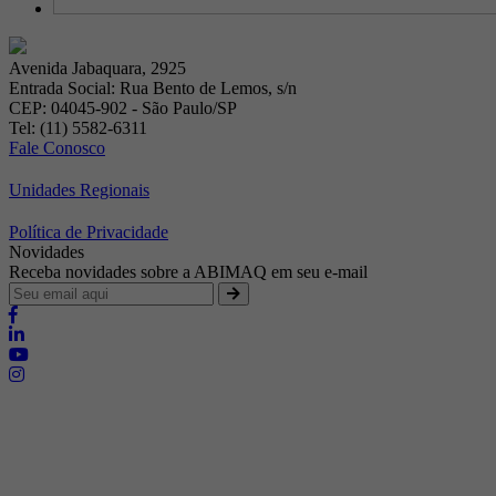
Avenida Jabaquara, 2925
Entrada Social: Rua Bento de Lemos, s/n
CEP: 04045-902 - São Paulo/SP
Tel: (11) 5582-6311
Fale Conosco
Unidades Regionais
Política de Privacidade
Novidades
Receba novidades sobre a ABIMAQ em seu e-mail
Brasília - Distrito Federal
Endereço:
SHIS - QI 11 - Bloco "S"
E-mail:
relgov@abimaq.org.br