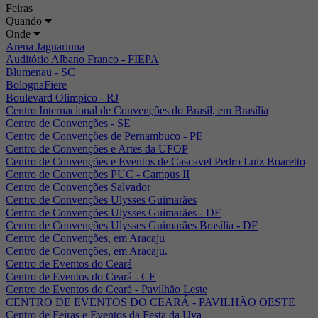
Feiras
Quando
Onde
Arena Jaguariuna
Auditório Albano Franco - FIEPA
Blumenau - SC
BolognaFiere
Boulevard Olimpico - RJ
Centro Internacional de Convenções do Brasil, em Brasília
Centro de Convenções - SE
Centro de Convenções de Pernambuco - PE
Centro de Convenções e Artes da UFOP
Centro de Convenções e Eventos de Cascavel Pedro Luiz Boaretto
Centro de Convenções PUC - Campus II
Centro de Convenções Salvador
Centro de Convenções Ulysses Guimarães
Centro de Convenções Ulysses Guimarães - DF
Centro de Convenções Ulysses Guimarães Brasília - DF
Centro de Convenções, em Aracaju
Centro de Convenções, em Aracaju.
Centro de Eventos do Ceará
Centro de Eventos do Ceará - CE
Centro de Eventos do Ceará - Pavilhão Leste
CENTRO DE EVENTOS DO CEARÁ - PAVILHÃO OESTE
Centro de Feiras e Eventos da Festa da Uva