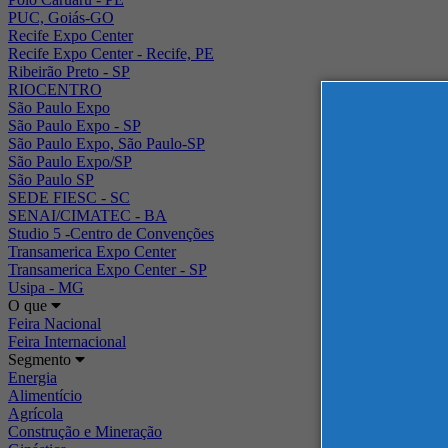
PUC, Goiás-GO
Recife Expo Center
Recife Expo Center - Recife, PE
Ribeirão Preto - SP
RIOCENTRO
São Paulo Expo
São Paulo Expo - SP
São Paulo Expo, São Paulo-SP
São Paulo Expo/SP
São Paulo SP
SEDE FIESC - SC
SENAI/CIMATEC - BA
Studio 5 -Centro de Convenções
Transamerica Expo Center
Transamerica Expo Center - SP
Usipa - MG
O que
Feira Nacional
Feira Internacional
Segmento
Energia
Alimentício
Agrícola
Construção e Mineração