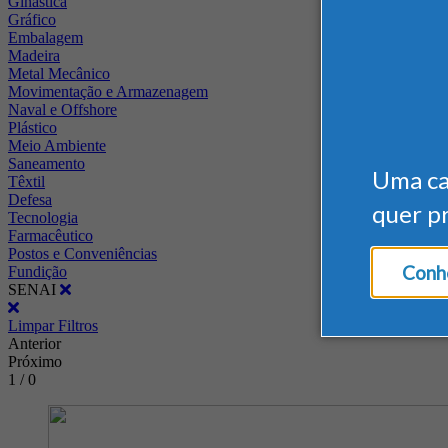
Ginástica
Gráfico
Embalagem
Madeira
Metal Mecânico
Movimentação e Armazenagem
Naval e Offshore
Plástico
Meio Ambiente
Saneamento
Uma c
Têxtil
Defesa
quer p
Tecnologia
Farmacêutico
Postos e Conveniências
Conhe
Fundição
SENAI
Limpar Filtros
Anterior
Próximo
1 / 0