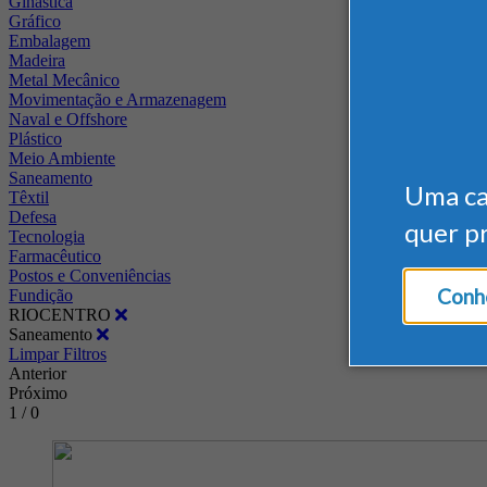
Ginástica
Gráfico
Embalagem
Madeira
Metal Mecânico
Movimentação e Armazenagem
Naval e Offshore
Plástico
Meio Ambiente
Saneamento
Uma c
Têxtil
Defesa
quer p
Tecnologia
Farmacêutico
Postos e Conveniências
Conhe
Fundição
RIOCENTRO
Saneamento
Limpar Filtros
Anterior
Próximo
1 / 0