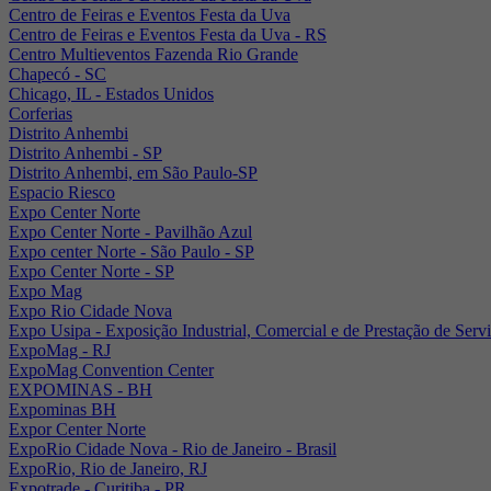
Centro de Feiras e Eventos Festa da Uva
Centro de Feiras e Eventos Festa da Uva - RS
Centro Multieventos Fazenda Rio Grande
Chapecó - SC
Chicago, IL - Estados Unidos
Corferias
Distrito Anhembi
Distrito Anhembi - SP
Distrito Anhembi, em São Paulo-SP
Espacio Riesco
Expo Center Norte
Expo Center Norte - Pavilhão Azul
Expo center Norte - São Paulo - SP
Expo Center Norte - SP
Expo Mag
Expo Rio Cidade Nova
Expo Usipa - Exposição Industrial, Comercial e de Prestação de Serv
ExpoMag - RJ
ExpoMag Convention Center
EXPOMINAS - BH
Expominas BH
Expor Center Norte
ExpoRio Cidade Nova - Rio de Janeiro - Brasil
ExpoRio, Rio de Janeiro, RJ
Expotrade - Curitiba - PR