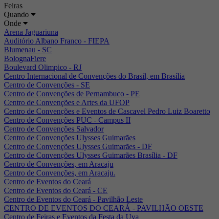
Feiras
Quando
Onde
Arena Jaguariuna
Auditório Albano Franco - FIEPA
Blumenau - SC
BolognaFiere
Boulevard Olimpico - RJ
Centro Internacional de Convenções do Brasil, em Brasília
Centro de Convenções - SE
Centro de Convenções de Pernambuco - PE
Centro de Convenções e Artes da UFOP
Centro de Convenções e Eventos de Cascavel Pedro Luiz Boaretto
Centro de Convenções PUC - Campus II
Centro de Convenções Salvador
Centro de Convenções Ulysses Guimarães
Centro de Convenções Ulysses Guimarães - DF
Centro de Convenções Ulysses Guimarães Brasília - DF
Centro de Convenções, em Aracaju
Centro de Convenções, em Aracaju.
Centro de Eventos do Ceará
Centro de Eventos do Ceará - CE
Centro de Eventos do Ceará - Pavilhão Leste
CENTRO DE EVENTOS DO CEARÁ - PAVILHÃO OESTE
Centro de Feiras e Eventos da Festa da Uva