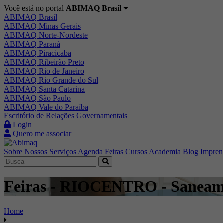
Você está no portal
ABIMAQ Brasil
ABIMAQ Brasil
ABIMAQ Minas Gerais
ABIMAQ Norte-Nordeste
ABIMAQ Paraná
ABIMAQ Piracicaba
ABIMAQ Ribeirão Preto
ABIMAQ Rio de Janeiro
ABIMAQ Rio Grande do Sul
ABIMAQ Santa Catarina
ABIMAQ São Paulo
ABIMAQ Vale do Paraíba
Escritório de Relações Governamentais
Login
Quero me associar
Sobre
Nossos Serviços
Agenda
Feiras
Cursos
Academia
Blog
Impren
Feiras - RIOCENTRO - Saneam
Home