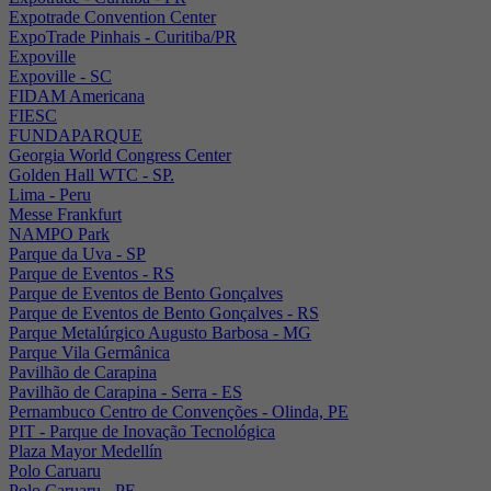
Expotrade Convention Center
ExpoTrade Pinhais - Curitiba/PR
Expoville
Expoville - SC
FIDAM Americana
FIESC
FUNDAPARQUE
Georgia World Congress Center
Golden Hall WTC - SP.
Lima - Peru
Messe Frankfurt
NAMPO Park
Parque da Uva - SP
Parque de Eventos - RS
Parque de Eventos de Bento Gonçalves
Parque de Eventos de Bento Gonçalves - RS
Parque Metalúrgico Augusto Barbosa - MG
Parque Vila Germânica
Pavilhão de Carapina
Pavilhão de Carapina - Serra - ES
Pernambuco Centro de Convenções - Olinda, PE
PIT - Parque de Inovação Tecnológica
Plaza Mayor Medellín
Polo Caruaru
Polo Caruaru - PE