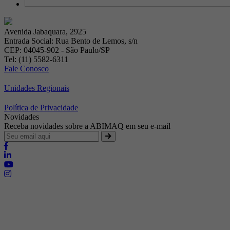
Avenida Jabaquara, 2925
Entrada Social: Rua Bento de Lemos, s/n
CEP: 04045-902 - São Paulo/SP
Tel: (11) 5582-6311
Fale Conosco
Unidades Regionais
Política de Privacidade
Novidades
Receba novidades sobre a ABIMAQ em seu e-mail
Brasília - Distrito Federal
Endereço:
SHIS - QI 11 - Bloco "S"
E-mail:
relgov@abimaq.org.br