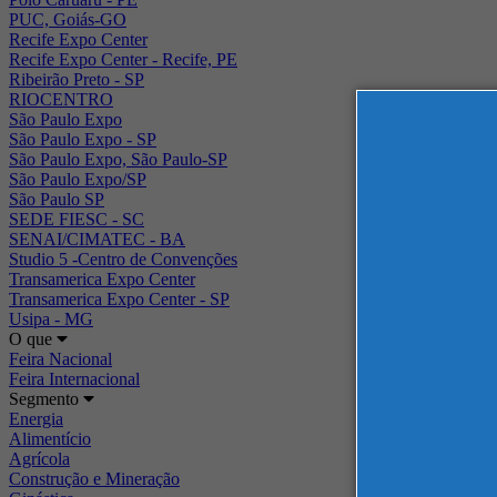
PUC, Goiás-GO
Recife Expo Center
Recife Expo Center - Recife, PE
Ribeirão Preto - SP
RIOCENTRO
São Paulo Expo
São Paulo Expo - SP
São Paulo Expo, São Paulo-SP
São Paulo Expo/SP
São Paulo SP
SEDE FIESC - SC
SENAI/CIMATEC - BA
Studio 5 -Centro de Convenções
Transamerica Expo Center
Transamerica Expo Center - SP
Usipa - MG
O que
Feira Nacional
Feira Internacional
Segmento
Energia
Alimentício
Agrícola
Construção e Mineração