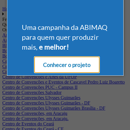
Home
Feiras
Quando
Uma campanha da ABIMAQ
Onde
Arena Jaguariuna
para quem quer produzir
Auditório Albano Franco - FIEPA
mais,
e melhor!
Blumenau - SC
BolognaFiere
Boulevard Olimpico - RJ
Centro Internacional de Convenções do Brasil, em Brasília
Conhecer o projeto
Centro de Convenções - SE
Centro de Convenções de Pernambuco - PE
Centro de Convenções e Artes da UFOP
Centro de Convenções e Eventos de Cascavel Pedro Luiz Boaretto
Centro de Convenções PUC - Campus II
Centro de Convenções Salvador
Centro de Convenções Ulysses Guimarães
Centro de Convenções Ulysses Guimarães - DF
Centro de Convenções Ulysses Guimarães Brasília - DF
Centro de Convenções, em Aracaju
Centro de Convenções, em Aracaju.
Centro de Eventos do Ceará
Centro de Eventos do Ceará - CE