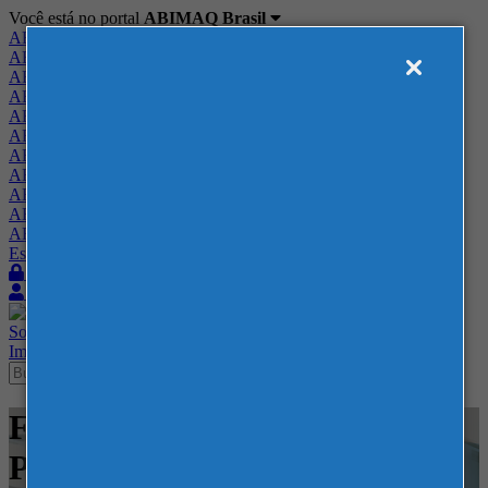
Você está no portal
ABIMAQ Brasil
ABIMAQ Brasil
ABIMAQ Minas Gerais
ABIMAQ Norte-Nordeste
ABIMAQ Paraná
ABIMAQ Piracicaba
ABIMAQ Ribeirão Preto
ABIMAQ Rio de Janeiro
ABIMAQ Rio Grande do Sul
ABIMAQ Santa Catarina
ABIMAQ São Paulo
ABIMAQ Vale do Paraíba
Escritório de Relações Governamentais
Login
Quero me associar
Sobre
Nossos Serviços
Agenda
Feiras
Cursos
Academia
Blog
Imprensa
Contato
Feiras - RIOCENTRO -
Plástico