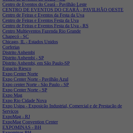
Centro de Eventos do Ceará - Pavilhão Leste
CENTRO DE EVENTOS DO CEARÁ - PAVILHÃO OESTE
Centro de Feiras e Eventos da Festa da Uva
Centro de Feiras e Eventos Festa da Uva
Centro de Feiras e Eventos Festa da Uva - RS
Centro Multieventos Fazenda Rio Grande
Chapecó - SC
Chicago, IL - Estados Unidos
Corferias
Distrito Anhembi
Distrito Anhembi - SP
Distrito Anhembi, em São Paulo-SP
Espacio Riesco
Expo Center Norte
Expo Center Norte - Pavilhão Azul
Expo center Norte - São Paulo - SP
Expo Center Norte - SP
Expo Mag
Expo Rio Cidade Nova
Expo Usipa - Exposição Industrial, Comercial e de Prestação de
Serviços
ExpoMag - RJ
ExpoMag Convention Center
EXPOMINAS - BH
Expominas BH