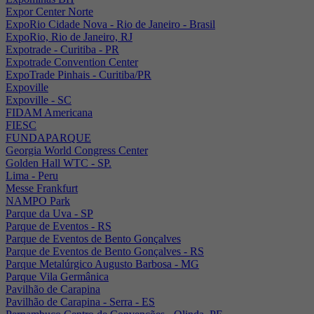
Expor Center Norte
ExpoRio Cidade Nova - Rio de Janeiro - Brasil
ExpoRio, Rio de Janeiro, RJ
Expotrade - Curitiba - PR
Expotrade Convention Center
ExpoTrade Pinhais - Curitiba/PR
Expoville
Expoville - SC
FIDAM Americana
FIESC
FUNDAPARQUE
Georgia World Congress Center
Golden Hall WTC - SP.
Lima - Peru
Messe Frankfurt
NAMPO Park
Parque da Uva - SP
Parque de Eventos - RS
Parque de Eventos de Bento Gonçalves
Parque de Eventos de Bento Gonçalves - RS
Parque Metalúrgico Augusto Barbosa - MG
Parque Vila Germânica
Pavilhão de Carapina
Pavilhão de Carapina - Serra - ES