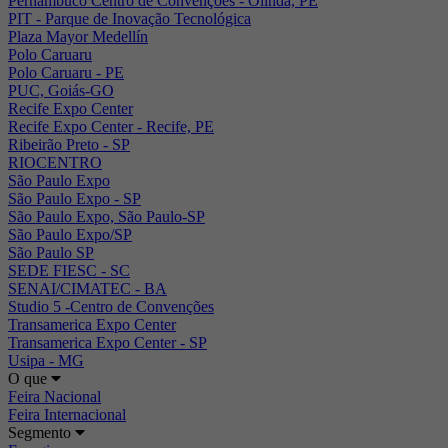
Pernambuco Centro de Convenções - Olinda, PE
PIT - Parque de Inovação Tecnológica
Plaza Mayor Medellín
Polo Caruaru
Polo Caruaru - PE
PUC, Goiás-GO
Recife Expo Center
Recife Expo Center - Recife, PE
Ribeirão Preto - SP
RIOCENTRO
São Paulo Expo
São Paulo Expo - SP
São Paulo Expo, São Paulo-SP
São Paulo Expo/SP
São Paulo SP
SEDE FIESC - SC
SENAI/CIMATEC - BA
Studio 5 -Centro de Convenções
Transamerica Expo Center
Transamerica Expo Center - SP
Usipa - MG
O que
Feira Nacional
Feira Internacional
Segmento