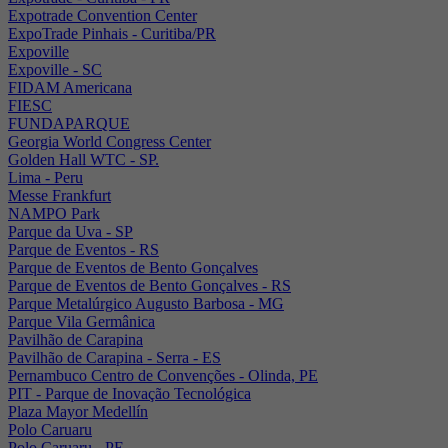
Expotrade Convention Center
ExpoTrade Pinhais - Curitiba/PR
Expoville
Expoville - SC
FIDAM Americana
FIESC
FUNDAPARQUE
Georgia World Congress Center
Golden Hall WTC - SP.
Lima - Peru
Messe Frankfurt
NAMPO Park
Parque da Uva - SP
Parque de Eventos - RS
Parque de Eventos de Bento Gonçalves
Parque de Eventos de Bento Gonçalves - RS
Parque Metalúrgico Augusto Barbosa - MG
Parque Vila Germânica
Pavilhão de Carapina
Pavilhão de Carapina - Serra - ES
Pernambuco Centro de Convenções - Olinda, PE
PIT - Parque de Inovação Tecnológica
Plaza Mayor Medellín
Polo Caruaru
Polo Caruaru - PE