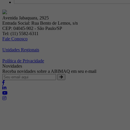
Avenida Jabaquara, 2925
Entrada Social: Rua Bento de Lemos, s/n
CEP: 04045-902 - São Paulo/SP
Tel: (11) 5582-6311
Fale Conosco
Unidades Regionais
Política de Privacidade
Novidades
Receba novidades sobre a ABIMAQ em seu e-mail
Brasília - Distrito Federal
Endereço:
SHIS - QI 11 - Bloco "S"
E-mail:
relgov@abimaq.org.br