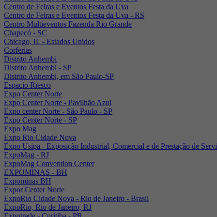
Centro de Feiras e Eventos Festa da Uva
Centro de Feiras e Eventos Festa da Uva - RS
Centro Multieventos Fazenda Rio Grande
Chapecó - SC
Chicago, IL - Estados Unidos
Corferias
Distrito Anhembi
Distrito Anhembi - SP
Distrito Anhembi, em São Paulo-SP
Espacio Riesco
Expo Center Norte
Expo Center Norte - Pavilhão Azul
Expo center Norte - São Paulo - SP
Expo Center Norte - SP
Expo Mag
Expo Rio Cidade Nova
Expo Usipa - Exposição Industrial, Comercial e de Prestação de Serv
ExpoMag - RJ
ExpoMag Convention Center
EXPOMINAS - BH
Expominas BH
Expor Center Norte
ExpoRio Cidade Nova - Rio de Janeiro - Brasil
ExpoRio, Rio de Janeiro, RJ
Expotrade - Curitiba - PR