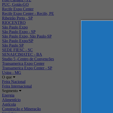
PUC, Goiás-GO
Recife Expo Center
Recife Expo Center - Recife, PE
Ribeirão Preto - SP
RIOCENTRO
São Paulo Expo
São Paulo Expo - SP
São Paulo Expo, São Paulo-SP
São Paulo Expo/SP
São Paulo SP
SEDE FIESC - SC
SENAI/CIMATEC - BA
Studio 5 -Centro de Convenções
Transamerica Expo Center
Transamerica Expo Center - SP
Usipa - MG
O que
Feira Nacional
Feira Internacional
Segmento
Energia
Alimentício
Agrícola
Construção e Mineração