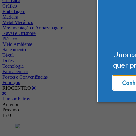
Ginástica
Gráfico
Embalagem
Madeira
Metal Mecânico
Movimentação e Armazenagem
Naval e Offshore
Plástico
Meio Ambiente
Saneamento
Uma c
Têxtil
Defesa
quer p
Tecnologia
Farmacêutico
Postos e Conveniências
Conhe
Fundição
RIOCENTRO
Limpar Filtros
Anterior
Próximo
1 / 0