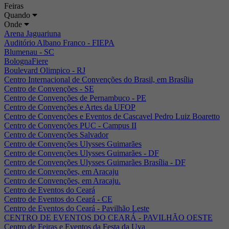
Feiras
Quando
Onde
Arena Jaguariuna
Auditório Albano Franco - FIEPA
Blumenau - SC
BolognaFiere
Boulevard Olimpico - RJ
Centro Internacional de Convenções do Brasil, em Brasília
Centro de Convenções - SE
Centro de Convenções de Pernambuco - PE
Centro de Convenções e Artes da UFOP
Centro de Convenções e Eventos de Cascavel Pedro Luiz Boaretto
Centro de Convenções PUC - Campus II
Centro de Convenções Salvador
Centro de Convenções Ulysses Guimarães
Centro de Convenções Ulysses Guimarães - DF
Centro de Convenções Ulysses Guimarães Brasília - DF
Centro de Convenções, em Aracaju
Centro de Convenções, em Aracaju.
Centro de Eventos do Ceará
Centro de Eventos do Ceará - CE
Centro de Eventos do Ceará - Pavilhão Leste
CENTRO DE EVENTOS DO CEARÁ - PAVILHÃO OESTE
Centro de Feiras e Eventos da Festa da Uva