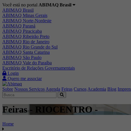
Você está no portal
ABIMAQ Brasil
ABIMAQ Brasil
ABIMAQ Minas Gerais
ABIMAQ Norte-Nordeste
ABIMAQ Paraná
ABIMAQ Piracicaba
ABIMAQ Ribeirão Preto
ABIMAQ Rio de Janeiro
ABIMAQ Rio Grande do Sul
ABIMAQ Santa Catarina
ABIMAQ São Paulo
ABIMAQ Vale do Paraíba
Escritório de Relações Governamentais
Login
Quero me associar
Sobre
Nossos Serviços
Agenda
Feiras
Cursos
Academia
Blog
Impren
Feiras - RIOCENTRO -
Home