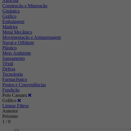
Agrícola
Construção e Mineração
Ginástica
Gráfico
Embalagem
Madeira
Metal Mecânico
Movimentação e Armazenagem
Naval e Offshore
Plástico
Meio Ambiente
Saneamento
Têxtil
Defesa
Tecnologia
Farmacêutico
Postos e Conveniências
Fundição
Polo Caruaru
Gráfico
Limpar Filtros
Anterior
Próximo
1 / 0