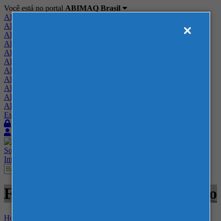
Você está no portal
ABIMAQ Brasil
ABIMAQ Brasil
ABIMAQ Minas Gerais
ABIMAQ Norte-Nordeste
ABIMAQ Paraná
ABIMAQ Piracicaba
ABIMAQ Ribeirão Preto
ABIMAQ Rio de Janeiro
ABIMAQ Rio Grande do Sul
ABIMAQ Santa Catarina
ABIMAQ São Paulo
ABIMAQ Vale do Paraíba
Escritório de Relações Governamentais
Login
Quero me associar
Sobre
Nossos Serviços
Agenda
Feiras
Cursos
Academia
Blog
Imprensa
Contato
Feiras - Polo Caruaru - Gráfico
Home