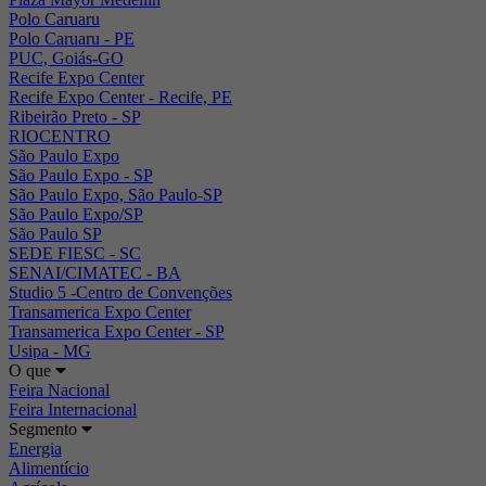
Polo Caruaru
Polo Caruaru - PE
PUC, Goiás-GO
Recife Expo Center
Recife Expo Center - Recife, PE
Ribeirão Preto - SP
RIOCENTRO
São Paulo Expo
São Paulo Expo - SP
São Paulo Expo, São Paulo-SP
São Paulo Expo/SP
São Paulo SP
SEDE FIESC - SC
SENAI/CIMATEC - BA
Studio 5 -Centro de Convenções
Transamerica Expo Center
Transamerica Expo Center - SP
Usipa - MG
O que
Feira Nacional
Feira Internacional
Segmento
Energia
Alimentício