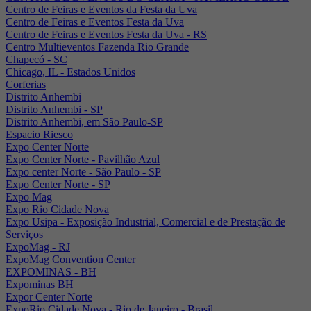
Centro de Feiras e Eventos da Festa da Uva
Centro de Feiras e Eventos Festa da Uva
Centro de Feiras e Eventos Festa da Uva - RS
Centro Multieventos Fazenda Rio Grande
Chapecó - SC
Chicago, IL - Estados Unidos
Corferias
Distrito Anhembi
Distrito Anhembi - SP
Distrito Anhembi, em São Paulo-SP
Espacio Riesco
Expo Center Norte
Expo Center Norte - Pavilhão Azul
Expo center Norte - São Paulo - SP
Expo Center Norte - SP
Expo Mag
Expo Rio Cidade Nova
Expo Usipa - Exposição Industrial, Comercial e de Prestação de
Serviços
ExpoMag - RJ
ExpoMag Convention Center
EXPOMINAS - BH
Expominas BH
Expor Center Norte
ExpoRio Cidade Nova - Rio de Janeiro - Brasil