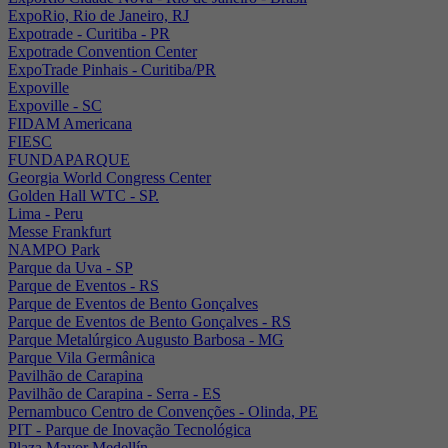
ExpoRio, Rio de Janeiro, RJ
Expotrade - Curitiba - PR
Expotrade Convention Center
ExpoTrade Pinhais - Curitiba/PR
Expoville
Expoville - SC
FIDAM Americana
FIESC
FUNDAPARQUE
Georgia World Congress Center
Golden Hall WTC - SP.
Lima - Peru
Messe Frankfurt
NAMPO Park
Parque da Uva - SP
Parque de Eventos - RS
Parque de Eventos de Bento Gonçalves
Parque de Eventos de Bento Gonçalves - RS
Parque Metalúrgico Augusto Barbosa - MG
Parque Vila Germânica
Pavilhão de Carapina
Pavilhão de Carapina - Serra - ES
Pernambuco Centro de Convenções - Olinda, PE
PIT - Parque de Inovação Tecnológica
Plaza Mayor Medellín