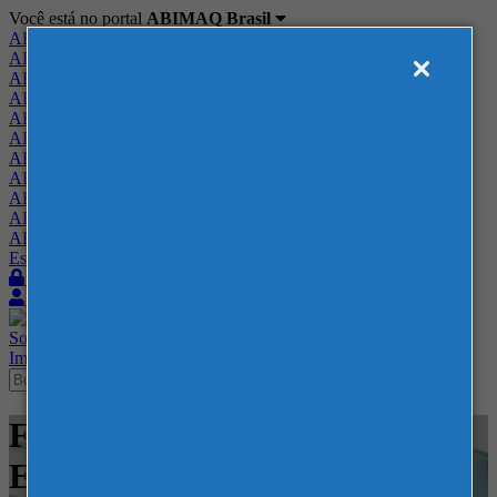
Você está no portal
ABIMAQ Brasil
ABIMAQ Brasil
ABIMAQ Minas Gerais
ABIMAQ Norte-Nordeste
ABIMAQ Paraná
ABIMAQ Piracicaba
ABIMAQ Ribeirão Preto
ABIMAQ Rio de Janeiro
ABIMAQ Rio Grande do Sul
ABIMAQ Santa Catarina
ABIMAQ São Paulo
ABIMAQ Vale do Paraíba
Escritório de Relações Governamentais
Login
Quero me associar
Sobre
Nossos Serviços
Agenda
Feiras
Cursos
Academia
Blog
Imprensa
Contato
Feiras - Polo Caruaru -
Energia