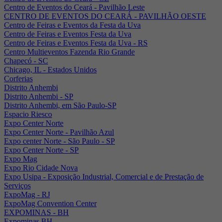
Centro de Eventos do Ceará - Pavilhão Leste
CENTRO DE EVENTOS DO CEARÁ - PAVILHÃO OESTE
Centro de Feiras e Eventos da Festa da Uva
Centro de Feiras e Eventos Festa da Uva
Centro de Feiras e Eventos Festa da Uva - RS
Centro Multieventos Fazenda Rio Grande
Chapecó - SC
Chicago, IL - Estados Unidos
Corferias
Distrito Anhembi
Distrito Anhembi - SP
Distrito Anhembi, em São Paulo-SP
Espacio Riesco
Expo Center Norte
Expo Center Norte - Pavilhão Azul
Expo center Norte - São Paulo - SP
Expo Center Norte - SP
Expo Mag
Expo Rio Cidade Nova
Expo Usipa - Exposição Industrial, Comercial e de Prestação de
Serviços
ExpoMag - RJ
ExpoMag Convention Center
EXPOMINAS - BH
Expominas BH