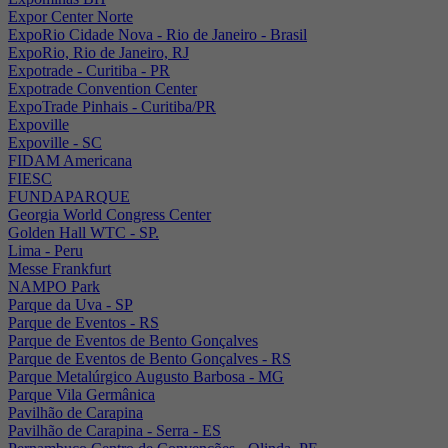
Expor Center Norte
ExpoRio Cidade Nova - Rio de Janeiro - Brasil
ExpoRio, Rio de Janeiro, RJ
Expotrade - Curitiba - PR
Expotrade Convention Center
ExpoTrade Pinhais - Curitiba/PR
Expoville
Expoville - SC
FIDAM Americana
FIESC
FUNDAPARQUE
Georgia World Congress Center
Golden Hall WTC - SP.
Lima - Peru
Messe Frankfurt
NAMPO Park
Parque da Uva - SP
Parque de Eventos - RS
Parque de Eventos de Bento Gonçalves
Parque de Eventos de Bento Gonçalves - RS
Parque Metalúrgico Augusto Barbosa - MG
Parque Vila Germânica
Pavilhão de Carapina
Pavilhão de Carapina - Serra - ES