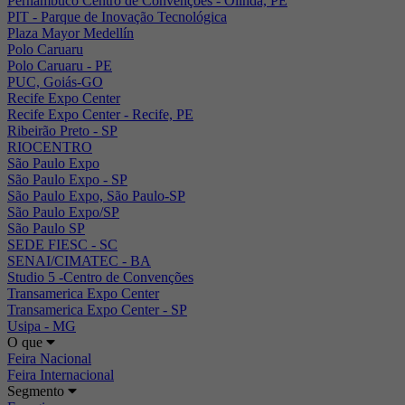
Pernambuco Centro de Convenções - Olinda, PE
PIT - Parque de Inovação Tecnológica
Plaza Mayor Medellín
Polo Caruaru
Polo Caruaru - PE
PUC, Goiás-GO
Recife Expo Center
Recife Expo Center - Recife, PE
Ribeirão Preto - SP
RIOCENTRO
São Paulo Expo
São Paulo Expo - SP
São Paulo Expo, São Paulo-SP
São Paulo Expo/SP
São Paulo SP
SEDE FIESC - SC
SENAI/CIMATEC - BA
Studio 5 -Centro de Convenções
Transamerica Expo Center
Transamerica Expo Center - SP
Usipa - MG
O que
Feira Nacional
Feira Internacional
Segmento