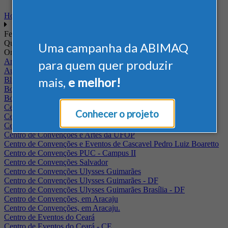
Home
Feiras
Quando
Uma campanha da ABIMAQ
Onde
Arena Jaguariuna
para quem quer produzir
Auditório Albano Franco - FIEPA
mais,
e melhor!
Blumenau - SC
BolognaFiere
Boulevard Olimpico - RJ
Centro Internacional de Convenções do Brasil, em Brasília
Conhecer o projeto
Centro de Convenções - SE
Centro de Convenções de Pernambuco - PE
Centro de Convenções e Artes da UFOP
Centro de Convenções e Eventos de Cascavel Pedro Luiz Boaretto
Centro de Convenções PUC - Campus II
Centro de Convenções Salvador
Centro de Convenções Ulysses Guimarães
Centro de Convenções Ulysses Guimarães - DF
Centro de Convenções Ulysses Guimarães Brasília - DF
Centro de Convenções, em Aracaju
Centro de Convenções, em Aracaju.
Centro de Eventos do Ceará
Centro de Eventos do Ceará - CE