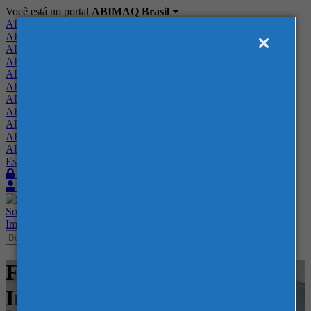
Você está no portal
ABIMAQ Brasil
ABIMAQ Brasil
ABIMAQ Minas Gerais
ABIMAQ Norte-Nordeste
ABIMAQ Paraná
ABIMAQ Piracicaba
ABIMAQ Ribeirão Preto
ABIMAQ Rio de Janeiro
ABIMAQ Rio Grande do Sul
ABIMAQ Santa Catarina
ABIMAQ São Paulo
ABIMAQ Vale do Paraíba
Escritório de Relações Governamentais
Login
Quero me associar
Sobre
Nossos Serviços
Agenda
Feiras
Cursos
Academia
Blog
Imprensa
Contato
Feiras - Polo Caruaru - Feira
Internacional - Tecnologia