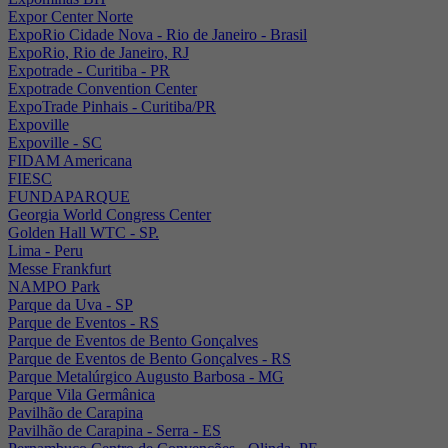
Expor Center Norte
ExpoRio Cidade Nova - Rio de Janeiro - Brasil
ExpoRio, Rio de Janeiro, RJ
Expotrade - Curitiba - PR
Expotrade Convention Center
ExpoTrade Pinhais - Curitiba/PR
Expoville
Expoville - SC
FIDAM Americana
FIESC
FUNDAPARQUE
Georgia World Congress Center
Golden Hall WTC - SP.
Lima - Peru
Messe Frankfurt
NAMPO Park
Parque da Uva - SP
Parque de Eventos - RS
Parque de Eventos de Bento Gonçalves
Parque de Eventos de Bento Gonçalves - RS
Parque Metalúrgico Augusto Barbosa - MG
Parque Vila Germânica
Pavilhão de Carapina
Pavilhão de Carapina - Serra - ES