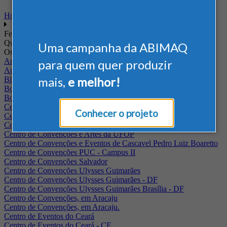
Home
Feiras
Quando
Uma campanha da ABIMAQ
Onde
Arena Jaguariuna
para quem quer produzir
Auditório Albano Franco - FIEPA
mais,
e melhor!
Blumenau - SC
BolognaFiere
Boulevard Olimpico - RJ
Centro Internacional de Convenções do Brasil, em Brasília
Conhecer o projeto
Centro de Convenções - SE
Centro de Convenções de Pernambuco - PE
Centro de Convenções e Artes da UFOP
Centro de Convenções e Eventos de Cascavel Pedro Luiz Boaretto
Centro de Convenções PUC - Campus II
Centro de Convenções Salvador
Centro de Convenções Ulysses Guimarães
Centro de Convenções Ulysses Guimarães - DF
Centro de Convenções Ulysses Guimarães Brasília - DF
Centro de Convenções, em Aracaju
Centro de Convenções, em Aracaju.
Centro de Eventos do Ceará
Centro de Eventos do Ceará - CE