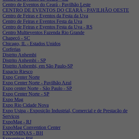
Centro de Eventos do Ceará - Pavilhão Leste
CENTRO DE EVENTOS DO CEARÁ - PAVILHÃO OESTE
Centro de Feiras e Eventos da Festa da Uva
Centro de Feiras e Eventos Festa da Uva
Centro de Feiras e Eventos Festa da Uva - RS
Centro Multieventos Fazenda Rio Grande
Chapecó - SC
Chicago, IL - Estados Unidos
Corferias
Distrito Anhembi
Distrito Anhembi - SP
Distrito Anhembi, em São Paulo-SP
Espacio Riesco
Expo Center Norte
Expo Center Norte - Pavilhão Azul
Expo center Norte - São Paulo - SP
Expo Center Norte - SP
Expo Mag
Expo Rio Cidade Nova
Expo Usipa - Exposição Industrial, Comercial e de Prestação de
Serviços
ExpoMag - RJ
ExpoMag Convention Center
EXPOMINAS - BH
Expominas BH