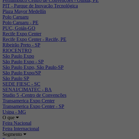
Pernambuco Centro de Convenções - Olinda, PE
PIT - Parque de Inovação Tecnológica
Plaza Mayor Medellín
Polo Caruaru
Polo Caruaru - PE
PUC, Goiás-GO
Recife Expo Center
Recife Expo Center - Recife, PE
Ribeirão Preto - SP
RIOCENTRO
São Paulo Expo
São Paulo Expo - SP
São Paulo Expo, São Paulo-SP
São Paulo Expo/SP
São Paulo SP
SEDE FIESC - SC
SENAI/CIMATEC - BA
Studio 5 -Centro de Convenções
Transamerica Expo Center
Transamerica Expo Center - SP
Usipa - MG
O que
Feira Nacional
Feira Internacional
Segmento