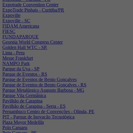
Expotrade Convention Center
ExpoTrade Pinhais - Curitiba/PR
Expoville
Expoville - SC
FIDAM Americana
FIESC
FUNDAPARQUE
Georgia World Congress Center
Golden Hall WTC - SP.
Lima - Peru
Messe Frankfurt
NAMPO Park
Parque da Uva - SP
Parque de Eventos - RS
Parque de Eventos de Bento Gonçalves
Parque de Eventos de Bento Gonçalves - RS
Parque Metalúrgico Augusto Barbosa - MG
Parque Vila Germânica
Pavilhão de Carapina
Pavilhão de Carapina - Serra - ES
Pernambuco Centro de Convenções - Olinda, PE
PIT - Parque de Inovação Tecnológica
Plaza Mayor Medellín
Polo Caruaru
Polo Caruaru - PE