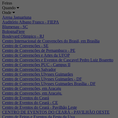
Feiras
Quando
Onde
Arena Jaguariuna
Auditório Albano Franco - FIEPA
Blumenau - SC
BolognaFiere
Boulevard Olimpico - RJ
Centro Internacional de Convenções do Brasil, em Brasília
Centro de Convenções - SE
Centro de Convenções de Pernambuco - PE
Centro de Convenções e Artes da UFOP
Centro de Convenções e Eventos de Cascavel Pedro Luiz Boaretto
Centro de Convenções PUC - Campus II
Centro de Convenções Salvador
Centro de Convenções Ulysses Guimarães
Centro de Convenções Ulysses Guimarães - DF
Centro de Convenções Ulysses Guimarães Brasília - DF
Centro de Convenções, em Aracaju
Centro de Convenções, em Aracaju.
Centro de Eventos do Ceará
Centro de Eventos do Ceará - CE
Centro de Eventos do Ceará - Pavilhão Leste
CENTRO DE EVENTOS DO CEARÁ - PAVILHÃO OESTE
Centro de Feiras e Eventos da Festa da Uva