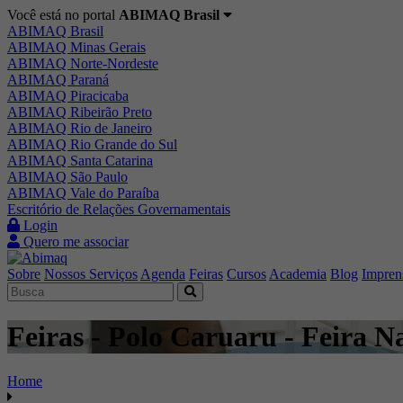
Você está no portal
ABIMAQ Brasil
ABIMAQ Brasil
ABIMAQ Minas Gerais
ABIMAQ Norte-Nordeste
ABIMAQ Paraná
ABIMAQ Piracicaba
ABIMAQ Ribeirão Preto
ABIMAQ Rio de Janeiro
ABIMAQ Rio Grande do Sul
ABIMAQ Santa Catarina
ABIMAQ São Paulo
ABIMAQ Vale do Paraíba
Escritório de Relações Governamentais
Login
Quero me associar
Sobre
Nossos Serviços
Agenda
Feiras
Cursos
Academia
Blog
Impren
Feiras - Polo Caruaru - Feira Na
Home