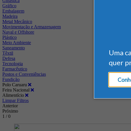
Ginástica
Gráfico
Embalagem
Madeira
Metal Mecânico
Movimentação e Armazenagem
Naval e Offshore
Plástico
Meio Ambiente
Saneamento
Uma c
Têxtil
Defesa
quer p
Tecnologia
Farmacêutico
Postos e Conveniências
Conhe
Fundição
Polo Caruaru
Feira Nacional
Alimentício
Limpar Filtros
Anterior
Próximo
1 / 0