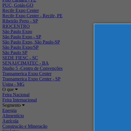
PUC, Goiás-GO
Recife Expo Center
Recife Expo Center - Recife, PE
Ribeirão Preto - SP
RIOCENTRO
São Paulo Expo
São Paulo Expo - SP
São Paulo Expo, São Paulo-SP
São Paulo Expo/SP
São Paulo SP
SEDE FIESC - SC
SENAI/CIMATEC - BA
Studio 5 -Centro de Convenções
Transamerica Expo Center
Transamerica Expo Center - SP
Usipa - MG
O que
Feira Nacional
Feira Internacional
Segmento
Energia
Alimentício
Agrícola
Construção e Mineração