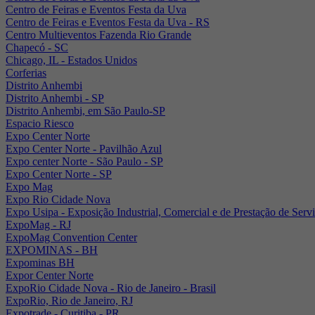
Centro de Feiras e Eventos Festa da Uva
Centro de Feiras e Eventos Festa da Uva - RS
Centro Multieventos Fazenda Rio Grande
Chapecó - SC
Chicago, IL - Estados Unidos
Corferias
Distrito Anhembi
Distrito Anhembi - SP
Distrito Anhembi, em São Paulo-SP
Espacio Riesco
Expo Center Norte
Expo Center Norte - Pavilhão Azul
Expo center Norte - São Paulo - SP
Expo Center Norte - SP
Expo Mag
Expo Rio Cidade Nova
Expo Usipa - Exposição Industrial, Comercial e de Prestação de Serv
ExpoMag - RJ
ExpoMag Convention Center
EXPOMINAS - BH
Expominas BH
Expor Center Norte
ExpoRio Cidade Nova - Rio de Janeiro - Brasil
ExpoRio, Rio de Janeiro, RJ
Expotrade - Curitiba - PR