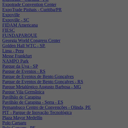
Expotrade Convention Center
ExpoTrade Pinhais - Curitiba/PR
Expoville
Expoville - SC
FIDAM Americana
FIESC
FUNDAPARQUE
Georgia World Congress Center
Golden Hall WTC - SP.
Lima - Peru
Messe Frankfurt
NAMPO Park
Parque da Uva - SP
Parque de Eventos - RS
Parque de Eventos de Bento Gonçalves
Parque de Eventos de Bento Gonçalves - RS
Parque Metalúrgico Augusto Barbosa - MG
Parque Vila Germânica
Pavilhão de Carapina
Pavilhão de Carapina - Serra - ES
Pernambuco Centro de Convenções - Olinda, PE
PIT - Parque de Inovação Tecnológica
Plaza Mayor Medellín
Polo Caruaru
Polo Caruaru - PE