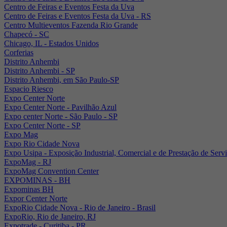
Centro de Feiras e Eventos Festa da Uva
Centro de Feiras e Eventos Festa da Uva - RS
Centro Multieventos Fazenda Rio Grande
Chapecó - SC
Chicago, IL - Estados Unidos
Corferias
Distrito Anhembi
Distrito Anhembi - SP
Distrito Anhembi, em São Paulo-SP
Espacio Riesco
Expo Center Norte
Expo Center Norte - Pavilhão Azul
Expo center Norte - São Paulo - SP
Expo Center Norte - SP
Expo Mag
Expo Rio Cidade Nova
Expo Usipa - Exposição Industrial, Comercial e de Prestação de Serv
ExpoMag - RJ
ExpoMag Convention Center
EXPOMINAS - BH
Expominas BH
Expor Center Norte
ExpoRio Cidade Nova - Rio de Janeiro - Brasil
ExpoRio, Rio de Janeiro, RJ
Expotrade - Curitiba - PR