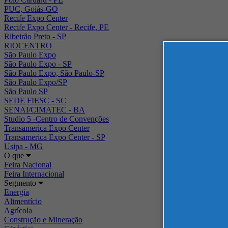
PUC, Goiás-GO
Recife Expo Center
Recife Expo Center - Recife, PE
Ribeirão Preto - SP
RIOCENTRO
São Paulo Expo
São Paulo Expo - SP
São Paulo Expo, São Paulo-SP
São Paulo Expo/SP
São Paulo SP
SEDE FIESC - SC
SENAI/CIMATEC - BA
Studio 5 -Centro de Convenções
Transamerica Expo Center
Transamerica Expo Center - SP
Usipa - MG
O que
Feira Nacional
Feira Internacional
Segmento
Energia
Alimentício
Agrícola
Construção e Mineração