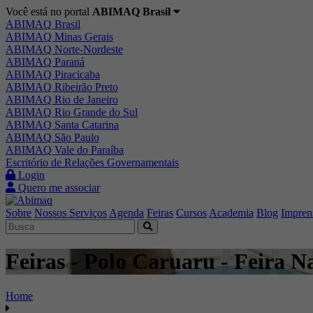
Você está no portal
ABIMAQ Brasil
ABIMAQ Brasil
ABIMAQ Minas Gerais
ABIMAQ Norte-Nordeste
ABIMAQ Paraná
ABIMAQ Piracicaba
ABIMAQ Ribeirão Preto
ABIMAQ Rio de Janeiro
ABIMAQ Rio Grande do Sul
ABIMAQ Santa Catarina
ABIMAQ São Paulo
ABIMAQ Vale do Paraíba
Escritório de Relações Governamentais
Login
Quero me associar
Sobre
Nossos Serviços
Agenda
Feiras
Cursos
Academia
Blog
Impren
Feiras - Polo Caruaru - Feira Na
Home