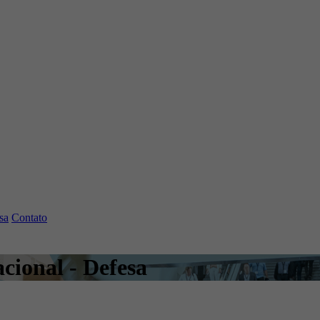
sa
Contato
cional - Defesa