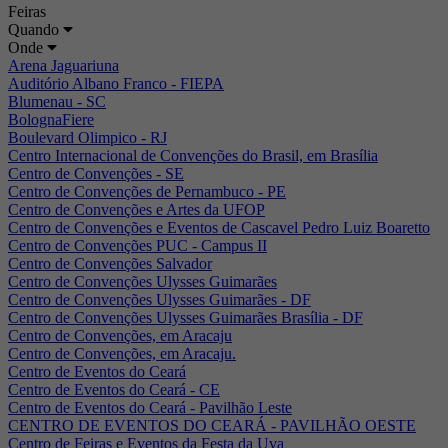
Feiras
Quando
Onde
Arena Jaguariuna
Auditório Albano Franco - FIEPA
Blumenau - SC
BolognaFiere
Boulevard Olimpico - RJ
Centro Internacional de Convenções do Brasil, em Brasília
Centro de Convenções - SE
Centro de Convenções de Pernambuco - PE
Centro de Convenções e Artes da UFOP
Centro de Convenções e Eventos de Cascavel Pedro Luiz Boaretto
Centro de Convenções PUC - Campus II
Centro de Convenções Salvador
Centro de Convenções Ulysses Guimarães
Centro de Convenções Ulysses Guimarães - DF
Centro de Convenções Ulysses Guimarães Brasília - DF
Centro de Convenções, em Aracaju
Centro de Convenções, em Aracaju.
Centro de Eventos do Ceará
Centro de Eventos do Ceará - CE
Centro de Eventos do Ceará - Pavilhão Leste
CENTRO DE EVENTOS DO CEARÁ - PAVILHÃO OESTE
Centro de Feiras e Eventos da Festa da Uva