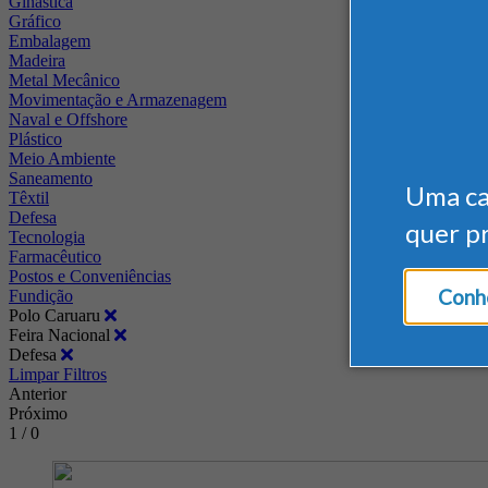
Ginástica
Gráfico
Embalagem
Madeira
Metal Mecânico
Movimentação e Armazenagem
Naval e Offshore
Plástico
Meio Ambiente
Saneamento
Uma c
Têxtil
Defesa
quer p
Tecnologia
Farmacêutico
Postos e Conveniências
Conhe
Fundição
Polo Caruaru
Feira Nacional
Defesa
Limpar Filtros
Anterior
Próximo
1 / 0