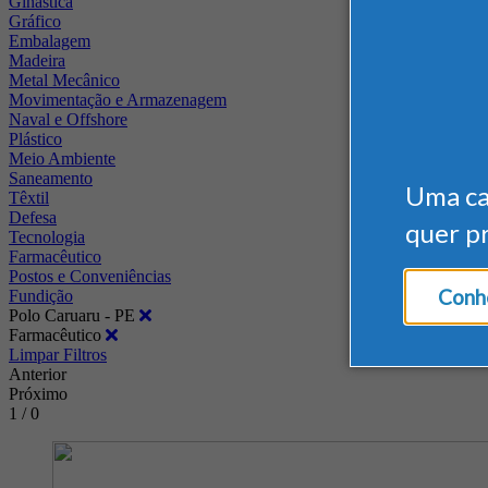
Ginástica
Gráfico
Embalagem
Madeira
Metal Mecânico
Movimentação e Armazenagem
Naval e Offshore
Plástico
Meio Ambiente
Saneamento
Uma c
Têxtil
Defesa
quer p
Tecnologia
Farmacêutico
Postos e Conveniências
Conhe
Fundição
Polo Caruaru - PE
Farmacêutico
Limpar Filtros
Anterior
Próximo
1 / 0