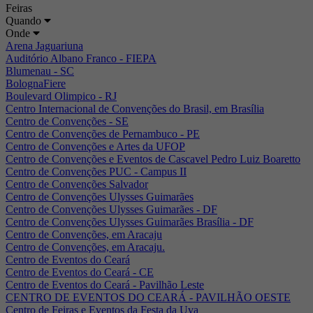
Feiras
Quando
Onde
Arena Jaguariuna
Auditório Albano Franco - FIEPA
Blumenau - SC
BolognaFiere
Boulevard Olimpico - RJ
Centro Internacional de Convenções do Brasil, em Brasília
Centro de Convenções - SE
Centro de Convenções de Pernambuco - PE
Centro de Convenções e Artes da UFOP
Centro de Convenções e Eventos de Cascavel Pedro Luiz Boaretto
Centro de Convenções PUC - Campus II
Centro de Convenções Salvador
Centro de Convenções Ulysses Guimarães
Centro de Convenções Ulysses Guimarães - DF
Centro de Convenções Ulysses Guimarães Brasília - DF
Centro de Convenções, em Aracaju
Centro de Convenções, em Aracaju.
Centro de Eventos do Ceará
Centro de Eventos do Ceará - CE
Centro de Eventos do Ceará - Pavilhão Leste
CENTRO DE EVENTOS DO CEARÁ - PAVILHÃO OESTE
Centro de Feiras e Eventos da Festa da Uva