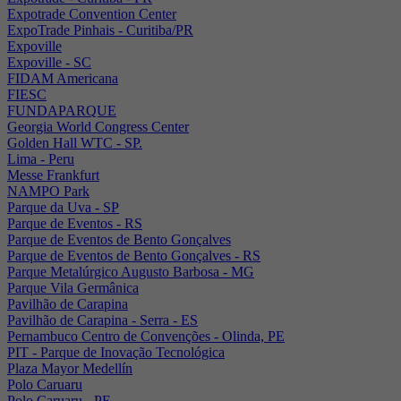
Expotrade Convention Center
ExpoTrade Pinhais - Curitiba/PR
Expoville
Expoville - SC
FIDAM Americana
FIESC
FUNDAPARQUE
Georgia World Congress Center
Golden Hall WTC - SP.
Lima - Peru
Messe Frankfurt
NAMPO Park
Parque da Uva - SP
Parque de Eventos - RS
Parque de Eventos de Bento Gonçalves
Parque de Eventos de Bento Gonçalves - RS
Parque Metalúrgico Augusto Barbosa - MG
Parque Vila Germânica
Pavilhão de Carapina
Pavilhão de Carapina - Serra - ES
Pernambuco Centro de Convenções - Olinda, PE
PIT - Parque de Inovação Tecnológica
Plaza Mayor Medellín
Polo Caruaru
Polo Caruaru - PE