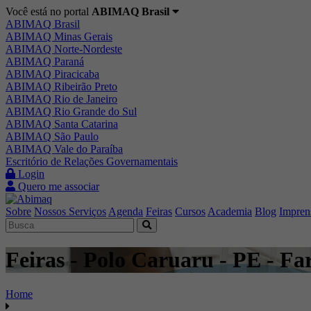
Você está no portal
ABIMAQ Brasil
ABIMAQ Brasil
ABIMAQ Minas Gerais
ABIMAQ Norte-Nordeste
ABIMAQ Paraná
ABIMAQ Piracicaba
ABIMAQ Ribeirão Preto
ABIMAQ Rio de Janeiro
ABIMAQ Rio Grande do Sul
ABIMAQ Santa Catarina
ABIMAQ São Paulo
ABIMAQ Vale do Paraíba
Escritório de Relações Governamentais
Login
Quero me associar
Sobre
Nossos Serviços
Agenda
Feiras
Cursos
Academia
Blog
Impren
Feiras - Polo Caruaru - PE - F
Home