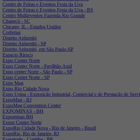
Centro de Feiras e Eventos Festa da Uva
Centro de Feiras e Eventos Festa da Uva - RS
Centro Multieventos Fazenda Rio Grande
Chapecó - SC
Chicago, IL - Estados Unidos
Corferias
Distrito Anhembi
Distrito Anhembi - SP
Distrito Anhembi, em São Paulo-SP
Espacio Riesco
Expo Center Norte
Expo Center Norte - Pavilhão Azul
Expo center Norte - São Paulo - SP
Expo Center Norte - SP
Expo Mag
Expo Rio Cidade Nova
Expo Usipa - Exposição Industrial, Comercial e de Prestação de Serv
ExpoMag - RJ
ExpoMag Convention Center
EXPOMINAS - BH
Expominas BH
Expor Center Norte
ExpoRio Cidade Nova - Rio de Janeiro - Brasil
ExpoRio, Rio de Janeiro, RJ
Expotrade - Curitiba - PR