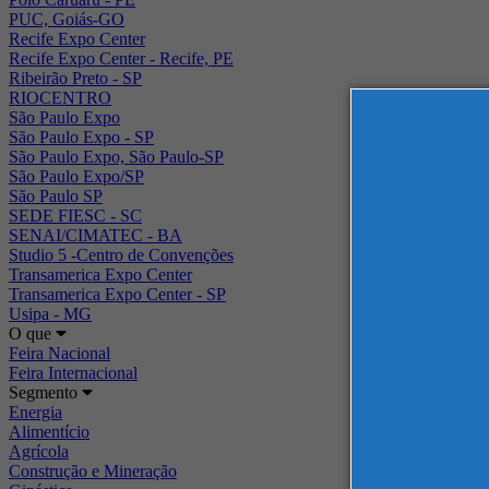
PUC, Goiás-GO
Recife Expo Center
Recife Expo Center - Recife, PE
Ribeirão Preto - SP
RIOCENTRO
São Paulo Expo
São Paulo Expo - SP
São Paulo Expo, São Paulo-SP
São Paulo Expo/SP
São Paulo SP
SEDE FIESC - SC
SENAI/CIMATEC - BA
Studio 5 -Centro de Convenções
Transamerica Expo Center
Transamerica Expo Center - SP
Usipa - MG
O que
Feira Nacional
Feira Internacional
Segmento
Energia
Alimentício
Agrícola
Construção e Mineração