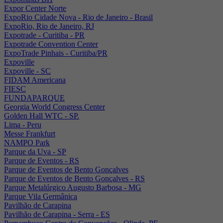
Expor Center Norte
ExpoRio Cidade Nova - Rio de Janeiro - Brasil
ExpoRio, Rio de Janeiro, RJ
Expotrade - Curitiba - PR
Expotrade Convention Center
ExpoTrade Pinhais - Curitiba/PR
Expoville
Expoville - SC
FIDAM Americana
FIESC
FUNDAPARQUE
Georgia World Congress Center
Golden Hall WTC - SP.
Lima - Peru
Messe Frankfurt
NAMPO Park
Parque da Uva - SP
Parque de Eventos - RS
Parque de Eventos de Bento Gonçalves
Parque de Eventos de Bento Gonçalves - RS
Parque Metalúrgico Augusto Barbosa - MG
Parque Vila Germânica
Pavilhão de Carapina
Pavilhão de Carapina - Serra - ES