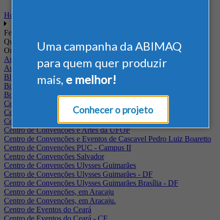
Home
Feiras
Quando
Uma campanha da ABIMAQ
Onde
Arena Jaguariuna
para quem quer produzir
Auditório Albano Franco - FIEPA
mais,
e melhor!
Blumenau - SC
BolognaFiere
Boulevard Olimpico - RJ
Centro Internacional de Convenções do Brasil, em Brasília
Conhecer o projeto
Centro de Convenções - SE
Centro de Convenções de Pernambuco - PE
Centro de Convenções e Artes da UFOP
Centro de Convenções e Eventos de Cascavel Pedro Luiz Boaretto
Centro de Convenções PUC - Campus II
Centro de Convenções Salvador
Centro de Convenções Ulysses Guimarães
Centro de Convenções Ulysses Guimarães - DF
Centro de Convenções Ulysses Guimarães Brasília - DF
Centro de Convenções, em Aracaju
Centro de Convenções, em Aracaju.
Centro de Eventos do Ceará
Centro de Eventos do Ceará - CE