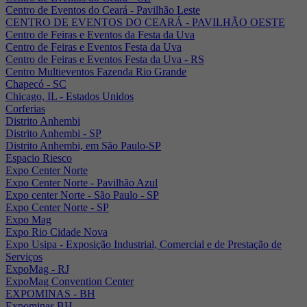
Centro de Eventos do Ceará - Pavilhão Leste
CENTRO DE EVENTOS DO CEARÁ - PAVILHÃO OESTE
Centro de Feiras e Eventos da Festa da Uva
Centro de Feiras e Eventos Festa da Uva
Centro de Feiras e Eventos Festa da Uva - RS
Centro Multieventos Fazenda Rio Grande
Chapecó - SC
Chicago, IL - Estados Unidos
Corferias
Distrito Anhembi
Distrito Anhembi - SP
Distrito Anhembi, em São Paulo-SP
Espacio Riesco
Expo Center Norte
Expo Center Norte - Pavilhão Azul
Expo center Norte - São Paulo - SP
Expo Center Norte - SP
Expo Mag
Expo Rio Cidade Nova
Expo Usipa - Exposição Industrial, Comercial e de Prestação de
Serviços
ExpoMag - RJ
ExpoMag Convention Center
EXPOMINAS - BH
Expominas BH