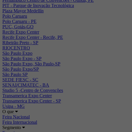
Pernambuco Centro de Convenções - Olinda, PE
PIT - Parque de Inovação Tecnológica
Plaza Mayor Medellín
Polo Caruaru
Polo Caruaru - PE
PUC, Goiás-GO
Recife Expo Center
Recife Expo Center - Recife, PE
Ribeirão Preto - SP
RIOCENTRO
São Paulo Expo
São Paulo Expo - SP
São Paulo Expo, São Paulo-SP
São Paulo Expo/SP
São Paulo SP
SEDE FIESC - SC
SENAI/CIMATEC - BA
Studio 5 -Centro de Convenções
Transamerica Expo Center
Transamerica Expo Center - SP
Usipa - MG
O que
Feira Nacional
Feira Internacional
Segmento