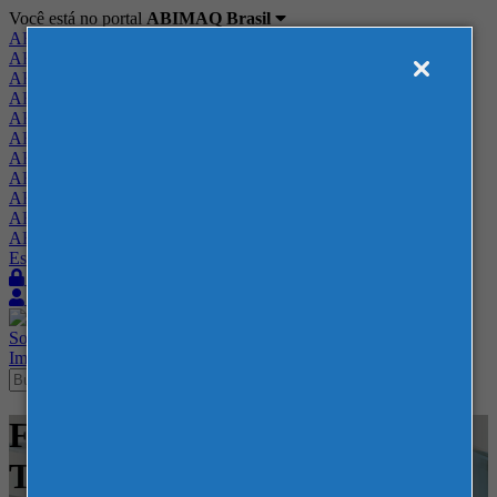
Você está no portal
ABIMAQ Brasil
ABIMAQ Brasil
ABIMAQ Minas Gerais
ABIMAQ Norte-Nordeste
ABIMAQ Paraná
ABIMAQ Piracicaba
ABIMAQ Ribeirão Preto
ABIMAQ Rio de Janeiro
ABIMAQ Rio Grande do Sul
ABIMAQ Santa Catarina
ABIMAQ São Paulo
ABIMAQ Vale do Paraíba
Escritório de Relações Governamentais
Login
Quero me associar
Sobre
Nossos Serviços
Agenda
Feiras
Cursos
Academia
Blog
Imprensa
Contato
Feiras - Polo Caruaru - PE -
Tecnologia