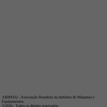
Telefone:
(19) 3432-2517
Celular:
(19) 97128-4664
E-mail:
srpi@abimaq.org.br
Ribeirão Preto - São Paulo
Endereço:
Av. Pres. Vargas, 2001 | Sala 153
Telefone:
(16) 3941-4113
Celular:
(16) 9 9734-2810
São José dos Campos - São Paulo
Endereço:
Estrada Dr. Altino Bondesan, 500 | Sala 112
Telefone:
(12) 3939-5733
Celular:
(12) 99614-6010
E-mail:
srvp@abimaq.org.br
São Paulo - São Paulo
Endereço:
Avenida Jabaquara, 2925
Telefone:
(11) 5582-6311
ABIMAQ - Associação Brasileira da Indústria de Máquinas e
Equipamentos.
©2026 - Todos os direitos reservados.