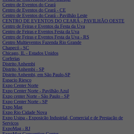
Centro de Eventos do Ceará
Centro de Eventos do Ceará - CE
Centro de Eventos do Ceará - Pavilhão Leste
CENTRO DE EVENTOS DO CEARÁ - PAVILHÃO OESTE
Centro de Feiras e Eventos da Festa da Uva
Centro de Feiras e Eventos Festa da Uva
Centro de Feiras e Eventos Festa da Uva - RS
Centro Multieventos Fazenda Rio Grande
Chapecó - SC
Chicago, IL - Estados Unidos
Corferias
Distrito Anhembi
Distrito Anhembi - SP
Distrito Anhembi, em São Paulo-SP
Espacio Riesco
Expo Center Norte
Expo Center Norte - Pavilhão Azul
Expo center Norte - São Paulo - SP
Expo Center Norte - SP
Expo Mag
Expo Rio Cidade Nova
Expo Usipa - Exposição Industrial, Comercial e de Prestação de
Serviços
ExpoMag - RJ
ExpoMag Convention Center