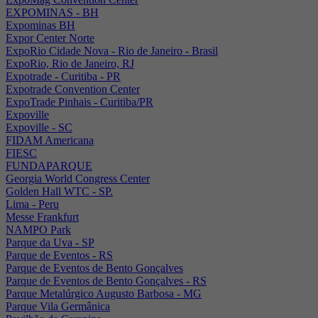
EXPOMINAS - BH
Expominas BH
Expor Center Norte
ExpoRio Cidade Nova - Rio de Janeiro - Brasil
ExpoRio, Rio de Janeiro, RJ
Expotrade - Curitiba - PR
Expotrade Convention Center
ExpoTrade Pinhais - Curitiba/PR
Expoville
Expoville - SC
FIDAM Americana
FIESC
FUNDAPARQUE
Georgia World Congress Center
Golden Hall WTC - SP.
Lima - Peru
Messe Frankfurt
NAMPO Park
Parque da Uva - SP
Parque de Eventos - RS
Parque de Eventos de Bento Gonçalves
Parque de Eventos de Bento Gonçalves - RS
Parque Metalúrgico Augusto Barbosa - MG
Parque Vila Germânica