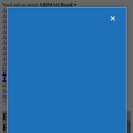
Você está no portal
ABIMAQ Brasil
ABIMAQ Brasil
ABIMAQ Minas Gerais
ABIMAQ Norte-Nordeste
ABIMAQ Paraná
ABIMAQ Piracicaba
ABIMAQ Ribeirão Preto
ABIMAQ Rio de Janeiro
ABIMAQ Rio Grande do Sul
ABIMAQ Santa Catarina
ABIMAQ São Paulo
ABIMAQ Vale do Paraíba
Escritório de Relações Governamentais
Login
Quero me associar
Sobre
Nossos Serviços
Agenda
Feiras
Cursos
Academia
Blog
Imprensa
Contato
Feiras - Polo Caruaru - PE -
Feira Nacional - Construção e