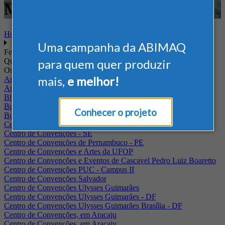
Mineração
Home
Uma campanha da ABIMAQ
Feiras
Quando
para quem quer produzir
Onde
mais,
e melhor!
Arena Jaguariuna
Auditório Albano Franco - FIEPA
Blumenau - SC
BolognaFiere
Conhecer o projeto
Boulevard Olimpico - RJ
Centro Internacional de Convenções do Brasil, em Brasília
Centro de Convenções - SE
Centro de Convenções de Pernambuco - PE
Centro de Convenções e Artes da UFOP
Centro de Convenções e Eventos de Cascavel Pedro Luiz Boaretto
Centro de Convenções PUC - Campus II
Centro de Convenções Salvador
Centro de Convenções Ulysses Guimarães
Centro de Convenções Ulysses Guimarães - DF
Centro de Convenções Ulysses Guimarães Brasília - DF
Centro de Convenções, em Aracaju
Centro de Convenções, em Aracaju.