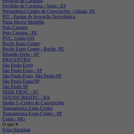
Pavilhão de Carapina
Pavilhão de Carapina - Serra - ES
Pernambuco Centro de Convenções - Olinda, PE
PIT - Parque de Inovação Tecnológica
Plaza Mayor Medellín
Polo Caruaru
Polo Caruaru - PE
PUC, Goiás-GO
Recife Expo Center
Recife Expo Center - Recife, PE
Ribeirão Preto - SP
RIOCENTRO
São Paulo Expo
São Paulo Expo - SP
São Paulo Expo, São Paulo-SP
São Paulo Expo/SP
São Paulo SP
SEDE FIESC - SC
SENAI/CIMATEC - BA
Studio 5 -Centro de Convenções
Transamerica Expo Center
Transamerica Expo Center - SP
Usipa - MG
O que
Feira Nacional