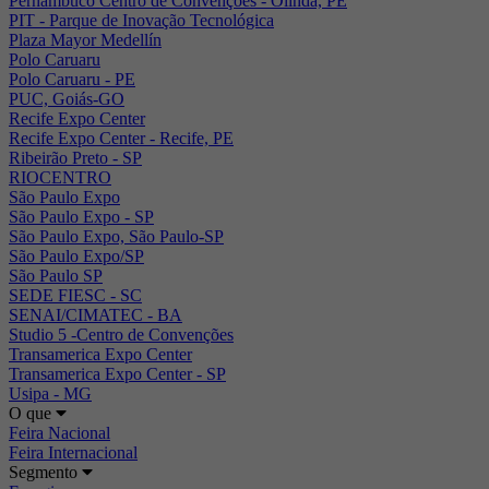
Pernambuco Centro de Convenções - Olinda, PE
PIT - Parque de Inovação Tecnológica
Plaza Mayor Medellín
Polo Caruaru
Polo Caruaru - PE
PUC, Goiás-GO
Recife Expo Center
Recife Expo Center - Recife, PE
Ribeirão Preto - SP
RIOCENTRO
São Paulo Expo
São Paulo Expo - SP
São Paulo Expo, São Paulo-SP
São Paulo Expo/SP
São Paulo SP
SEDE FIESC - SC
SENAI/CIMATEC - BA
Studio 5 -Centro de Convenções
Transamerica Expo Center
Transamerica Expo Center - SP
Usipa - MG
O que
Feira Nacional
Feira Internacional
Segmento