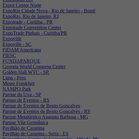
Expor Center Norte
ExpoRio Cidade Nova - Rio de Janeiro - Brasil
ExpoRio, Rio de Janeiro, RJ
Expotrade - Curitiba - PR
Expotrade Convention Center
ExpoTrade Pinhais - Curitiba/PR
Expoville
Expoville - SC
FIDAM Americana
FIESC
FUNDAPARQUE
Georgia World Congress Center
Golden Hall WTC - SP.
Lima - Peru
Messe Frankfurt
NAMPO Park
Parque da Uva - SP
Parque de Eventos - RS
Parque de Eventos de Bento Gonçalves
Parque de Eventos de Bento Gonçalves - RS
Parque Metalúrgico Augusto Barbosa - MG
Parque Vila Germânica
Pavilhão de Carapina
Pavilhão de Carapina - Serra - ES