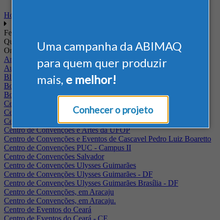
Home
Feiras
Quando
Uma campanha da ABIMAQ
Onde
Arena Jaguariuna
para quem quer produzir
Auditório Albano Franco - FIEPA
mais,
e melhor!
Blumenau - SC
BolognaFiere
Boulevard Olimpico - RJ
Centro Internacional de Convenções do Brasil, em Brasília
Conhecer o projeto
Centro de Convenções - SE
Centro de Convenções de Pernambuco - PE
Centro de Convenções e Artes da UFOP
Centro de Convenções e Eventos de Cascavel Pedro Luiz Boaretto
Centro de Convenções PUC - Campus II
Centro de Convenções Salvador
Centro de Convenções Ulysses Guimarães
Centro de Convenções Ulysses Guimarães - DF
Centro de Convenções Ulysses Guimarães Brasília - DF
Centro de Convenções, em Aracaju
Centro de Convenções, em Aracaju.
Centro de Eventos do Ceará
Centro de Eventos do Ceará - CE