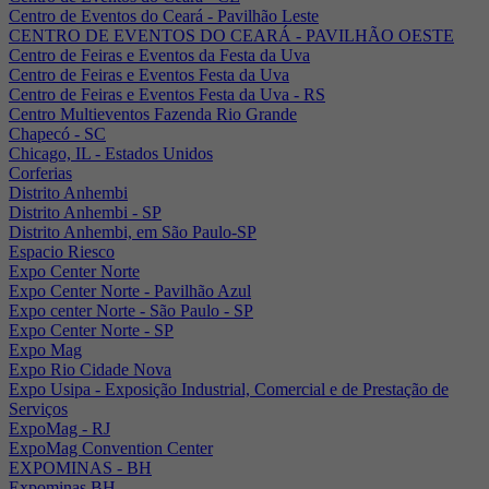
Centro de Eventos do Ceará - Pavilhão Leste
CENTRO DE EVENTOS DO CEARÁ - PAVILHÃO OESTE
Centro de Feiras e Eventos da Festa da Uva
Centro de Feiras e Eventos Festa da Uva
Centro de Feiras e Eventos Festa da Uva - RS
Centro Multieventos Fazenda Rio Grande
Chapecó - SC
Chicago, IL - Estados Unidos
Corferias
Distrito Anhembi
Distrito Anhembi - SP
Distrito Anhembi, em São Paulo-SP
Espacio Riesco
Expo Center Norte
Expo Center Norte - Pavilhão Azul
Expo center Norte - São Paulo - SP
Expo Center Norte - SP
Expo Mag
Expo Rio Cidade Nova
Expo Usipa - Exposição Industrial, Comercial e de Prestação de
Serviços
ExpoMag - RJ
ExpoMag Convention Center
EXPOMINAS - BH
Expominas BH