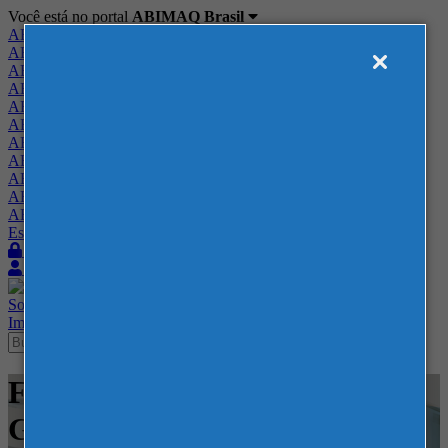
Você está no portal
ABIMAQ Brasil
ABIMAQ Brasil
ABIMAQ Minas Gerais
ABIMAQ Norte-Nordeste
ABIMAQ Paraná
ABIMAQ Piracicaba
ABIMAQ Ribeirão Preto
ABIMAQ Rio de Janeiro
ABIMAQ Rio Grande do Sul
ABIMAQ Santa Catarina
ABIMAQ São Paulo
ABIMAQ Vale do Paraíba
Escritório de Relações Governamentais
Login
Quero me associar
Sobre
Nossos Serviços
Agenda
Feiras
Cursos
Academia
Blog
Imprensa
Contato
Feiras - Parque da Uva - SP -
Gráfico