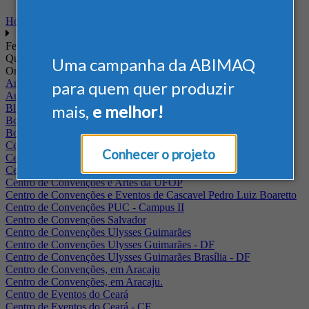
Home
Feiras
Quando
Uma campanha da ABIMAQ
Onde
Arena Jaguariuna
para quem quer produzir
Auditório Albano Franco - FIEPA
mais,
e melhor!
Blumenau - SC
BolognaFiere
Boulevard Olimpico - RJ
Centro Internacional de Convenções do Brasil, em Brasília
Conhecer o projeto
Centro de Convenções - SE
Centro de Convenções de Pernambuco - PE
Centro de Convenções e Artes da UFOP
Centro de Convenções e Eventos de Cascavel Pedro Luiz Boaretto
Centro de Convenções PUC - Campus II
Centro de Convenções Salvador
Centro de Convenções Ulysses Guimarães
Centro de Convenções Ulysses Guimarães - DF
Centro de Convenções Ulysses Guimarães Brasília - DF
Centro de Convenções, em Aracaju
Centro de Convenções, em Aracaju.
Centro de Eventos do Ceará
Centro de Eventos do Ceará - CE