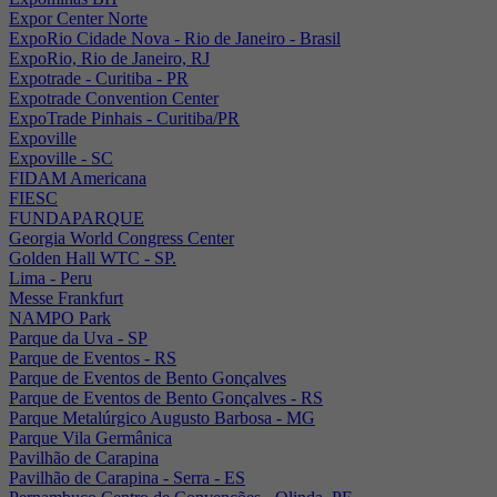
Expor Center Norte
ExpoRio Cidade Nova - Rio de Janeiro - Brasil
ExpoRio, Rio de Janeiro, RJ
Expotrade - Curitiba - PR
Expotrade Convention Center
ExpoTrade Pinhais - Curitiba/PR
Expoville
Expoville - SC
FIDAM Americana
FIESC
FUNDAPARQUE
Georgia World Congress Center
Golden Hall WTC - SP.
Lima - Peru
Messe Frankfurt
NAMPO Park
Parque da Uva - SP
Parque de Eventos - RS
Parque de Eventos de Bento Gonçalves
Parque de Eventos de Bento Gonçalves - RS
Parque Metalúrgico Augusto Barbosa - MG
Parque Vila Germânica
Pavilhão de Carapina
Pavilhão de Carapina - Serra - ES