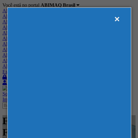
Você está no portal
ABIMAQ Brasil
ABIMAQ Brasil
ABIMAQ Minas Gerais
ABIMAQ Norte-Nordeste
ABIMAQ Paraná
ABIMAQ Piracicaba
ABIMAQ Ribeirão Preto
ABIMAQ Rio de Janeiro
ABIMAQ Rio Grande do Sul
ABIMAQ Santa Catarina
ABIMAQ São Paulo
ABIMAQ Vale do Paraíba
Escritório de Relações Governamentais
Login
Quero me associar
Sobre
Nossos Serviços
Agenda
Feiras
Cursos
Academia
Blog
Imprensa
Contato
Feiras - Parque da Uva - SP -
Feira Nacional - Ginástica