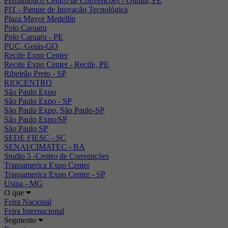
Pernambuco Centro de Convenções - Olinda, PE
PIT - Parque de Inovação Tecnológica
Plaza Mayor Medellín
Polo Caruaru
Polo Caruaru - PE
PUC, Goiás-GO
Recife Expo Center
Recife Expo Center - Recife, PE
Ribeirão Preto - SP
RIOCENTRO
São Paulo Expo
São Paulo Expo - SP
São Paulo Expo, São Paulo-SP
São Paulo Expo/SP
São Paulo SP
SEDE FIESC - SC
SENAI/CIMATEC - BA
Studio 5 -Centro de Convenções
Transamerica Expo Center
Transamerica Expo Center - SP
Usipa - MG
O que
Feira Nacional
Feira Internacional
Segmento