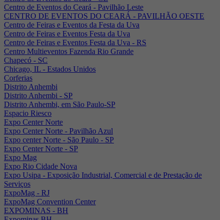
Centro de Eventos do Ceará - Pavilhão Leste
CENTRO DE EVENTOS DO CEARÁ - PAVILHÃO OESTE
Centro de Feiras e Eventos da Festa da Uva
Centro de Feiras e Eventos Festa da Uva
Centro de Feiras e Eventos Festa da Uva - RS
Centro Multieventos Fazenda Rio Grande
Chapecó - SC
Chicago, IL - Estados Unidos
Corferias
Distrito Anhembi
Distrito Anhembi - SP
Distrito Anhembi, em São Paulo-SP
Espacio Riesco
Expo Center Norte
Expo Center Norte - Pavilhão Azul
Expo center Norte - São Paulo - SP
Expo Center Norte - SP
Expo Mag
Expo Rio Cidade Nova
Expo Usipa - Exposição Industrial, Comercial e de Prestação de
Serviços
ExpoMag - RJ
ExpoMag Convention Center
EXPOMINAS - BH
Expominas BH