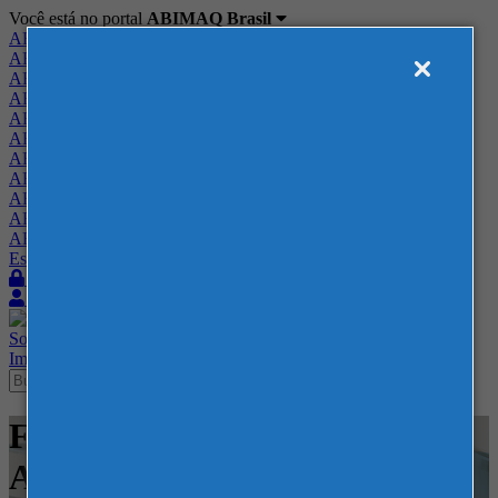
Você está no portal
ABIMAQ Brasil
ABIMAQ Brasil
ABIMAQ Minas Gerais
ABIMAQ Norte-Nordeste
ABIMAQ Paraná
ABIMAQ Piracicaba
ABIMAQ Ribeirão Preto
ABIMAQ Rio de Janeiro
ABIMAQ Rio Grande do Sul
ABIMAQ Santa Catarina
ABIMAQ São Paulo
ABIMAQ Vale do Paraíba
Escritório de Relações Governamentais
Login
Quero me associar
Sobre
Nossos Serviços
Agenda
Feiras
Cursos
Academia
Blog
Imprensa
Contato
Feiras - NAMPO Park -
Alimentício