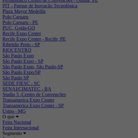
Pernambuco Centro de Convenções - Olinda, PE
PIT - Parque de Inovação Tecnológica
Plaza Mayor Medellín
Polo Caruaru
Polo Caruaru - PE
PUC, Goiás-GO
Recife Expo Center
Recife Expo Center - Recife, PE
Ribeirão Preto - SP
RIOCENTRO
São Paulo Expo
São Paulo Expo - SP
São Paulo Expo, São Paulo-SP
São Paulo Expo/SP
São Paulo SP
SEDE FIESC - SC
SENAI/CIMATEC - BA
Studio 5 -Centro de Convenções
Transamerica Expo Center
Transamerica Expo Center - SP
Usipa - MG
O que
Feira Nacional
Feira Internacional
Segmento