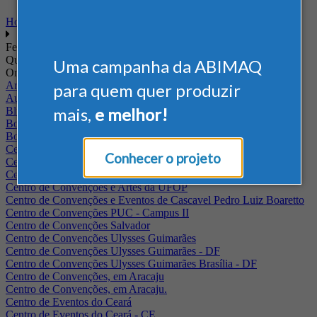
Home
Feiras
Quando
Uma campanha da ABIMAQ
Onde
Arena Jaguariuna
para quem quer produzir
Auditório Albano Franco - FIEPA
mais,
e melhor!
Blumenau - SC
BolognaFiere
Boulevard Olimpico - RJ
Centro Internacional de Convenções do Brasil, em Brasília
Conhecer o projeto
Centro de Convenções - SE
Centro de Convenções de Pernambuco - PE
Centro de Convenções e Artes da UFOP
Centro de Convenções e Eventos de Cascavel Pedro Luiz Boaretto
Centro de Convenções PUC - Campus II
Centro de Convenções Salvador
Centro de Convenções Ulysses Guimarães
Centro de Convenções Ulysses Guimarães - DF
Centro de Convenções Ulysses Guimarães Brasília - DF
Centro de Convenções, em Aracaju
Centro de Convenções, em Aracaju.
Centro de Eventos do Ceará
Centro de Eventos do Ceará - CE