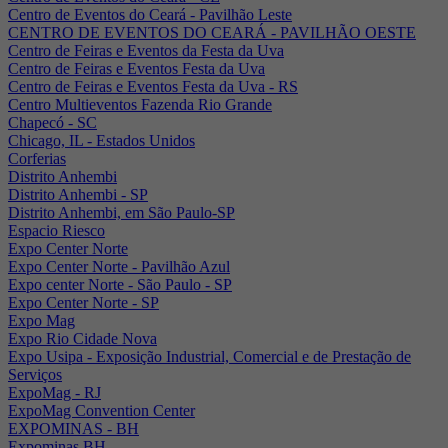
Centro de Eventos do Ceará - Pavilhão Leste
CENTRO DE EVENTOS DO CEARÁ - PAVILHÃO OESTE
Centro de Feiras e Eventos da Festa da Uva
Centro de Feiras e Eventos Festa da Uva
Centro de Feiras e Eventos Festa da Uva - RS
Centro Multieventos Fazenda Rio Grande
Chapecó - SC
Chicago, IL - Estados Unidos
Corferias
Distrito Anhembi
Distrito Anhembi - SP
Distrito Anhembi, em São Paulo-SP
Espacio Riesco
Expo Center Norte
Expo Center Norte - Pavilhão Azul
Expo center Norte - São Paulo - SP
Expo Center Norte - SP
Expo Mag
Expo Rio Cidade Nova
Expo Usipa - Exposição Industrial, Comercial e de Prestação de
Serviços
ExpoMag - RJ
ExpoMag Convention Center
EXPOMINAS - BH
Expominas BH