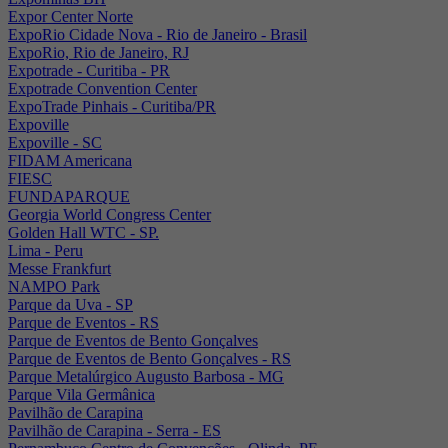
Expor Center Norte
ExpoRio Cidade Nova - Rio de Janeiro - Brasil
ExpoRio, Rio de Janeiro, RJ
Expotrade - Curitiba - PR
Expotrade Convention Center
ExpoTrade Pinhais - Curitiba/PR
Expoville
Expoville - SC
FIDAM Americana
FIESC
FUNDAPARQUE
Georgia World Congress Center
Golden Hall WTC - SP.
Lima - Peru
Messe Frankfurt
NAMPO Park
Parque da Uva - SP
Parque de Eventos - RS
Parque de Eventos de Bento Gonçalves
Parque de Eventos de Bento Gonçalves - RS
Parque Metalúrgico Augusto Barbosa - MG
Parque Vila Germânica
Pavilhão de Carapina
Pavilhão de Carapina - Serra - ES