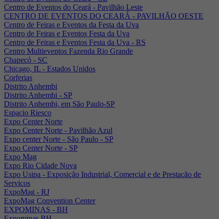
Centro de Eventos do Ceará - Pavilhão Leste
CENTRO DE EVENTOS DO CEARÁ - PAVILHÃO OESTE
Centro de Feiras e Eventos da Festa da Uva
Centro de Feiras e Eventos Festa da Uva
Centro de Feiras e Eventos Festa da Uva - RS
Centro Multieventos Fazenda Rio Grande
Chapecó - SC
Chicago, IL - Estados Unidos
Corferias
Distrito Anhembi
Distrito Anhembi - SP
Distrito Anhembi, em São Paulo-SP
Espacio Riesco
Expo Center Norte
Expo Center Norte - Pavilhão Azul
Expo center Norte - São Paulo - SP
Expo Center Norte - SP
Expo Mag
Expo Rio Cidade Nova
Expo Usipa - Exposição Industrial, Comercial e de Prestação de
Serviços
ExpoMag - RJ
ExpoMag Convention Center
EXPOMINAS - BH
Expominas BH