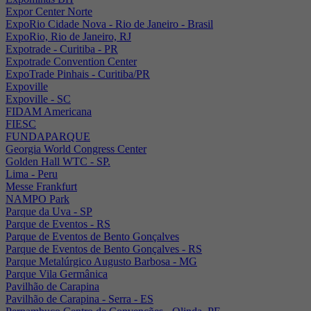
Expor Center Norte
ExpoRio Cidade Nova - Rio de Janeiro - Brasil
ExpoRio, Rio de Janeiro, RJ
Expotrade - Curitiba - PR
Expotrade Convention Center
ExpoTrade Pinhais - Curitiba/PR
Expoville
Expoville - SC
FIDAM Americana
FIESC
FUNDAPARQUE
Georgia World Congress Center
Golden Hall WTC - SP.
Lima - Peru
Messe Frankfurt
NAMPO Park
Parque da Uva - SP
Parque de Eventos - RS
Parque de Eventos de Bento Gonçalves
Parque de Eventos de Bento Gonçalves - RS
Parque Metalúrgico Augusto Barbosa - MG
Parque Vila Germânica
Pavilhão de Carapina
Pavilhão de Carapina - Serra - ES