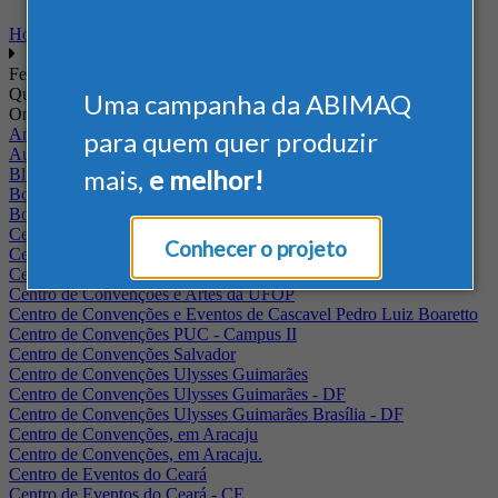
Home
Feiras
Quando
Uma campanha da ABIMAQ
Onde
Arena Jaguariuna
para quem quer produzir
Auditório Albano Franco - FIEPA
mais,
e melhor!
Blumenau - SC
BolognaFiere
Boulevard Olimpico - RJ
Centro Internacional de Convenções do Brasil, em Brasília
Conhecer o projeto
Centro de Convenções - SE
Centro de Convenções de Pernambuco - PE
Centro de Convenções e Artes da UFOP
Centro de Convenções e Eventos de Cascavel Pedro Luiz Boaretto
Centro de Convenções PUC - Campus II
Centro de Convenções Salvador
Centro de Convenções Ulysses Guimarães
Centro de Convenções Ulysses Guimarães - DF
Centro de Convenções Ulysses Guimarães Brasília - DF
Centro de Convenções, em Aracaju
Centro de Convenções, em Aracaju.
Centro de Eventos do Ceará
Centro de Eventos do Ceará - CE