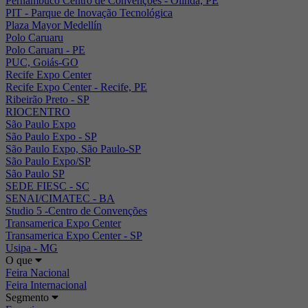
Pernambuco Centro de Convenções - Olinda, PE
PIT - Parque de Inovação Tecnológica
Plaza Mayor Medellín
Polo Caruaru
Polo Caruaru - PE
PUC, Goiás-GO
Recife Expo Center
Recife Expo Center - Recife, PE
Ribeirão Preto - SP
RIOCENTRO
São Paulo Expo
São Paulo Expo - SP
São Paulo Expo, São Paulo-SP
São Paulo Expo/SP
São Paulo SP
SEDE FIESC - SC
SENAI/CIMATEC - BA
Studio 5 -Centro de Convenções
Transamerica Expo Center
Transamerica Expo Center - SP
Usipa - MG
O que
Feira Nacional
Feira Internacional
Segmento