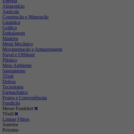
Energia
Alimentício
Agrícola
Construção e Mineração
Ginástica
Gráfico
Embalagem
Madeira
Metal Mecânico
Movimentação e Armazenagem
Naval e Offshore
Plástico
Meio Ambiente
Saneamento
Têxtil
Defesa
Tecnologia
Farmacêutico
Postos e Conveniências
Fundição
Messe Frankfurt
Têxtil
Limpar Filtros
Anterior
Próximo