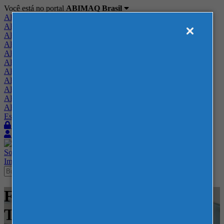
Você está no portal
ABIMAQ Brasil
ABIMAQ Brasil
ABIMAQ Minas Gerais
ABIMAQ Norte-Nordeste
ABIMAQ Paraná
ABIMAQ Piracicaba
ABIMAQ Ribeirão Preto
ABIMAQ Rio de Janeiro
ABIMAQ Rio Grande do Sul
ABIMAQ Santa Catarina
ABIMAQ São Paulo
ABIMAQ Vale do Paraíba
Escritório de Relações Governamentais
Login
Quero me associar
Sobre
Nossos Serviços
Agenda
Feiras
Cursos
Academia
Blog
Imprensa
Contato
Feiras - Messe Frankfurt -
Têxtil