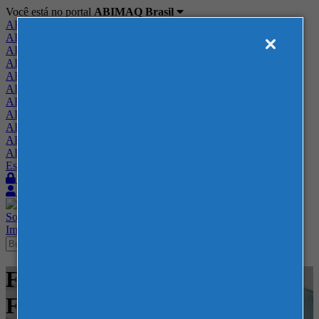
Você está no portal
ABIMAQ Brasil
ABIMAQ Brasil
ABIMAQ Minas Gerais
ABIMAQ Norte-Nordeste
ABIMAQ Paraná
ABIMAQ Piracicaba
ABIMAQ Ribeirão Preto
ABIMAQ Rio de Janeiro
ABIMAQ Rio Grande do Sul
ABIMAQ Santa Catarina
ABIMAQ São Paulo
ABIMAQ Vale do Paraíba
Escritório de Relações Governamentais
Login
Quero me associar
Sobre
Nossos Serviços
Agenda
Feiras
Cursos
Academia
Blog
Imprensa
Contato
Feiras - Messe Frankfurt -
Feira Nacional - Têxtil