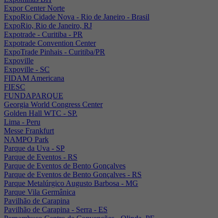
Expor Center Norte
ExpoRio Cidade Nova - Rio de Janeiro - Brasil
ExpoRio, Rio de Janeiro, RJ
Expotrade - Curitiba - PR
Expotrade Convention Center
ExpoTrade Pinhais - Curitiba/PR
Expoville
Expoville - SC
FIDAM Americana
FIESC
FUNDAPARQUE
Georgia World Congress Center
Golden Hall WTC - SP.
Lima - Peru
Messe Frankfurt
NAMPO Park
Parque da Uva - SP
Parque de Eventos - RS
Parque de Eventos de Bento Gonçalves
Parque de Eventos de Bento Gonçalves - RS
Parque Metalúrgico Augusto Barbosa - MG
Parque Vila Germânica
Pavilhão de Carapina
Pavilhão de Carapina - Serra - ES