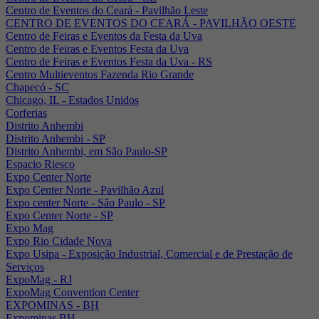
Centro de Eventos do Ceará - Pavilhão Leste
CENTRO DE EVENTOS DO CEARÁ - PAVILHÃO OESTE
Centro de Feiras e Eventos da Festa da Uva
Centro de Feiras e Eventos Festa da Uva
Centro de Feiras e Eventos Festa da Uva - RS
Centro Multieventos Fazenda Rio Grande
Chapecó - SC
Chicago, IL - Estados Unidos
Corferias
Distrito Anhembi
Distrito Anhembi - SP
Distrito Anhembi, em São Paulo-SP
Espacio Riesco
Expo Center Norte
Expo Center Norte - Pavilhão Azul
Expo center Norte - São Paulo - SP
Expo Center Norte - SP
Expo Mag
Expo Rio Cidade Nova
Expo Usipa - Exposição Industrial, Comercial e de Prestação de
Serviços
ExpoMag - RJ
ExpoMag Convention Center
EXPOMINAS - BH
Expominas BH