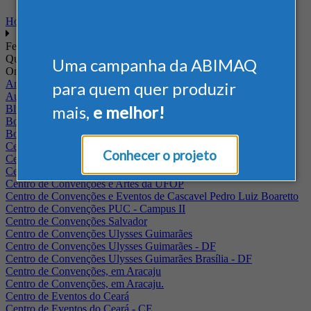
Home
Feiras
Quando
Uma campanha da ABIMAQ
Onde
Arena Jaguariuna
para quem quer produzir
Auditório Albano Franco - FIEPA
mais,
e melhor!
Blumenau - SC
BolognaFiere
Boulevard Olimpico - RJ
Centro Internacional de Convenções do Brasil, em Brasília
Conhecer o projeto
Centro de Convenções - SE
Centro de Convenções de Pernambuco - PE
Centro de Convenções e Artes da UFOP
Centro de Convenções e Eventos de Cascavel Pedro Luiz Boaretto
Centro de Convenções PUC - Campus II
Centro de Convenções Salvador
Centro de Convenções Ulysses Guimarães
Centro de Convenções Ulysses Guimarães - DF
Centro de Convenções Ulysses Guimarães Brasília - DF
Centro de Convenções, em Aracaju
Centro de Convenções, em Aracaju.
Centro de Eventos do Ceará
Centro de Eventos do Ceará - CE