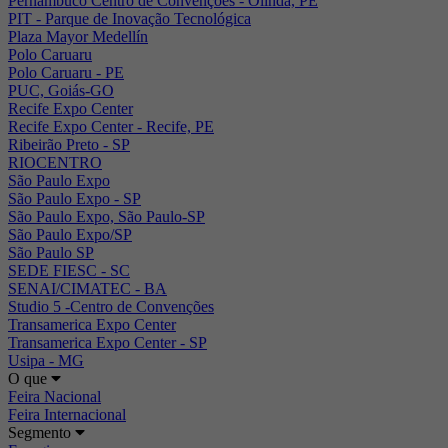
Pernambuco Centro de Convenções - Olinda, PE
PIT - Parque de Inovação Tecnológica
Plaza Mayor Medellín
Polo Caruaru
Polo Caruaru - PE
PUC, Goiás-GO
Recife Expo Center
Recife Expo Center - Recife, PE
Ribeirão Preto - SP
RIOCENTRO
São Paulo Expo
São Paulo Expo - SP
São Paulo Expo, São Paulo-SP
São Paulo Expo/SP
São Paulo SP
SEDE FIESC - SC
SENAI/CIMATEC - BA
Studio 5 -Centro de Convenções
Transamerica Expo Center
Transamerica Expo Center - SP
Usipa - MG
O que
Feira Nacional
Feira Internacional
Segmento