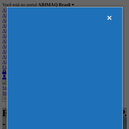
Você está no portal
ABIMAQ Brasil
ABIMAQ Brasil
ABIMAQ Minas Gerais
ABIMAQ Norte-Nordeste
ABIMAQ Paraná
ABIMAQ Piracicaba
ABIMAQ Ribeirão Preto
ABIMAQ Rio de Janeiro
ABIMAQ Rio Grande do Sul
ABIMAQ Santa Catarina
ABIMAQ São Paulo
ABIMAQ Vale do Paraíba
Escritório de Relações Governamentais
Login
Quero me associar
Sobre
Nossos Serviços
Agenda
Feiras
Cursos
Academia
Blog
Imprensa
Contato
Feiras - Golden Hall WTC - SP.
- Ginástica