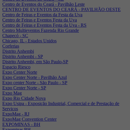
Centro de Eventos do Ceará - Pavilhão Leste
CENTRO DE EVENTOS DO CEARÁ - PAVILHÃO OESTE
Centro de Feiras e Eventos da Festa da Uva
Centro de Feiras e Eventos Festa da Uva
Centro de Feiras e Eventos Festa da Uva - RS
Centro Multieventos Fazenda Rio Grande
Chapecó - SC
Chicago, IL - Estados Unidos
Corferias
Distrito Anhembi
Distrito Anhembi - SP
Distrito Anhembi, em São Paulo-SP
Espacio Riesco
Expo Center Norte
Expo Center Norte - Pavilhão Azul
Expo center Norte - São Paulo - SP
Expo Center Norte - SP
Expo Mag
Expo Rio Cidade Nova
Expo Usipa - Exposição Industrial, Comercial e de Prestação de
Serviços
ExpoMag - RJ
ExpoMag Convention Center
EXPOMINAS - BH
Expominas BH