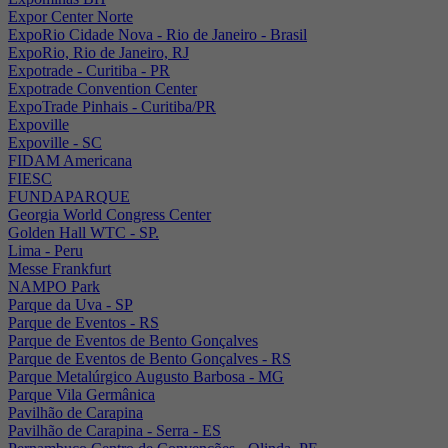
Expor Center Norte
ExpoRio Cidade Nova - Rio de Janeiro - Brasil
ExpoRio, Rio de Janeiro, RJ
Expotrade - Curitiba - PR
Expotrade Convention Center
ExpoTrade Pinhais - Curitiba/PR
Expoville
Expoville - SC
FIDAM Americana
FIESC
FUNDAPARQUE
Georgia World Congress Center
Golden Hall WTC - SP.
Lima - Peru
Messe Frankfurt
NAMPO Park
Parque da Uva - SP
Parque de Eventos - RS
Parque de Eventos de Bento Gonçalves
Parque de Eventos de Bento Gonçalves - RS
Parque Metalúrgico Augusto Barbosa - MG
Parque Vila Germânica
Pavilhão de Carapina
Pavilhão de Carapina - Serra - ES