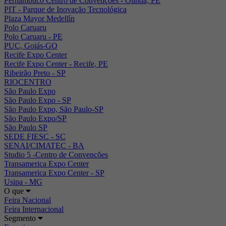
Pernambuco Centro de Convenções - Olinda, PE
PIT - Parque de Inovação Tecnológica
Plaza Mayor Medellín
Polo Caruaru
Polo Caruaru - PE
PUC, Goiás-GO
Recife Expo Center
Recife Expo Center - Recife, PE
Ribeirão Preto - SP
RIOCENTRO
São Paulo Expo
São Paulo Expo - SP
São Paulo Expo, São Paulo-SP
São Paulo Expo/SP
São Paulo SP
SEDE FIESC - SC
SENAI/CIMATEC - BA
Studio 5 -Centro de Convenções
Transamerica Expo Center
Transamerica Expo Center - SP
Usipa - MG
O que
Feira Nacional
Feira Internacional
Segmento