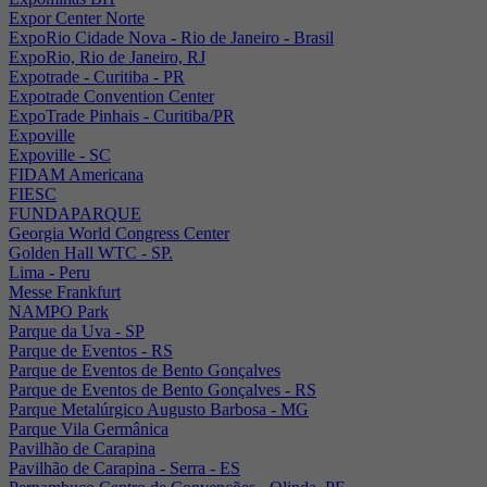
Expor Center Norte
ExpoRio Cidade Nova - Rio de Janeiro - Brasil
ExpoRio, Rio de Janeiro, RJ
Expotrade - Curitiba - PR
Expotrade Convention Center
ExpoTrade Pinhais - Curitiba/PR
Expoville
Expoville - SC
FIDAM Americana
FIESC
FUNDAPARQUE
Georgia World Congress Center
Golden Hall WTC - SP.
Lima - Peru
Messe Frankfurt
NAMPO Park
Parque da Uva - SP
Parque de Eventos - RS
Parque de Eventos de Bento Gonçalves
Parque de Eventos de Bento Gonçalves - RS
Parque Metalúrgico Augusto Barbosa - MG
Parque Vila Germânica
Pavilhão de Carapina
Pavilhão de Carapina - Serra - ES