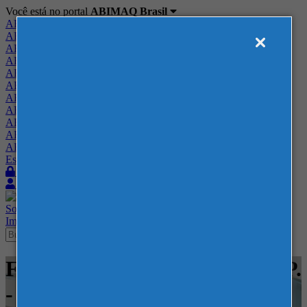
Você está no portal
ABIMAQ Brasil
ABIMAQ Brasil
ABIMAQ Minas Gerais
ABIMAQ Norte-Nordeste
ABIMAQ Paraná
ABIMAQ Piracicaba
ABIMAQ Ribeirão Preto
ABIMAQ Rio de Janeiro
ABIMAQ Rio Grande do Sul
ABIMAQ Santa Catarina
ABIMAQ São Paulo
ABIMAQ Vale do Paraíba
Escritório de Relações Governamentais
Login
Quero me associar
Sobre
Nossos Serviços
Agenda
Feiras
Cursos
Academia
Blog
Imprensa
Contato
Feiras - Golden Hall WTC - SP.
- Agrícola