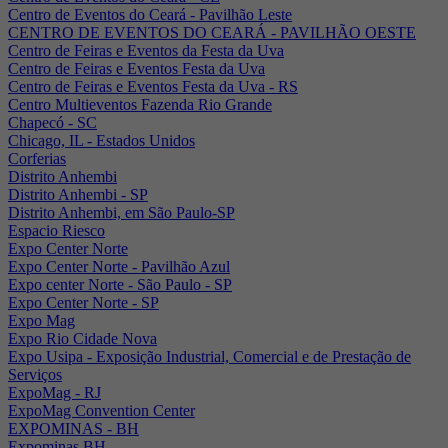
Centro de Eventos do Ceará - Pavilhão Leste
CENTRO DE EVENTOS DO CEARÁ - PAVILHÃO OESTE
Centro de Feiras e Eventos da Festa da Uva
Centro de Feiras e Eventos Festa da Uva
Centro de Feiras e Eventos Festa da Uva - RS
Centro Multieventos Fazenda Rio Grande
Chapecó - SC
Chicago, IL - Estados Unidos
Corferias
Distrito Anhembi
Distrito Anhembi - SP
Distrito Anhembi, em São Paulo-SP
Espacio Riesco
Expo Center Norte
Expo Center Norte - Pavilhão Azul
Expo center Norte - São Paulo - SP
Expo Center Norte - SP
Expo Mag
Expo Rio Cidade Nova
Expo Usipa - Exposição Industrial, Comercial e de Prestação de
Serviços
ExpoMag - RJ
ExpoMag Convention Center
EXPOMINAS - BH
Expominas BH