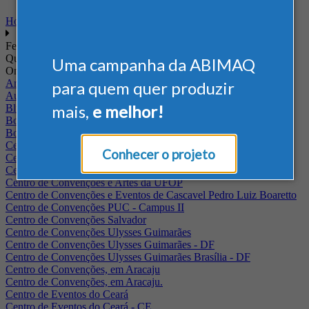
Home
Feiras
Quando
Uma campanha da ABIMAQ
Onde
Arena Jaguariuna
para quem quer produzir
Auditório Albano Franco - FIEPA
mais,
e melhor!
Blumenau - SC
BolognaFiere
Boulevard Olimpico - RJ
Centro Internacional de Convenções do Brasil, em Brasília
Conhecer o projeto
Centro de Convenções - SE
Centro de Convenções de Pernambuco - PE
Centro de Convenções e Artes da UFOP
Centro de Convenções e Eventos de Cascavel Pedro Luiz Boaretto
Centro de Convenções PUC - Campus II
Centro de Convenções Salvador
Centro de Convenções Ulysses Guimarães
Centro de Convenções Ulysses Guimarães - DF
Centro de Convenções Ulysses Guimarães Brasília - DF
Centro de Convenções, em Aracaju
Centro de Convenções, em Aracaju.
Centro de Eventos do Ceará
Centro de Eventos do Ceará - CE