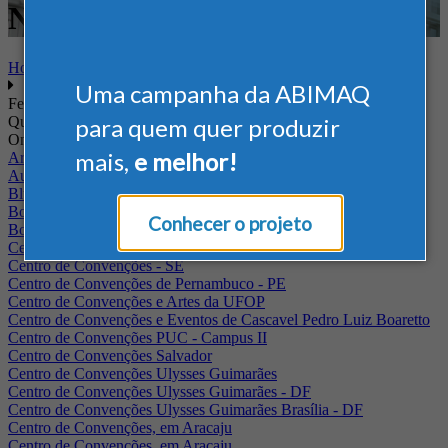
Nacional - Gráfico
Home
Uma campanha da ABIMAQ
Feiras
Quando
para quem quer produzir
Onde
mais,
e melhor!
Arena Jaguariuna
Auditório Albano Franco - FIEPA
Blumenau - SC
BolognaFiere
Conhecer o projeto
Boulevard Olimpico - RJ
Centro Internacional de Convenções do Brasil, em Brasília
Centro de Convenções - SE
Centro de Convenções de Pernambuco - PE
Centro de Convenções e Artes da UFOP
Centro de Convenções e Eventos de Cascavel Pedro Luiz Boaretto
Centro de Convenções PUC - Campus II
Centro de Convenções Salvador
Centro de Convenções Ulysses Guimarães
Centro de Convenções Ulysses Guimarães - DF
Centro de Convenções Ulysses Guimarães Brasília - DF
Centro de Convenções, em Aracaju
Centro de Convenções, em Aracaju.