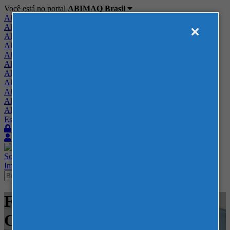
Você está no portal
ABIMAQ Brasil
ABIMAQ Brasil
ABIMAQ Minas Gerais
ABIMAQ Norte-Nordeste
ABIMAQ Paraná
ABIMAQ Piracicaba
ABIMAQ Ribeirão Preto
ABIMAQ Rio de Janeiro
ABIMAQ Rio Grande do Sul
ABIMAQ Santa Catarina
ABIMAQ São Paulo
ABIMAQ Vale do Paraíba
Escritório de Relações Governamentais
Login
Quero me associar
Sobre
Nossos Serviços
Agenda
Feiras
Cursos
Academia
Blog
Imprensa
Contato
Feiras - Georgia World
Congress Center - Feira