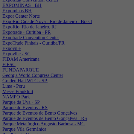
EXPOMINAS - BH
Expominas BH
Expor Center Norte
ExpoRio Cidade Nova - Rio de Janeiro - Brasil
ExpoRio, Rio de Janeiro, RJ
Expotrade - Curitiba - PR
Expotrade Convention Center
ExpoTrade Pinhais - Curitiba/PR
Expoville
Expoville - SC
FIDAM Americana
FIESC
FUNDAPARQUE
Georgia World Congress Center
Golden Hall WTC - SP.
Lima - Peru
Messe Frankfurt
NAMPO Park
Parque da Uva - SP
Parque de Eventos - RS
Parque de Eventos de Bento Gonçalves
Parque de Eventos de Bento Gonçalves - RS
Parque Metalúrgico Augusto Barbosa - MG
Parque Vila Germânica