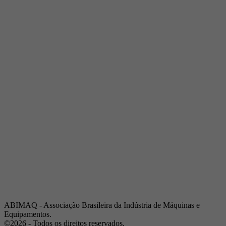
Telefone:
(19) 3432-2517
Celular:
(19) 97128-4664
E-mail:
srpi@abimaq.org.br
Ribeirão Preto - São Paulo
Endereço:
Av. Pres. Vargas, 2001 | Sala 153
Telefone:
(16) 3941-4113
Celular:
(16) 9 9734-2810
São José dos Campos - São Paulo
Endereço:
Estrada Dr. Altino Bondesan, 500 | Sala 112
Telefone:
(12) 3939-5733
Celular:
(12) 99614-6010
E-mail:
srvp@abimaq.org.br
São Paulo - São Paulo
Endereço:
Avenida Jabaquara, 2925
Telefone:
(11) 5582-6311
ABIMAQ - Associação Brasileira da Indústria de Máquinas e
Equipamentos.
©2026 - Todos os direitos reservados.