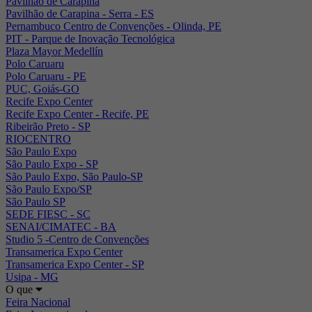
Pavilhão de Carapina
Pavilhão de Carapina - Serra - ES
Pernambuco Centro de Convenções - Olinda, PE
PIT - Parque de Inovação Tecnológica
Plaza Mayor Medellín
Polo Caruaru
Polo Caruaru - PE
PUC, Goiás-GO
Recife Expo Center
Recife Expo Center - Recife, PE
Ribeirão Preto - SP
RIOCENTRO
São Paulo Expo
São Paulo Expo - SP
São Paulo Expo, São Paulo-SP
São Paulo Expo/SP
São Paulo SP
SEDE FIESC - SC
SENAI/CIMATEC - BA
Studio 5 -Centro de Convenções
Transamerica Expo Center
Transamerica Expo Center - SP
Usipa - MG
O que
Feira Nacional