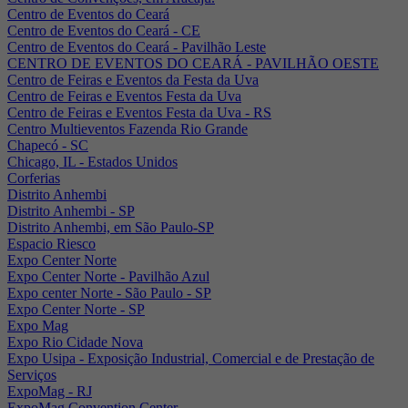
Centro de Eventos do Ceará
Centro de Eventos do Ceará - CE
Centro de Eventos do Ceará - Pavilhão Leste
CENTRO DE EVENTOS DO CEARÁ - PAVILHÃO OESTE
Centro de Feiras e Eventos da Festa da Uva
Centro de Feiras e Eventos Festa da Uva
Centro de Feiras e Eventos Festa da Uva - RS
Centro Multieventos Fazenda Rio Grande
Chapecó - SC
Chicago, IL - Estados Unidos
Corferias
Distrito Anhembi
Distrito Anhembi - SP
Distrito Anhembi, em São Paulo-SP
Espacio Riesco
Expo Center Norte
Expo Center Norte - Pavilhão Azul
Expo center Norte - São Paulo - SP
Expo Center Norte - SP
Expo Mag
Expo Rio Cidade Nova
Expo Usipa - Exposição Industrial, Comercial e de Prestação de
Serviços
ExpoMag - RJ
ExpoMag Convention Center