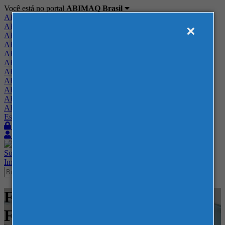
Você está no portal
ABIMAQ Brasil
ABIMAQ Brasil
ABIMAQ Minas Gerais
ABIMAQ Norte-Nordeste
ABIMAQ Paraná
ABIMAQ Piracicaba
ABIMAQ Ribeirão Preto
ABIMAQ Rio de Janeiro
ABIMAQ Rio Grande do Sul
ABIMAQ Santa Catarina
ABIMAQ São Paulo
ABIMAQ Vale do Paraíba
Escritório de Relações Governamentais
Login
Quero me associar
Sobre
Nossos Serviços
Agenda
Feiras
Cursos
Academia
Blog
Imprensa
Contato
Feiras - FIDAM Americana -
Farmacêutico