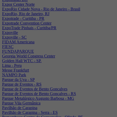
Expor Center Norte
ExpoRio Cidade Nova - Rio de Janeiro - Brasil
ExpoRio, Rio de Janeiro, RJ
Expotrade - Curitiba - PR
Expotrade Convention Center
ExpoTrade Pinhais - Curitiba/PR
Expoville
Expoville - SC
FIDAM Americana
FIESC
FUNDAPARQUE
Georgia World Congress Center
Golden Hall WTC - SP.
Lima - Peru
Messe Frankfurt
NAMPO Park
Parque da Uva - SP
Parque de Eventos - RS
Parque de Eventos de Bento Gonçalves
Parque de Eventos de Bento Gonçalves - RS
Parque Metalúrgico Augusto Barbosa - MG
Parque Vila Germânica
Pavilhão de Carapina
Pavilhão de Carapina - Serra - ES