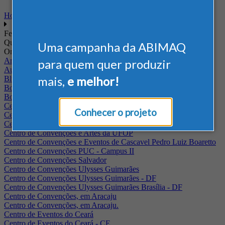
Home
Feiras
Quando
Uma campanha da ABIMAQ
Onde
Arena Jaguariuna
para quem quer produzir
Auditório Albano Franco - FIEPA
mais,
e melhor!
Blumenau - SC
BolognaFiere
Boulevard Olimpico - RJ
Centro Internacional de Convenções do Brasil, em Brasília
Conhecer o projeto
Centro de Convenções - SE
Centro de Convenções de Pernambuco - PE
Centro de Convenções e Artes da UFOP
Centro de Convenções e Eventos de Cascavel Pedro Luiz Boaretto
Centro de Convenções PUC - Campus II
Centro de Convenções Salvador
Centro de Convenções Ulysses Guimarães
Centro de Convenções Ulysses Guimarães - DF
Centro de Convenções Ulysses Guimarães Brasília - DF
Centro de Convenções, em Aracaju
Centro de Convenções, em Aracaju.
Centro de Eventos do Ceará
Centro de Eventos do Ceará - CE