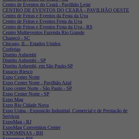
Centro de Eventos do Ceará - Pavilhão Leste
CENTRO DE EVENTOS DO CEARÁ - PAVILHÃO OESTE
Centro de Feiras e Eventos da Festa da Uva
Centro de Feiras e Eventos Festa da Uva
Centro de Feiras e Eventos Festa da Uva - RS
Centro Multieventos Fazenda Rio Grande
Chapecó - SC
Chicago, IL - Estados Unidos
Corferias
Distrito Anhembi
Distrito Anhembi - SP
Distrito Anhembi, em São Paulo-SP
Espacio Riesco
Expo Center Norte
Expo Center Norte - Pavilhão Azul
Expo center Norte - São Paulo - SP
Expo Center Norte - SP
Expo Mag
Expo Rio Cidade Nova
Expo Usipa - Exposição Industrial, Comercial e de Prestação de
Serviços
ExpoMag - RJ
ExpoMag Convention Center
EXPOMINAS - BH
Expominas BH